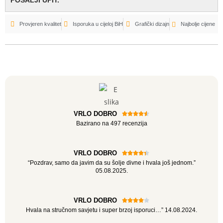
POŠALJI UPIT.
Provjeren kvalitet
Isporuka u cijeloj BiH
Grafički dizajn
Najbolje cijene
VRLO DOBRO





Bazirano na 497 recenzija
VRLO DOBRO





“Pozdrav, samo da javim da su šolje divne i hvala još jednom.”
05.08.2025.
VRLO DOBRO





Hvala na stručnom savjetu i super brzoj isporuci…” 14.08.2024.