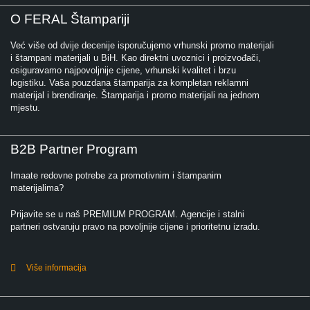
O FERAL Štampariji
Već više od dvije decenije isporučujemo vrhunski promo materijali
i štampani materijali u BiH. Kao direktni uvoznici i proizvođači,
osiguravamo najpovoljnije cijene, vrhunski kvalitet i brzu
logistiku. Vaša pouzdana štamparija za kompletan reklamni
materijal i brendiranje. Štamparija i promo materijali na jednom
mjestu.
B2B Partner Program
Imaate redovne potrebe za promotivnim i štampanim
materijalima?
Prijavite se u naš PREMIUM PROGRAM. Agencije i stalni
partneri ostvaruju pravo na povoljnije cijene i prioritetnu izradu.
Više informacija