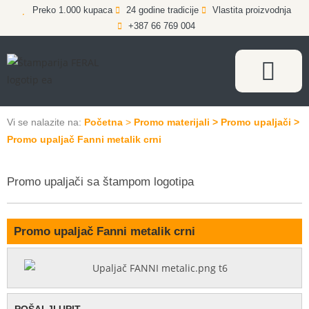
Preko 1.000 kupaca
24 godine tradicije
Vlastita proizvodnja
+387 66 769 004
Vi se nalazite na:
Poče
tna
>
Promo materijali
>
Promo upaljači
>
Promo upaljač Fanni metalik crni
Promo upaljači sa štampom logotipa
Promo upaljač Fanni metalik crni