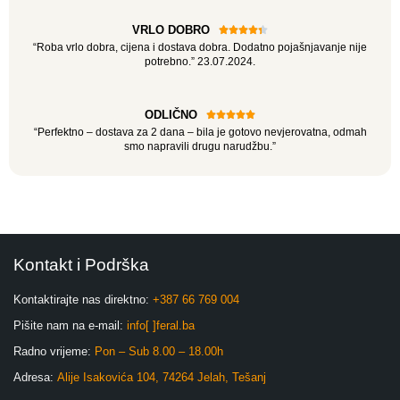
VRLO DOBRO





“Roba vrlo dobra, cijena i dostava dobra. Dodatno pojašnjavanje nije
potrebno.” 23.07.2024.
ODLIČNO





“Perfektno – dostava za 2 dana – bila je gotovo nevjerovatna, odmah
smo napravili drugu narudžbu.”
Kontakt i Podrška
Kontaktirajte nas direktno:
+387 66 769 004
Pišite nam na e-mail:
info[ ]feral.ba
Radno vrijeme:
Pon – Sub 8.00 – 18.00h
Adresa:
Alije Isakovića 104, 74264 Jelah, Tešanj