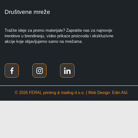
Društvene mreže
Tražite ideje za promo materijale? Zapratite nas za najnovije
trendove u brendiranju, video prikaze proizvoda i ekskluzivne
akcije koje objavljujemo samo na mrežama.
© 2026 FERAL printing & trading d.o.o. | Web Design: Edin Alić