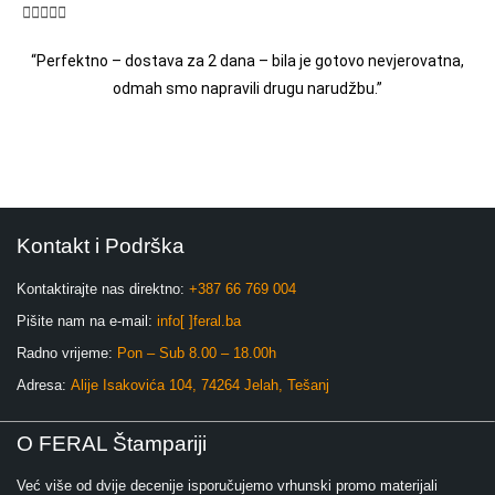





“Perfektno – dostava za 2 dana – bila je gotovo nevjerovatna,
odmah smo napravili drugu narudžbu.”
Kontakt i Podrška
Kontaktirajte nas direktno:
+387 66 769 004
Pišite nam na e-mail:
info[ ]feral.ba
Radno vrijeme:
Pon – Sub 8.00 – 18.00h
Adresa:
Alije Isakovića 104, 74264 Jelah, Tešanj
O FERAL Štampariji
Već više od dvije decenije isporučujemo vrhunski promo materijali