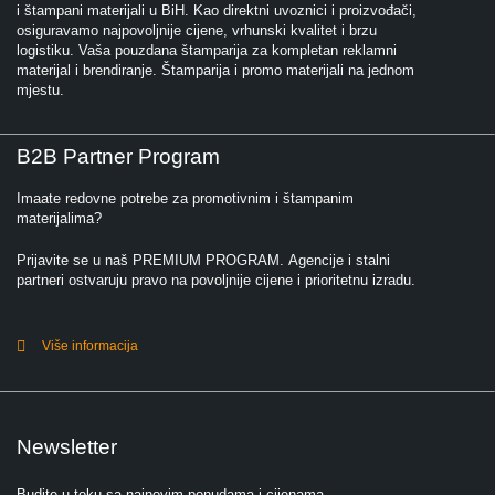
i štampani materijali u BiH. Kao direktni uvoznici i proizvođači,
osiguravamo najpovoljnije cijene, vrhunski kvalitet i brzu
logistiku. Vaša pouzdana štamparija za kompletan reklamni
materijal i brendiranje. Štamparija i promo materijali na jednom
mjestu.
B2B Partner Program
Imaate redovne potrebe za promotivnim i štampanim
materijalima?
Prijavite se u naš PREMIUM PROGRAM. Agencije i stalni
partneri ostvaruju pravo na povoljnije cijene i prioritetnu izradu.
Više informacija
Newsletter
Budite u toku sa najnovim ponudama i cijenama.