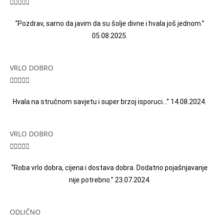





“Pozdrav, samo da javim da su šolje divne i hvala još jednom.”
05.08.2025.
VRLO DOBRO





Hvala na stručnom savjetu i super brzoj isporuci…” 14.08.2024.
VRLO DOBRO





“Roba vrlo dobra, cijena i dostava dobra. Dodatno pojašnjavanje
nije potrebno.” 23.07.2024.
ODLIČNO