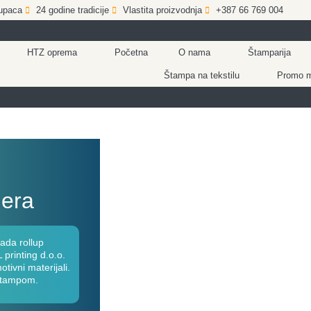
upaca
24 godine tradicije
Vlastita proizvodnja
+387 66 769 004
HTZ oprema
Početna
O nama
Štamparija
Štampa na tekstilu
Promo ma
nera
ada rollup
printing d.o.o.
tivni materijali.
 štampom.