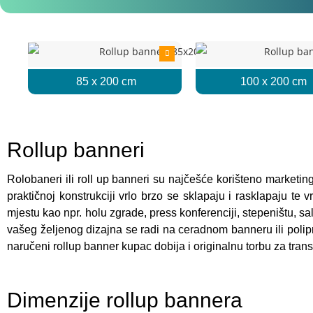
85 x 200 cm
100 x 200 cm
Rollup banneri
Rolobaneri ili roll up banneri su najčešće korišteno marketin
praktičnoj konstrukciji vrlo brzo se sklapaju i rasklapaju te 
mjestu kao npr. holu zgrade, press konferenciji, stepeništu, 
vašeg željenog dizajna se radi na ceradnom banneru ili polip
naručeni rollup banner kupac dobija i originalnu torbu za transp
Dimenzije rollup bannera