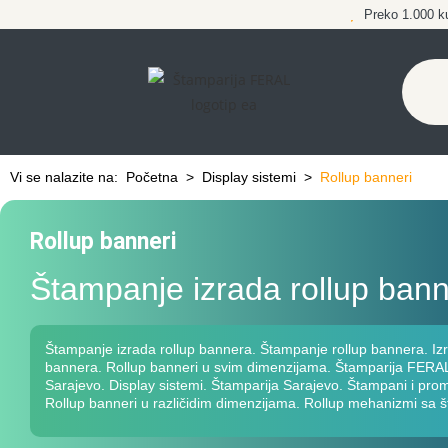
Preko 1.000 k
Vi se nalazite na:
Početna
>
Display sistemi
>
Rollup banneri
Rollup banneri
Štampanje izrada rollup ban
Štampanje izrada rollup bannera. Štampanje rollup bannera. Izr
bannera. Rollup banneri u svim dimenzijama. Štamparija FERAL 
Sarajevo. Display sistemi. Štamparija Sarajevo. Štampani i promo
Rollup banneri u različidim dimenzijama. Rollup mehanizmi sa