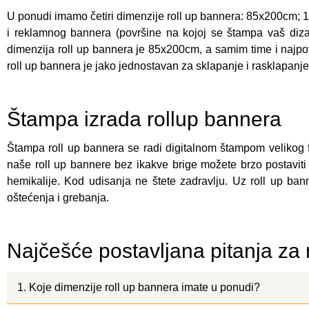
U ponudi imamo četiri dimenzije roll up bannera: 85x200cm; 
i reklamnog
bannera (površine na kojoj se štampa vaš dizajn
dimenzija roll up bannera je 85x200cm, a samim time i najpo
roll up bannera je jako jednostavan za sklapanje i rasklapanje
Štampa izrada rollup bannera
Štampa roll up bannera se radi digitalnom štampom velikog f
naše roll up bannere bez ikakve brige možete brzo postaviti u
hemikalije. Kod udisanja ne štete zadravlju. Uz roll up bann
oštećenja i grebanja.
Najčešće postavljana pitanja za 
1. Koje dimenzije roll up bannera imate u ponudi?