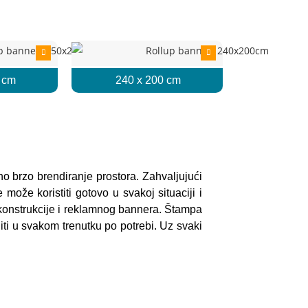
 cm
240 x 200 cm
no brzo brendiranje prostora. Zahvaljujući
može koristiti gotovo u svakoj situaciji i
e konstrukcije i reklamnog bannera. Štampa
ti u svakom trenutku po potrebi. Uz svaki