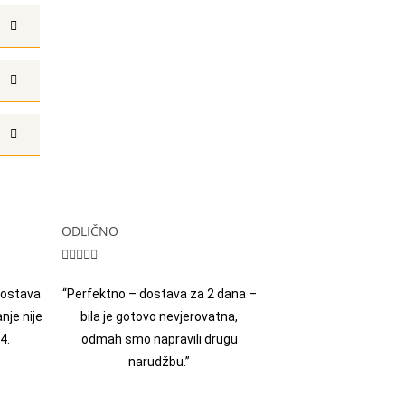
ODLIČNO





 dostava
“Perfektno – dostava za 2 dana –
nje nije
bila je gotovo nevjerovatna,
4.
odmah smo napravili drugu
narudžbu.”