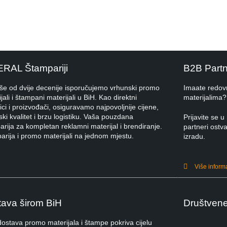
ERAL Štampariji
B2B Part
iše od dvije decenije isporučujemo vrhunski promo
Imaate redov
jali i štampani materijali u BiH. Kao direktni
materijalima?
ci i proizvođači, osiguravamo najpovoljnije cijene,
ki kvalitet i brzu logistiku. Vaša pouzdana
Prijavite se
rija za kompletan reklamni materijal i brendiranje.
partneri ostva
arija i promo materijali na jednom mjestu.
izradu.
Više inform
ava širom BiH
Društven
dostava promo materijala i štampe pokriva cijelu