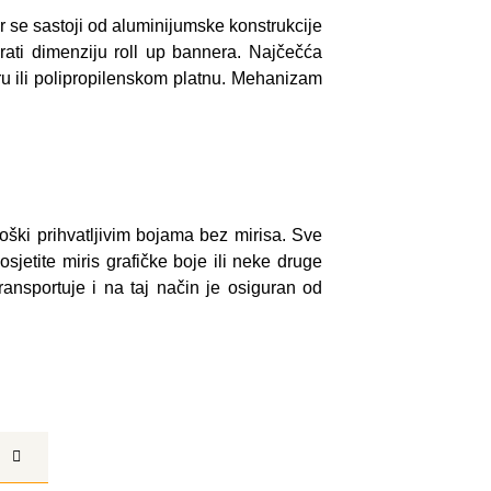
se sastoji od aluminijumske konstrukcije
irati dimenziju roll up bannera. Najčečća
u ili polipropilenskom platnu. Mehanizam
ški prihvatljivim bojama bez mirisa. Sve
sjetite miris grafičke boje ili neke druge
ransportuje i na taj način je osiguran od