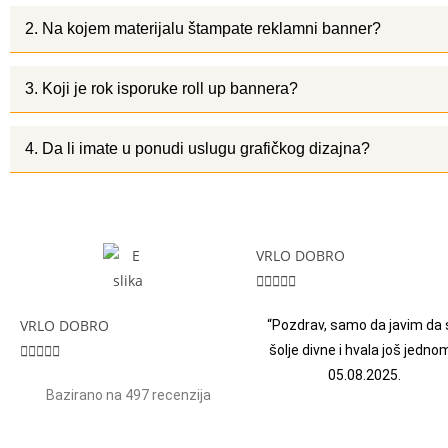
2. Na kojem materijalu štampate reklamni banner?
3. Koji je rok isporuke roll up bannera?
4. Da li imate u ponudi uslugu grafičkog dizajna?
VRLO DOBRO





VRLO DOBRO
“Pozdrav, samo da javim da 





šolje divne i hvala još jednom
05.08.2025.
Bazirano na 497 recenzija