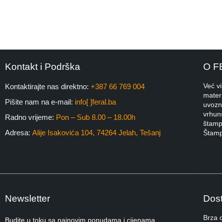
Kontakt i Podrška
O F
Već v
Kontaktirajte nas direktno:
+387 66 769 004
materi
Pišite nam na e-mail:
info[ ]feral.ba
uvozni
vrhuns
Radno vrijeme:
Pon – Sub 8.00 – 18.00h
štampa
Adresa:
Alije Isakovića 104, 74264 Jelah, Tešanj
Štamp
Newsletter
Dost
Brza 
Budite u toku sa najnovim ponudama i cijenama.