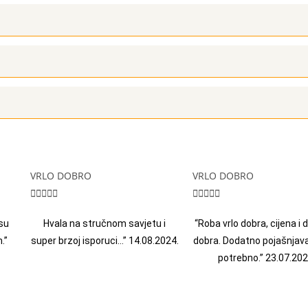
VRLO DOBRO
VRLO DOBRO










su
Hvala na stručnom savjetu i
“Roba vrlo dobra, cijena i
.”
super brzoj isporuci…” 14.08.2024.
dobra. Dodatno pojašnjava
potrebno.” 23.07.202