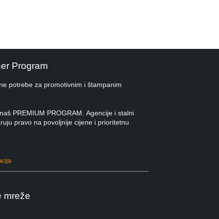
ner Program
ne potrebe za promotivnim i štampanim
 u naš PREMIUM PROGRAM. Agencije i stalni
ruju pravo na povoljnije cijene i prioritetnu
acija
e mreže