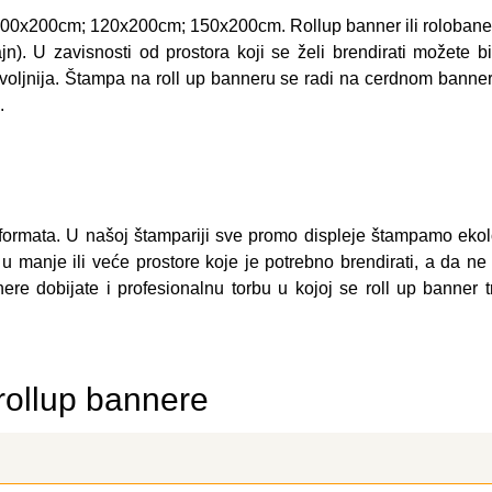
100x200cm; 120x200cm; 150x200cm. Rollup banner ili rolobaner 
). U zavisnosti od prostora koji se želi brendirati možete b
voljnija. Štampa na roll up banneru se radi na cerdnom banner
.
ormata. U našoj štampariji sve promo displeje štampamo ekolo
 manje ili veće prostore koje je potrebno brendirati, a da ne o
ere dobijate i profesionalnu torbu u kojoj se roll up banner t
rollup bannere