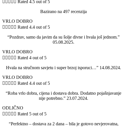





Rated 4.5 out of 5
Bazirano na 497 recenzija
VRLO DOBRO





Rated 4.4 out of 5
“Pozdrav, samo da javim da su šolje divne i hvala još jednom.”
05.08.2025.
VRLO DOBRO





Rated 4 out of 5
Hvala na stručnom savjetu i super brzoj isporuci…” 14.08.2024.
VRLO DOBRO





Rated 4.4 out of 5
“Roba vrlo dobra, cijena i dostava dobra. Dodatno pojašnjavanje
nije potrebno.” 23.07.2024.
ODLIČNO





Rated 5 out of 5
“Perfektno – dostava za 2 dana – bila je gotovo nevjerovatna,