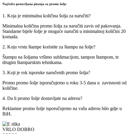
Najčešće postavljana pitanja za promo šolje
1. Koja je minimalna količina šolja za naručiti?
Minimalna količina promo šolja za naručiti zavis od pakovanja.
Standarne bijele šolje je moguće naručiti u minimalnoj količini 20
komada.
2. Koju vrstu štampe koristite za štampu na šolje?
Štampu na šoljama vršimo sublimacijom, tampon štampom, te
drugim štamparskim tehnikama.
3. Koji je rok isporuke naručenih promo šolja?
Promo promo šolje isporučujemo u roku 3-5 dana u zavisnosti od
količine.
4. Da li promo šolje dostavljate na adresu?
Reklamne promo šolje isporučujemo na vašu adresu bilo gdje u
BiH.
VRLO DOBRO