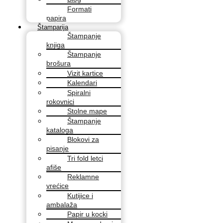
Formati
papira
Štamparija
Štampanje
knjiga
Štampanje
brošura
Vizit kartice
Kalendari
Spiralni
rokovnici
Stolne mape
Štampanje
kataloga
Blokovi za
pisanje
Tri fold letci
afiše
Reklamne
vrećice
Kutijice i
ambalaža
Papir u kocki