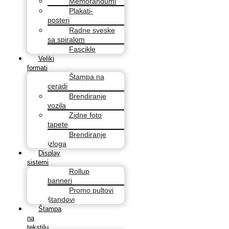
Memorandumi
Plakati-
posteri
Radne sveske
sa spiralom
Fascikle
Veliki
formati
Štampa na
ceradi
Brendiranje
vozila
Zidne foto
tapete
Brendiranje
izloga
Display
sistemi
Rollup
banneri
Promo pultovi
štandovi
Štampa
na
tekstilu