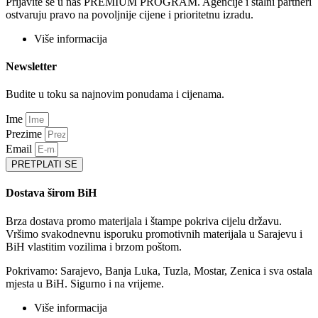
Prijavite se u naš PREMIUM PROGRAM. Agencije i stalni partneri
ostvaruju pravo na povoljnije cijene i prioritetnu izradu.
Više informacija
Newsletter
Budite u toku sa najnovim ponudama i cijenama.
Ime
Prezime
Email
PRETPLATI SE
Dostava širom BiH
Brza dostava promo materijala i štampe pokriva cijelu državu.
Vršimo svakodnevnu isporuku promotivnih materijala u Sarajevu i
BiH vlastitim vozilima i brzom poštom.
Pokrivamo: Sarajevo, Banja Luka, Tuzla, Mostar, Zenica i sva ostala
mjesta u BiH. Sigurno i na vrijeme.
Više informacija