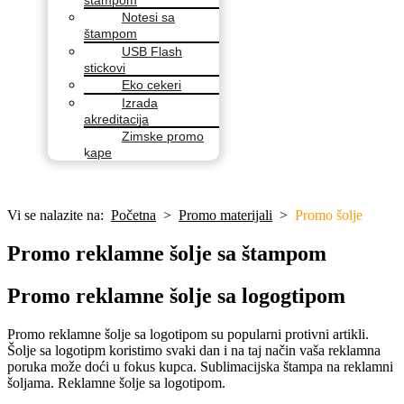
Notesi sa
štampom
USB Flash
stickovi
Eko cekeri
Izrada
akreditacija
Zimske promo
kape
Vi se nalazite na:
Početna
>
Promo materijali
>
Promo šolje
Promo reklamne šolje sa štampom
Promo reklamne šolje sa logogtipom
Promo reklamne šolje sa logotipom su popularni protivni artikli.
Šolje sa logotipm koristimo svaki dan i na taj način vaša reklamna
poruka može doći u fokus kupca. Sublimacijska štampa na reklamni
šoljama. Reklamne šolje sa logotipom.