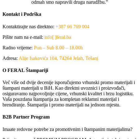
odmah smo napravili drugu narudžbu.”
Kontakt i Podrška
Kontaktirajte nas direktno:
+387 66 769 004
Pišite nam na e-mail:
info[ ]feral.ba
Radno vrijeme:
Pon – Sub 8.00 – 18.00h
Adresa:
Alije Isakovića 104, 74264 Jelah, Tešanj
O FERAL Štampariji
Već više od dvije decenije isporučujemo vrhunski promo materijali i
štampani materijali u BiH. Kao direktni uvoznici i proizvođači,
osiguravamo najpovoljnije cijene, vrhunski kvalitet i brzu logistiku.
Vaša pouzdana štamparija za kompletan reklamni materijal i
brendiranje. Štamparija i promo materijali na jednom mjestu.
B2B Partner Program
Imaate redovne potrebe za promotivnim i štampanim materijalima?