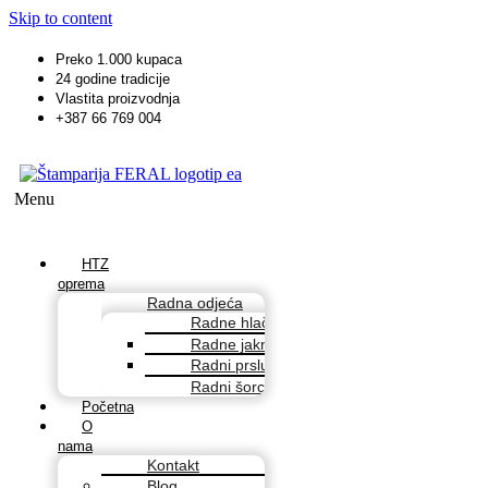
Skip to content
Preko 1.000 kupaca
24 godine tradicije
Vlastita proizvodnja
+387 66 769 004
Menu
HTZ
oprema
Radna odjeća
Radne hlače
Radne jakne
Radni prsluci
Radni šorcevi
Početna
O
nama
Kontakt
Blog