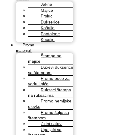
Jakne
Majice
Prsluci
Dukserice
Košulje
Pantalone
Kecelje
Promo
materijali
Štampa na
majice
Duxevi dukserice
sa štampom
Promo boce za
vodu i pića
Ruksaci štampa
na ruksacima
Promo hemijske
olovke
Promo šolje sa
štampom
Zidni satovi
Upaljači sa
štampom