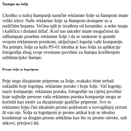
Štampa na šolje
Ukoliko u našoj štampariji naručite reklamne šolje sa štampom imate
veliki izbor: Naše reklamne šolje sa štampom dostupne su u
različitim bojama. Većina njih je izrađena od keramike, a neke imaju
i kašičicu i dodatni držač. Kod nas također imate mogućnost da
odštampate posebne reklamne šolje i da se istaknete iz gomile
svojom reklamnom porukom, uključujući logotip vaše kompanije.
Na primjer, šolja za kafu PS-01 idealna je kao šolja za aplikaciju
fotografija zbog svoje svestrane površine za štampu korištenjem
sublimacijske štampe.
Promo šolje sa logotipom
Prije nego dizajnirate pripremu za šolje, svakako biste trebali
uskladiti boje logotipa, reklamne poruke i boju šolje. Vaš logotip,
naziv kompanije, reklamna poruka, fotografije na cijeloj površini
koje najbolje prenose vašu reklamnu poruku kompanije mogu se
koristiti kao motiv za dizajniranje grafičke pripreme. Sve to
reklamnu šolju čini idealnim promo poklonom u novogišnjoj zezoni
ili van nje. Šolja sa logotipom je promo artikal koji se idealno
kombinuje sa drugim promo artiklima kao što su promo olovke, usb
stikovi, privjesci itd.