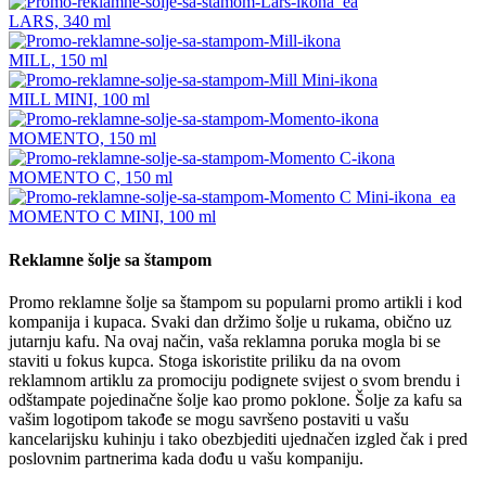
LARS, 340 ml
MILL, 150 ml
MILL MINI, 100 ml
MOMENTO, 150 ml
MOMENTO C, 150 ml
MOMENTO C MINI, 100 ml
Reklamne šolje sa štampom
Promo reklamne šolje sa štampom su popularni promo artikli i kod
kompanija i kupaca. Svaki dan držimo šolje u rukama, obično uz
jutarnju kafu. Na ovaj način, vaša reklamna poruka mogla bi se
staviti u fokus kupca. Stoga iskoristite priliku da na ovom
reklamnom artiklu za promociju podignete svijest o svom brendu i
odštampate pojedinačne šolje kao promo poklone. Šolje za kafu sa
vašim logotipom takođe se mogu savršeno postaviti u vašu
kancelarijsku kuhinju i tako obezbjediti ujednačen izgled čak i pred
poslovnim partnerima kada dođu u vašu kompaniju.