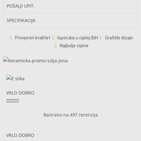
POŠALJI UPIT.
SPECIFIKACIJA
Provjeren kvalitet
Isporuka u cijeloj BiH
Grafički dizajn
Najbolje cijene
VRLO DOBRO





Bazirano na 497 recenzija
VRLO DOBRO