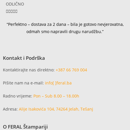
ODLIČNO





“Perfektno – dostava za 2 dana – bila je gotovo nevjerovatna,
odmah smo napravili drugu narudžbu.”
Kontakt i Podrška
Kontaktirajte nas direktno:
+387 66 769 004
Pišite nam na e-mail:
info[ ]feral.ba
Radno vrijeme:
Pon – Sub 8.00 – 18.00h
Adresa:
Alije Isakovića 104, 74264 Jelah, Tešanj
O FERAL Štampariji