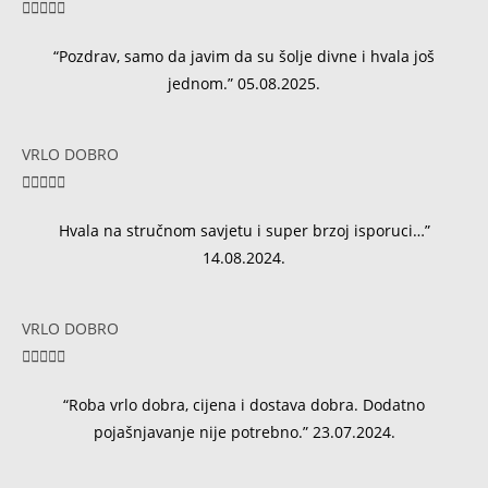





“Pozdrav, samo da javim da su šolje divne i hvala još
jednom.” 05.08.2025.
VRLO DOBRO





Hvala na stručnom savjetu i super brzoj isporuci…”
14.08.2024.
VRLO DOBRO





“Roba vrlo dobra, cijena i dostava dobra. Dodatno
pojašnjavanje nije potrebno.” 23.07.2024.