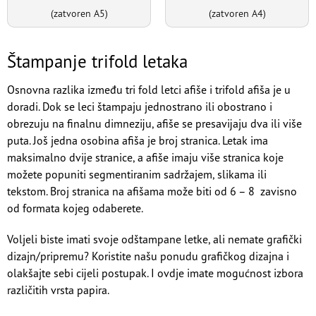
(zatvoren A5)
(zatvoren A4)
Štampanje trifold letaka
Osnovna razlika između tri fold letci afiše i trifold afiša je u
doradi. Dok se leci štampaju jednostrano ili obostrano i
obrezuju na finalnu dimneziju, afiše se presavijaju dva ili više
puta. Još jedna osobina afiša je broj stranica. Letak ima
maksimalno dvije stranice, a afiše imaju više stranica koje
možete popuniti segmentiranim sadržajem, slikama ili
tekstom. Broj stranica na afišama može biti od 6 – 8 zavisno
od formata kojeg odaberete.
Voljeli biste imati svoje odštampane letke, ali nemate grafički
dizajn/pripremu? Koristite našu ponudu grafičkog dizajna i
olakšajte sebi cijeli postupak. I ovdje imate mogućnost izbora
različitih vrsta papira.