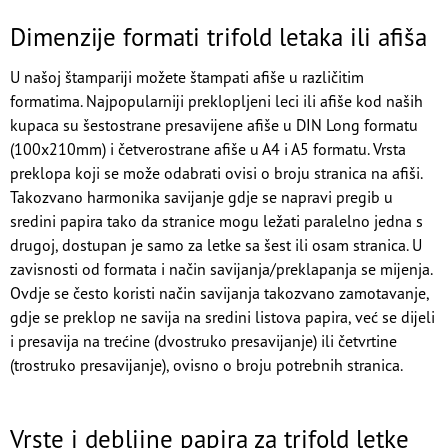
Dimenzije formati trifold letaka ili afiša
U našoj štampariji možete štampati afiše u različitim
formatima. Najpopularniji preklopljeni leci ili afiše kod naših
kupaca su šestostrane presavijene afiše u DIN Long formatu
(100x210mm) i četverostrane afiše u A4 i A5 formatu. Vrsta
preklopa koji se može odabrati ovisi o broju stranica na afiši.
Takozvano harmonika savijanje gdje se napravi pregib u
sredini papira tako da stranice mogu ležati paralelno jedna s
drugoj, dostupan je samo za
letke
sa šest ili osam stranica. U
zavisnosti od formata i način savijanja/preklapanja se mijenja.
Ovdje se često koristi način savijanja takozvano zamotavanje,
gdje se preklop ne savija na sredini listova papira, već se dijeli
i presavija na trećine (dvostruko presavijanje) ili četvrtine
(trostruko presavijanje), ovisno o broju potrebnih stranica.
Vrste i debljine papira za trifold letke