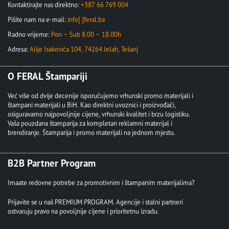
Kontaktirajte nas direktno:
+387 66 769 004
Pišite nam na e-mail:
info[ ]feral.ba
Radno vrijeme:
Pon – Sub 8.00 – 18.00h
Adresa:
Alije Isakovića 104, 74264 Jelah, Tešanj
O FERAL Štampariji
Već više od dvije decenije isporučujemo vrhunski promo materijali i
štampani materijali u BiH. Kao direktni uvoznici i proizvođači,
osiguravamo najpovoljnije cijene, vrhunski kvalitet i brzu logistiku.
Vaša pouzdana štamparija za kompletan reklamni materijal i
brendiranje. Štamparija i promo materijali na jednom mjestu.
B2B Partner Program
Imaate redovne potrebe za promotivnim i štampanim materijalima?
Prijavite se u naš PREMIUM PROGRAM. Agencije i stalni partneri
ostvaruju pravo na povoljnije cijene i prioritetnu izradu.