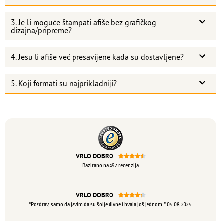
3. Je li moguće štampati afiše bez grafičkog
dizajna/pripreme?
4. Jesu li afiše već presavijene kada su dostavljene?
5. Koji formati su najprikladniji?
VRLO DOBRO





Bazirano na 497 recenzija
VRLO DOBRO





“Pozdrav, samo da javim da su šolje divne i hvala još jednom.” 05.08.2025.