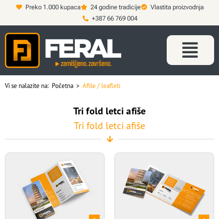
Preko 1.000 kupaca
24 godine tradicije
Vlastita proizvodnja
+387 66 769 004
Vi se nalazite na:
Početna
>
Afiše / leafleti
Tri fold letci afiše
Tri fold letci afiše