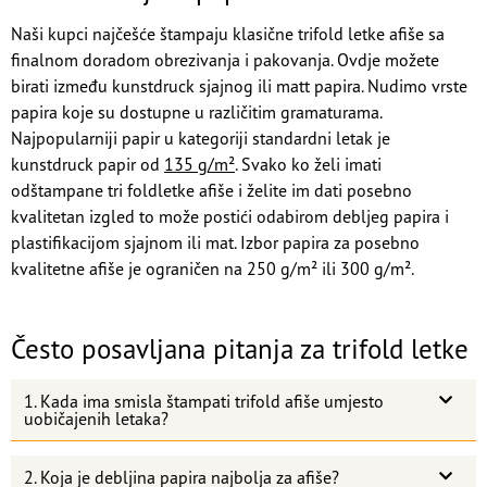
Naši kupci najčešće štampaju klasične trifold letke afiše sa
finalnom doradom obrezivanja i pakovanja. Ovdje možete
birati između kunstdruck sjajnog ili matt papira. Nudimo vrste
papira koje su dostupne u različitim gramaturama.
Najpopularniji papir u kategoriji standardni letak je
kunstdruck papir od
135 g/m²
. Svako ko želi imati
odštampane tri foldletke afiše i želite im dati posebno
kvalitetan izgled to može postići odabirom debljeg papira i
plastifikacijom sjajnom ili mat. Izbor papira za posebno
kvalitetne afiše je ograničen na 250 g/m² ili 300 g/m².
Često posavljana pitanja za trifold letke
1. Kada ima smisla štampati trifold afiše umjesto
uobičajenih letaka?
2. Koja je debljina papira najbolja za afiše?