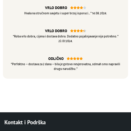
VRLO DOBRO





Hvala na stručnom savjetu i super brzoj isporuci…” 14.08.2024.
VRLO DOBRO





“Roba vrlo dobra, cijena i dostava dobra. Dodatno pojašnjavanje nije potrebno.”
23.07.2024.
ODLIČNO





“Perfektno – dostava za 2 dana – bila je gotovo nevjerovatna, odmah smo napravili
drugu narudžbu.”
Kontakt i Podrška