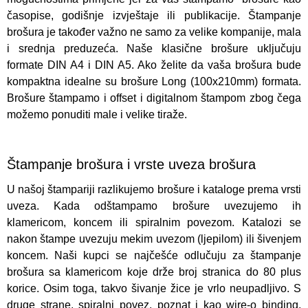
časopise, godišnje izvještaje ili publikacije. Štampanje
brošura je također važno ne samo za velike kompanije, mala
i srednja preduzeća. Naše klasične brošure uključuju
formate DIN A4 i DIN A5. Ako želite da vaša brošura bude
kompaktna idealne su brošure Long (100x210mm) formata.
Brošure štampamo i offset i digitalnom štampom zbog čega
možemo ponuditi male i velike tiraže.
Štampanje brošura i vrste uveza brošura
U našoj štampariji razlikujemo brošure i kataloge prema vrsti
uveza. Kada odštampamo brošure uvezujemo ih
klamericom, koncem ili spiralnim povezom. Katalozi se
nakon štampe uvezuju mekim uvezom (ljepilom) ili šivenjem
koncem. Naši kupci se najčešće odlučuju za štampanje
brošura sa klamericom koje drže broj stranica do 80 plus
korice. Osim toga, takvo šivanje žice je vrlo neupadljivo. S
druge strane, spiralni povez, poznat i kao wire-o binding,