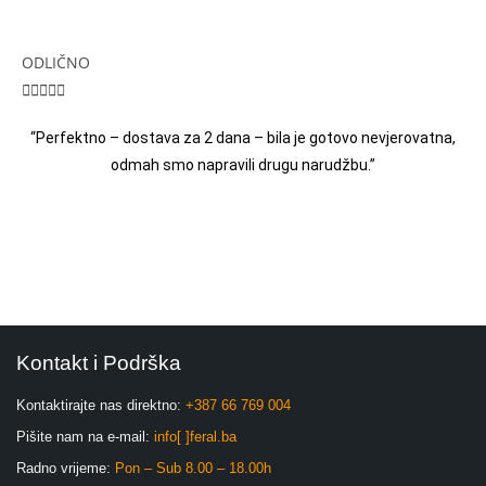
ODLIČNO





“Perfektno – dostava za 2 dana – bila je gotovo nevjerovatna,
odmah smo napravili drugu narudžbu.”
Kontakt i Podrška
Kontaktirajte nas direktno:
+387 66 769 004
Pišite nam na e-mail:
info[ ]feral.ba
Radno vrijeme:
Pon – Sub 8.00 – 18.00h