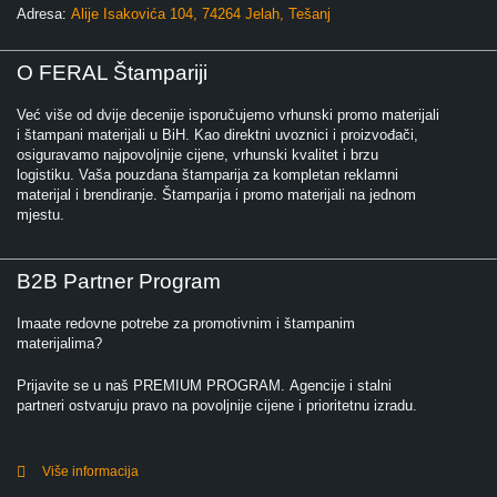
Adresa:
Alije Isakovića 104, 74264 Jelah, Tešanj
O FERAL Štampariji
Već više od dvije decenije isporučujemo vrhunski promo materijali
i štampani materijali u BiH. Kao direktni uvoznici i proizvođači,
osiguravamo najpovoljnije cijene, vrhunski kvalitet i brzu
logistiku. Vaša pouzdana štamparija za kompletan reklamni
materijal i brendiranje. Štamparija i promo materijali na jednom
mjestu.
B2B Partner Program
Imaate redovne potrebe za promotivnim i štampanim
materijalima?
Prijavite se u naš PREMIUM PROGRAM. Agencije i stalni
partneri ostvaruju pravo na povoljnije cijene i prioritetnu izradu.
Više informacija