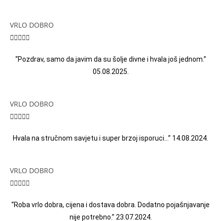
VRLO DOBRO





“Pozdrav, samo da javim da su šolje divne i hvala još jednom.”
05.08.2025.
VRLO DOBRO





Hvala na stručnom savjetu i super brzoj isporuci…” 14.08.2024.
VRLO DOBRO





“Roba vrlo dobra, cijena i dostava dobra. Dodatno pojašnjavanje
nije potrebno.” 23.07.2024.