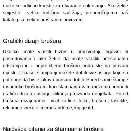
može se odlično koristiti za otvaranje i okretanje. Ako želite
smjestiti veliku količinu sadržaja, preporučujemo naš
katalog sa mekim broširanim povezom.
Grafički dizajn brošura
Ukoliko imate vlastiti biznis u proizvodnji, trgovini ili
posredovanju i ako želite da imate vlastiti prfesionalno
odštampanu i pripremljenu brošuru onda ste na pravom
mjestu. U našoj štampariji možete dobiti sve usluge koje su
potrebne da biste takavu brošuru dobili. Pored same štampe
i isporuke brošura mi kao štamparija vam možemo ponuditi
grafički dizajn i uslugu slikanja proizvoda i objekata. Pored
brošura dizajniramo i vizit kartice, letke, brošure, fascikle,
reklamne vrećice, memorandume, knjige itd.
Najčešća pitanja za štampanje brošura