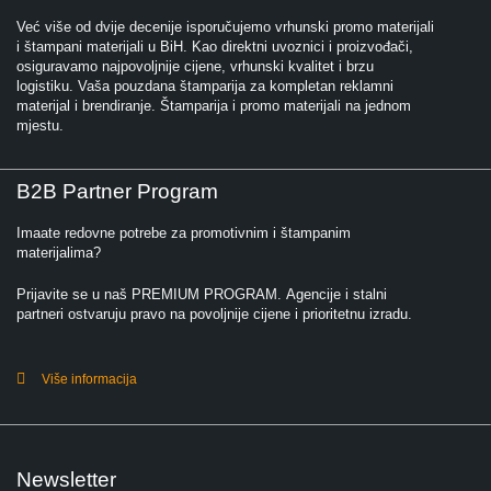
Već više od dvije decenije isporučujemo vrhunski promo materijali
i štampani materijali u BiH. Kao direktni uvoznici i proizvođači,
osiguravamo najpovoljnije cijene, vrhunski kvalitet i brzu
logistiku. Vaša pouzdana štamparija za kompletan reklamni
materijal i brendiranje. Štamparija i promo materijali na jednom
mjestu.
B2B Partner Program
Imaate redovne potrebe za promotivnim i štampanim
materijalima?
Prijavite se u naš PREMIUM PROGRAM. Agencije i stalni
partneri ostvaruju pravo na povoljnije cijene i prioritetnu izradu.
Više informacija
Newsletter