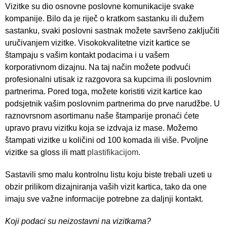
Vizitke su dio osnovne poslovne komunikacije svake
kompanije. Bilo da je riječ o kratkom sastanku ili dužem
sastanku, svaki poslovni sastnak možete savršeno zaključiti
uručivanjem vizitke. Visokokvalitetne vizit kartice se
štampaju s vašim kontakt podacima i u vašem
korporativnom dizajnu. Na taj način možete podvući
profesionalni utisak iz razgovora sa kupcima ili poslovnim
partnerima. Pored toga, možete koristiti vizit kartice kao
podsjetnik vašim poslovnim partnerima do prve narudžbe. U
raznovrsnom asortimanu naše štamparije pronaći ćete
upravo pravu vizitku koja se izdvaja iz mase. Možemo
štampati vizitke u količini od 100 komada ili više. Pvoljne
vizitke sa gloss ili matt
plastifikacijom
.
Sastavili smo malu kontrolnu listu koju biste trebali uzeti u
obzir prilikom dizajniranja vaših vizit kartica, tako da one
imaju sve važne informacije potrebne za daljnji kontakt.
Koji podaci su neizostavni na vizitkama?