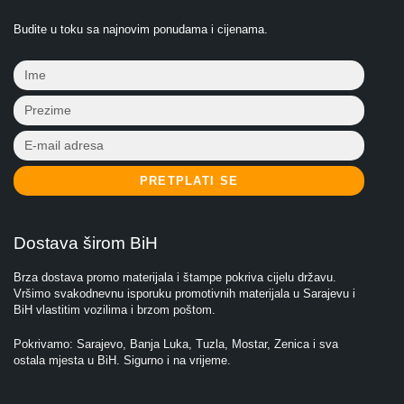
Budite u toku sa najnovim ponudama i cijenama.
PRETPLATI SE
Dostava širom BiH
Brza dostava promo materijala i štampe pokriva cijelu državu.
Vršimo svakodnevnu isporuku promotivnih materijala u Sarajevu i
BiH vlastitim vozilima i brzom poštom.
Pokrivamo: Sarajevo, Banja Luka, Tuzla, Mostar, Zenica i sva
ostala mjesta u BiH. Sigurno i na vrijeme.