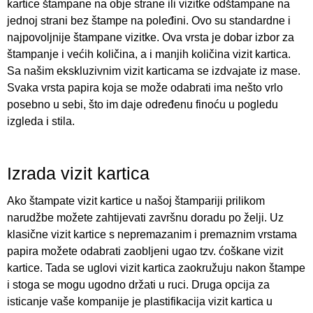
kartice štampane na obje strane ili vizitke odštampane na
jednoj strani bez štampe na poleđini. Ovo su standardne i
najpovoljnije štampane vizitke. Ova vrsta je dobar izbor za
štampanje i većih količina, a i manjih količina vizit kartica.
Sa našim ekskluzivnim vizit karticama se izdvajate iz mase.
Svaka vrsta papira koja se može odabrati ima nešto vrlo
posebno u sebi, što im daje određenu finoću u pogledu
izgleda i stila.
Izrada vizit kartica
Ako štampate vizit kartice u našoj štampariji prilikom
narudžbe možete zahtijevati završnu doradu po želji. Uz
klasične vizit kartice s nepremazanim i premaznim vrstama
papira možete odabrati zaobljeni ugao tzv. ćoškane vizit
kartice. Tada se uglovi vizit kartica zaokružuju nakon štampe
i stoga se mogu ugodno držati u ruci. Druga opcija za
isticanje vaše kompanije je plastifikacija vizit kartica u