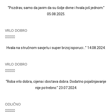
“Pozdrav, samo da javim da su šolje divne i hvala još jednom.”
05.08.2025.
VRLO DOBRO





Hvala na stručnom savjetu i super brzoj isporuci…” 14.08.2024.
VRLO DOBRO





“Roba vrlo dobra, cijena i dostava dobra. Dodatno pojašnjavanje
nije potrebno.” 23.07.2024.
ODLIČNO




