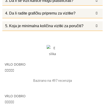
3. Da li se vizit kartice mogu plastificirati?
4. Da li radite grafičku pripremu za vizitke?
5. Koja je minimalna količina vizitki za poručiti?
VRLO DOBRO





Bazirano na 497 recenzija
VRLO DOBRO




