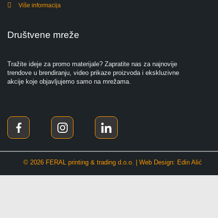
Više informacija
Društvene mreže
Tražite ideje za promo materijale? Zapratite nas za najnovije
trendove u brendiranju, video prikaze proizvoda i ekskluzivne
akcije koje objavljujemo samo na mrežama.
© 2026 FERAL printing & trading d.o.o. | Web Design: Edin Alić