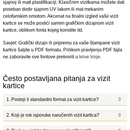
sjajnoj ili matt plastifikaciji. Klasičnim vizitkama možete dati
poseban dodir sjajnim UV lakom ili mat mekanim
celofanskim omotom. Akcenat na finalni izgled vaše vizit
kartice se može postići samim grafičkim dizajnom vizit
kartice, oblikom fonta kojeg koristite itd.
Savjet: Grafički dizajn ili pripremu za vaše štampane vizit
kartice šaljite u PDF formatu. Prilikom pravljenja PDF fajla
ne zaboravite sve fontove pretvoriti u
krive linije
.
Često postavljana pitanja za vizit
kartice
1. Postoji li standardni format za vizit kartice?
2. Koji je rok isporuke naručenih vizit kartica?