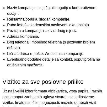
Naziv kompanije, uključujući logotip u korporativnom
dizajnu.
Reklamna poruka, slogan kompanije.
Puno ime (s akademskim naslovom, ako postoji).
Pozicija u kompaniji, naziv radnog mjesta.
Adresa kompanije.
Broj telefona i mobilnog telefona (s pozivnim brojem
države).
Lična adresa e-pošte. Web strnica kompanije.
Eventualno dodatne detalje za kontakt, poput profila na
društvenim mrežama.
Vizitke za sve poslovne prilike
Uz naš veliki izbor formata vizit kartica, vrsta papira i raznih
opcija poput zaobljenih uglova stvaraju se jedinstvene
vizitke. Imate
različite
mogućnosti: možete odabrati vizit