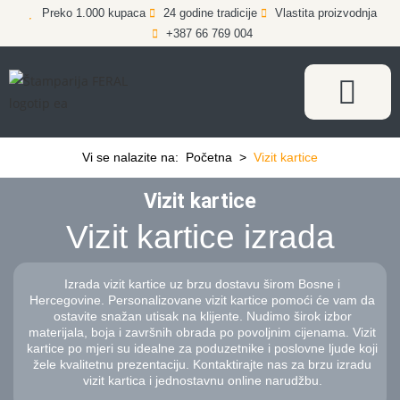
Preko 1.000 kupaca
24 godine tradicije
Vlastita proizvodnja
+387 66 769 004
Vi se nalazite na:
Početna
>
Vizit kartice
Vizit kartice
Vizit kartice izrada
Izrada vizit kartice uz brzu dostavu širom Bosne i
Hercegovine. Personalizovane vizit kartice pomoći će vam da
ostavite snažan utisak na klijente. Nudimo širok izbor
materijala, boja i završnih obrada po povoljnim cijenama. Vizit
kartice po mjeri su idealne za poduzetnike i poslovne ljude koji
žele kvalitetnu prezentaciju. Kontaktirajte nas za brzu izradu
vizit kartica i jednostavnu online narudžbu.