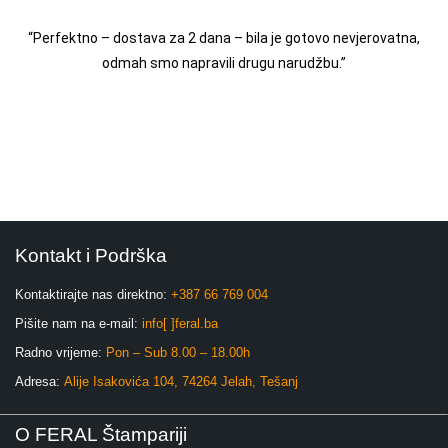
“Perfektno – dostava za 2 dana – bila je gotovo nevjerovatna,
odmah smo napravili drugu narudžbu.”
Kontakt i Podrška
Kontaktirajte nas direktno:
+387 66 769 004
Pišite nam na e-mail:
info[ ]feral.ba
Radno vrijeme:
Pon – Sub 8.00 – 18.00h
Adresa:
Alije Isakovića 104, 74264 Jelah, Tešanj
O FERAL Štampariji