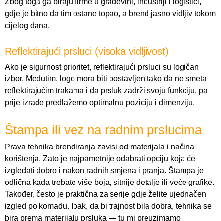
Zbog toga ga biraju firme u građevini, industriji i logistici,
gdje je bitno da tim ostane topao, a brend jasno vidljiv tokom
cijelog dana.
Reflektirajući prsluci (visoka vidljivost)
Ako je sigurnost prioritet, reflektirajući prsluci su logičan
izbor. Međutim, logo mora biti postavljen tako da ne smeta
reflektirajućim trakama i da prsluk zadrži svoju funkciju, pa
prije izrade predlažemo optimalnu poziciju i dimenziju.
Štampa ili vez na radnim prslucima
Prava tehnika brendiranja zavisi od materijala i načina
korištenja. Zato je najpametnije odabrati opciju koja će
izgledati dobro i nakon radnih smjena i pranja. Štampa je
odlična kada trebate više boja, sitnije detalje ili veće grafike.
Također, često je praktična za serije gdje želite ujednačen
izgled po komadu. Ipak, da bi trajnost bila dobra, tehnika se
bira prema materijalu prsluka — tu mi preuzimamo