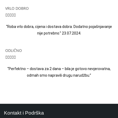
VRLO DOBRO





“Roba vrlo dobra, cijena i dostava dobra. Dodatno pojašnjavanje
nije potrebno.” 23.07.2024.
ODLIČNO





“Perfektno – dostava za 2 dana – bila je gotovo nevjerovatna,
odmah smo napravili drugu narudžbu.”
Kontakt i Podrška