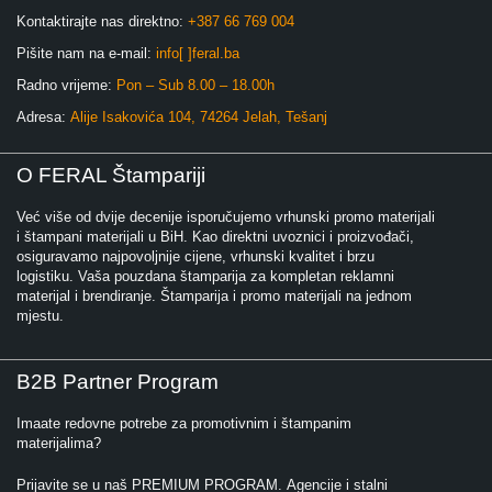
Kontaktirajte nas direktno:
+387 66 769 004
Pišite nam na e-mail:
info[ ]feral.ba
Radno vrijeme:
Pon – Sub 8.00 – 18.00h
Adresa:
Alije Isakovića 104, 74264 Jelah, Tešanj
O FERAL Štampariji
Već više od dvije decenije isporučujemo vrhunski promo materijali
i štampani materijali u BiH. Kao direktni uvoznici i proizvođači,
osiguravamo najpovoljnije cijene, vrhunski kvalitet i brzu
logistiku. Vaša pouzdana štamparija za kompletan reklamni
materijal i brendiranje. Štamparija i promo materijali na jednom
mjestu.
B2B Partner Program
Imaate redovne potrebe za promotivnim i štampanim
materijalima?
Prijavite se u naš PREMIUM PROGRAM. Agencije i stalni