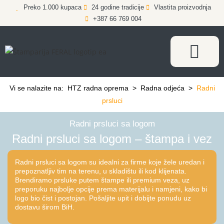
Preko 1.000 kupaca
24 godine tradicije
Vlastita proizvodnja
+387 66 769 004
Vi se nalazite na:
HTZ radna oprema
>
Radna odjeća
>
Radni
prsluci
Radni prsluci sa logom
Radni prsluci sa logom – štampa i vez
Radni prsluci sa logom su idealni za firme koje žele uredan i
prepoznatljiv tim na terenu, u skladištu ili kod klijenata.
Brendiramo prsluke putem štampe ili premium veza, uz
preporuku najbolje opcije prema materijalu i namjeni, kako bi
logo bio čist i postojan. Pošaljite upit i dobijte ponudu uz
dostavu širom BiH.