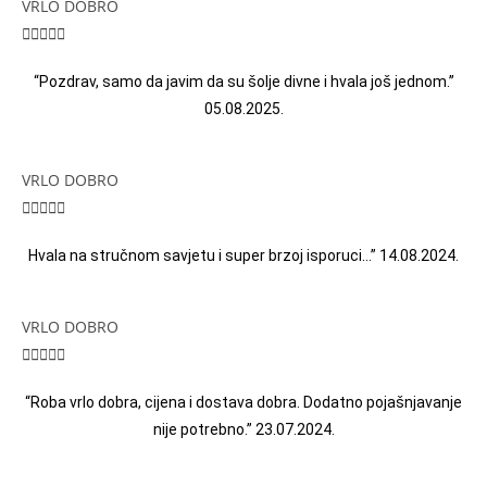
VRLO DOBRO





“Pozdrav, samo da javim da su šolje divne i hvala još jednom.”
05.08.2025.
VRLO DOBRO





Hvala na stručnom savjetu i super brzoj isporuci…” 14.08.2024.
VRLO DOBRO





“Roba vrlo dobra, cijena i dostava dobra. Dodatno pojašnjavanje
nije potrebno.” 23.07.2024.