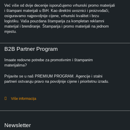
Već više od dvije decenije isporučujemo vrhunski promo materijali
i štampani materijali u BiH. Kao direktni uvoznici i proizvođači,
osiguravamo najpovoljnije cijene, vrhunski kvalitet i brzu
logistiku. Vaša pouzdana štamparija za kompletan reklamni
materijal i brendiranje. Štamparija i promo materijali na jednom
mjestu.
B2B Partner Program
Imaate redovne potrebe za promotivnim i štampanim
materijalima?
Prijavite se u naš PREMIUM PROGRAM. Agencije i stalni
partneri ostvaruju pravo na povoljnije cijene i prioritetnu izradu.
Više informacija
Newsletter