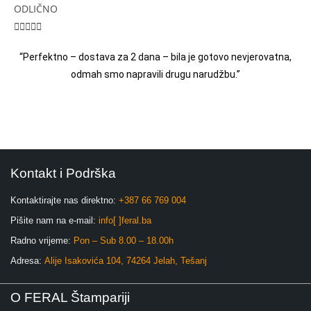
ODLIČNO





“Perfektno – dostava za 2 dana – bila je gotovo nevjerovatna,
odmah smo napravili drugu narudžbu.”
Kontakt i Podrška
Kontaktirajte nas direktno:
+387 66 769 004
Pišite nam na e-mail:
info[ ]feral.ba
Radno vrijeme:
Pon – Sub 8.00 – 18.00h
Adresa:
Alije Isakovića 104, 74264 Jelah, Tešanj
O FERAL Štampariji