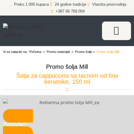
Preko 1.000 kupaca
24 godine tradicije
Vlastita proizvodnja
+387 66 769 004
Vi se nalazite na:
Početna
>
Promo materijali
>
Promo šolje
>
Promo šolja Mill
Promo šolja Mill
Šolja za cappuccino sa tacnom od fine
keramike, 150 ml
Pozovite