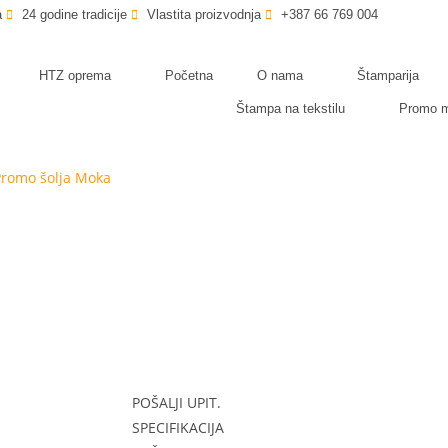
a
24 godine tradicije
Vlastita proizvodnja
+387 66 769 004
HTZ oprema
Početna
O nama
Štamparija
Štampa na tekstilu
Promo ma
Promo šolja Moka
POŠALJI UPIT.
SPECIFIKACIJA