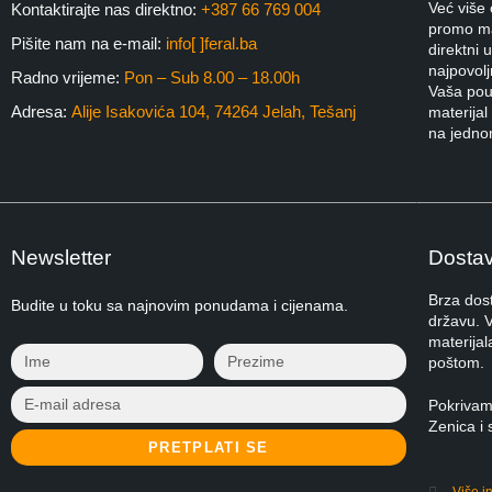
Već više 
Kontaktirajte nas direktno:
+387 66 769 004
promo mat
Pišite nam na e-mail:
info[ ]feral.ba
direktni 
najpovoljn
Radno vrijeme:
Pon – Sub 8.00 – 18.00h
Vaša pou
Adresa:
Alije Isakovića 104, 74264 Jelah, Tešanj
materijal
na jedno
Newsletter
Dostav
Brza dost
Budite u toku sa najnovim ponudama i cijenama.
državu. 
materijal
poštom.
Pokrivam
Zenica i 
PRETPLATI SE