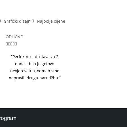
Grafički dizajn
Najbolje cijene
ODLIČNO





“Perfektno – dostava za 2
dana – bila je gotovo
nevjerovatna, odmah smo
napravili drugu narudžbu.”
rogram