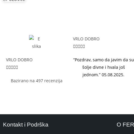
VRLO DOBRO





VRLO DOBRO
“Pozdrav, samo da javim da su





šolje divne i hvala još
jednom.” 05.08.2025.
Bazirano na 497 recenzija
Kontakt i Podrška
O FERA