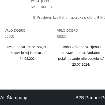
POŠALJI UPIT.
SPECIFIKACIJA
Provjeren kvalitet
Isporuka u cijeloj BiH
VRLO DOBRO
VRLO DOBRO










Hvala na stručnom savjetu i
“Roba vrlo dobra, cijena i
super brzoj isporuci…”
dostava dobra. Dodatno
14.08.2024.
pojašnjavanje nije potrebno.”
23.07.2024.
L Štampariji
B2B Partner P