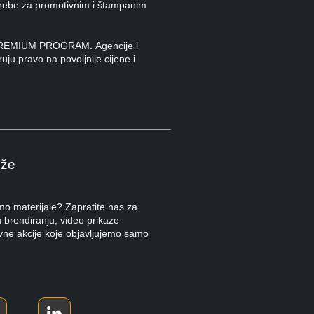
rebe za promotivnim i štampanim
š PREMIUM PROGRAM. Agencije i
ruju pravo na povoljnije cijene i
eže
omo materijale? Zapratite nas za
 brendiranju, video prikaze
ivne akcije koje objavljujemo samo