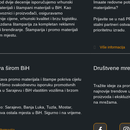
od dvije decenije isporučujemo vrhunski
Imaate redovne pot
erijali i štampani materijali u BiH. Kao
materijalima?
uvoznici i proizvođači, osiguravamo
ije cijene, vrhunski kvalitet i brzu logistiku.
Prijavite se u na
zdana štamparija za kompletan reklamni
stalni partneri ostva
 i brendiranje. Štamparija i promo materijali
prioritetnu izradu.
m mjestu.
Više informacija
a širom BiH
Društvene mr
ava promo materijala i štampe pokriva cijelu
Vršimo svakodnevnu isporuku promotivnih
Tražite ideje za pr
a u Sarajevu i BiH vlastitim vozilima i brzom
najnovije trendove u
proizvoda i ekskluz
na mrežama.
o: Sarajevo, Banja Luka, Tuzla, Mostar,
sva ostala mjesta u BiH. Sigurno i na vrijeme.