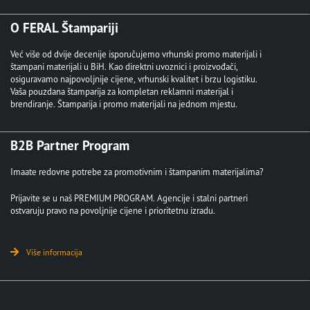
O FERAL Štampariji
Već više od dvije decenije isporučujemo vrhunski promo materijali i
štampani materijali u BiH. Kao direktni uvoznici i proizvođači,
osiguravamo najpovoljnije cijene, vrhunski kvalitet i brzu logistiku.
Vaša pouzdana štamparija za kompletan reklamni materijal i
brendiranje. Štamparija i promo materijali na jednom mjestu.
B2B Partner Program
Imaate redovne potrebe za promotivnim i štampanim materijalima?
Prijavite se u naš PREMIUM PROGRAM. Agencije i stalni partneri
ostvaruju pravo na povoljnije cijene i prioritetnu izradu.
Više informacija