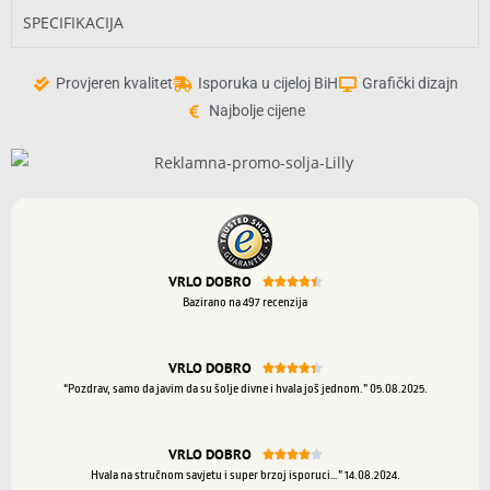
SPECIFIKACIJA
Provjeren kvalitet
Isporuka u cijeloj BiH
Grafički dizajn
Najbolje cijene
VRLO DOBRO





Bazirano na 497 recenzija
VRLO DOBRO





“Pozdrav, samo da javim da su šolje divne i hvala još jednom.” 05.08.2025.
VRLO DOBRO





Hvala na stručnom savjetu i super brzoj isporuci…” 14.08.2024.