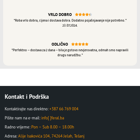
VRLO DOBRO





“Roba vrlo dobra, cijena i dostava dobra. Dodatno pojašnjavanje nije potrebno.”
23.07.2024.
ODLIČNO





“Perfektno – dostava za 2 dana – bila je gotovo nevjerovatna, odmah smo napravili
drugu narudžbu.”
Kontakt i Podrška
Kontaktirajte nas direktno:
+387 66 769 004
Pišite nam na e-mail:
info[ ]feral.ba
Radno vrijeme:
Pon – Sub 8.00 – 18.00h
Adresa:
Alije Isakovića 104, 74264 Jelah, Tešanj