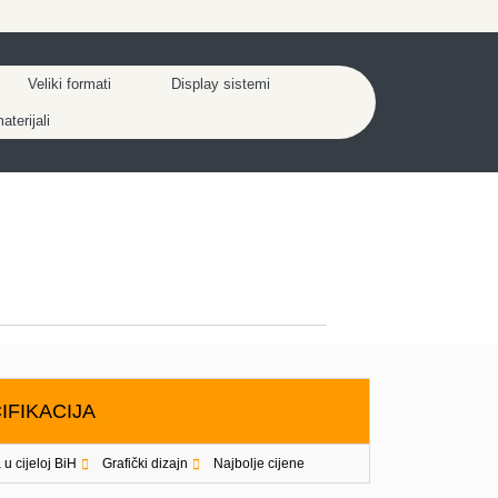
Veliki formati
Display sistemi
terijali
IFIKACIJA
 u cijeloj BiH
Grafički dizajn
Najbolje cijene