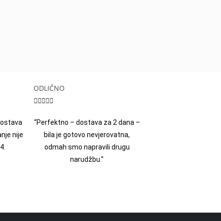
ODLIČNO





 dostava
“Perfektno – dostava za 2 dana –
nje nije
bila je gotovo nevjerovatna,
4.
odmah smo napravili drugu
narudžbu.”