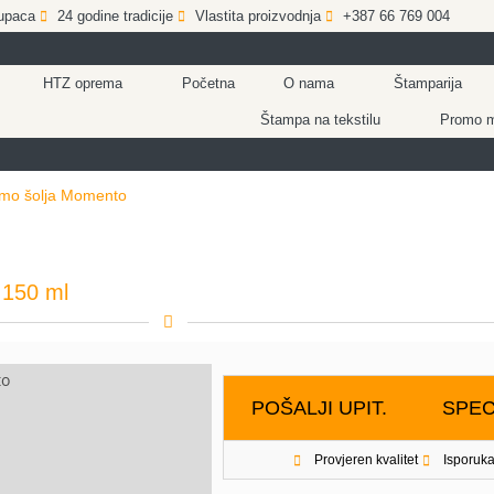
upaca
24 godine tradicije
Vlastita proizvodnja
+387 66 769 004
HTZ oprema
Početna
O nama
Štamparija
Štampa na tekstilu
Promo ma
mo šolja Momento
 150 ml
POŠALJI UPIT.
SPEC
Provjeren kvalitet
Isporuka