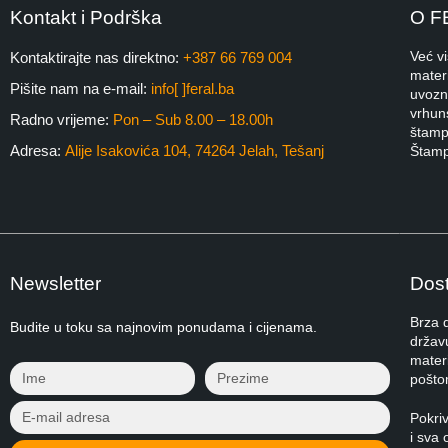
Kontakt i Podrška
O F
Već v
Kontaktirajte nas direktno:
+387 66 769 004
materi
Pišite nam na e-mail:
info[ ]feral.ba
uvozni
vrhuns
Radno vrijeme:
Pon – Sub 8.00 – 18.00h
štampa
Adresa:
Alije Isakovića 104, 74264 Jelah, Tešanj
Štamp
Newsletter
Dost
Brza 
Budite u toku sa najnovim ponudama i cijenama.
držav
materi
pošto
Pokri
i sva 