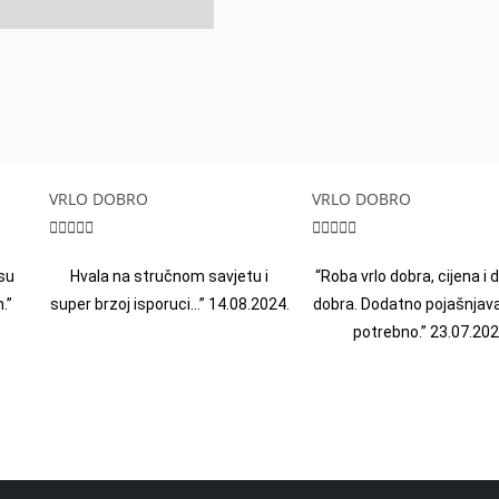
VRLO DOBRO
VRLO DOBRO










su
Hvala na stručnom savjetu i
“Roba vrlo dobra, cijena i
.”
super brzoj isporuci…” 14.08.2024.
dobra. Dodatno pojašnjava
potrebno.” 23.07.202