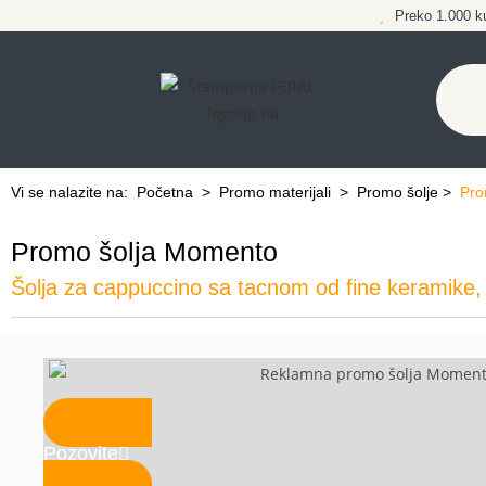
Preko 1.000 k
Vi se nalazite na:
Početna
>
Promo materijali
>
Promo šolje
>
Pro
Promo šolja Momento
Šolja za cappuccino sa tacnom od fine keramike,
Pozovite