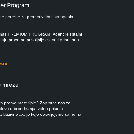
ner Program
ne potrebe za promotivnim i štampanim
 u naš PREMIUM PROGRAM. Agencije i stalni
ruju pravo na povoljnije cijene i prioritetnu
acija
e mreže
 za promo materijale? Zapratite nas za
ndove u brendiranju, video prikaze
kskluzivne akcije koje objavljujemo samo na