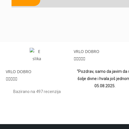
VRLO DOBRO





VRLO DOBRO
“Pozdrav, samo da javim da 





šolje divne i hvala još jednom
05.08.2025.
Bazirano na 497 recenzija