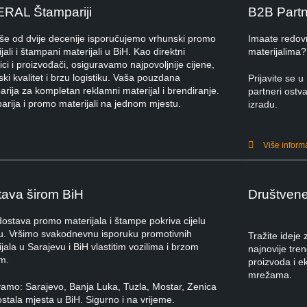
ERAL Štampariji
B2B Part
iše od dvije decenije isporučujemo vrhunski promo
Imaate redov
jali i štampani materijali u BiH. Kao direktni
materijalima?
ci i proizvođači, osiguravamo najpovoljnije cijene,
ki kvalitet i brzu logistiku. Vaša pouzdana
Prijavite se
rija za kompletan reklamni materijal i brendiranje.
partneri ostva
arija i promo materijali na jednom mjestu.
izradu.
Više inform
ava širom BiH
Društven
dostava promo materijala i štampe pokriva cijelu
u. Vršimo svakodnevnu isporuku promotivnih
Tražite ideje
jala u Sarajevu i BiH vlastitim vozilima i brzom
najnovije tre
m.
proizvoda i e
mrežama.
vamo: Sarajevo, Banja Luka, Tuzla, Mostar, Zenica
ostala mjesta u BiH. Sigurno i na vrijeme.