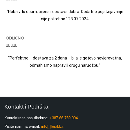
“Roba vrlo dobra, cijena i dostava dobra. Dodatno pojašnjavanje
nije potrebno.” 23.07.2024.
ODLIČNO





“Perfektno – dostava za 2 dana – bila je gotovo nevjerovatna,
odmah smo napravili drugu narudžbu.”
Kontakt i Podrška
Kontaktirajte nas direktno:
+387 66 769 004
Pišite nam na e-mail:
info[ ]feral.ba