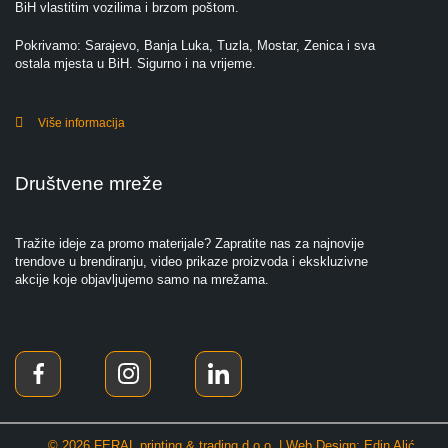
BiH vlastitim vozilima i brzom poštom.
Pokrivamo: Sarajevo, Banja Luka, Tuzla, Mostar, Zenica i sva
ostala mjesta u BiH. Sigurno i na vrijeme.
Više informacija
Društvene mreže
Tražite ideje za promo materijale? Zapratite nas za najnovije
trendove u brendiranju, video prikaze proizvoda i ekskluzivne
akcije koje objavljujemo samo na mrežama.
© 2026 FERAL printing & trading d.o.o. | Web Design: Edin Alić