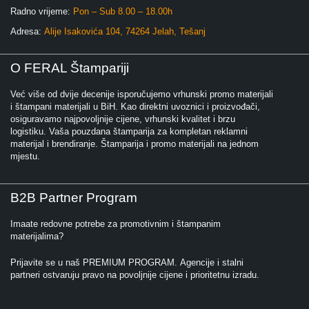
Radno vrijeme:
Pon – Sub 8.00 – 18.00h
Adresa:
Alije Isakovića 104, 74264 Jelah, Tešanj
O FERAL Štampariji
Već više od dvije decenije isporučujemo vrhunski promo materijali
i štampani materijali u BiH. Kao direktni uvoznici i proizvođači,
osiguravamo najpovoljnije cijene, vrhunski kvalitet i brzu
logistiku. Vaša pouzdana štamparija za kompletan reklamni
materijal i brendiranje. Štamparija i promo materijali na jednom
mjestu.
B2B Partner Program
Imaate redovne potrebe za promotivnim i štampanim
materijalima?
Prijavite se u naš PREMIUM PROGRAM. Agencije i stalni
partneri ostvaruju pravo na povoljnije cijene i prioritetnu izradu.