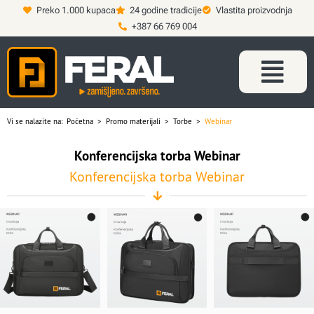
Preko 1.000 kupaca
24 godine tradicije
Vlastita proizvodnja
+387 66 769 004
Vi se nalazite na:
Početna
>
Promo materijali
>
Torbe
>
Webinar
Konferencijska torba Webinar
Konferencijska torba Webinar