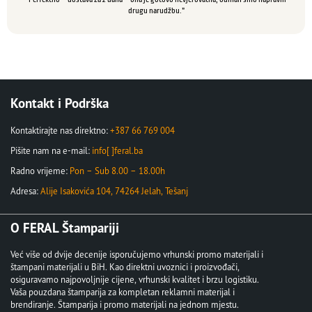
drugu narudžbu.”
Kontakt i Podrška
Kontaktirajte nas direktno:
+387 66 769 004
Pišite nam na e-mail:
info[ ]feral.ba
Radno vrijeme:
Pon – Sub 8.00 – 18.00h
Adresa:
Alije Isakovića 104, 74264 Jelah, Tešanj
O FERAL Štampariji
Već više od dvije decenije isporučujemo vrhunski promo materijali i
štampani materijali u BiH. Kao direktni uvoznici i proizvođači,
osiguravamo najpovoljnije cijene, vrhunski kvalitet i brzu logistiku.
Vaša pouzdana štamparija za kompletan reklamni materijal i
brendiranje. Štamparija i promo materijali na jednom mjestu.