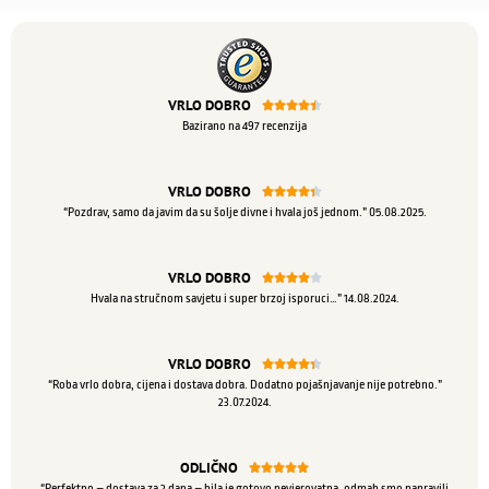
VRLO DOBRO





Bazirano na 497 recenzija
VRLO DOBRO





“Pozdrav, samo da javim da su šolje divne i hvala još jednom.” 05.08.2025.
VRLO DOBRO





Hvala na stručnom savjetu i super brzoj isporuci…” 14.08.2024.
VRLO DOBRO





“Roba vrlo dobra, cijena i dostava dobra. Dodatno pojašnjavanje nije potrebno.”
23.07.2024.
ODLIČNO





“Perfektno – dostava za 2 dana – bila je gotovo nevjerovatna, odmah smo napravili