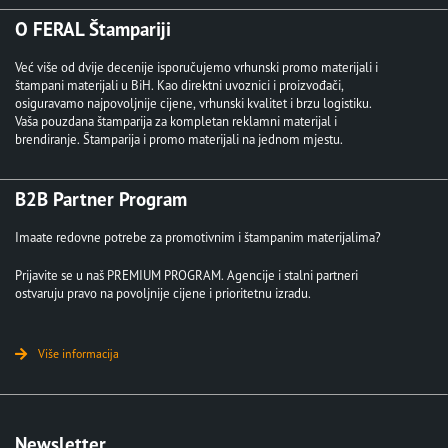
O FERAL Štampariji
Već više od dvije decenije isporučujemo vrhunski promo materijali i
štampani materijali u BiH. Kao direktni uvoznici i proizvođači,
osiguravamo najpovoljnije cijene, vrhunski kvalitet i brzu logistiku.
Vaša pouzdana štamparija za kompletan reklamni materijal i
brendiranje. Štamparija i promo materijali na jednom mjestu.
B2B Partner Program
Imaate redovne potrebe za promotivnim i štampanim materijalima?
Prijavite se u naš PREMIUM PROGRAM. Agencije i stalni partneri
ostvaruju pravo na povoljnije cijene i prioritetnu izradu.
Više informacija
Newsletter