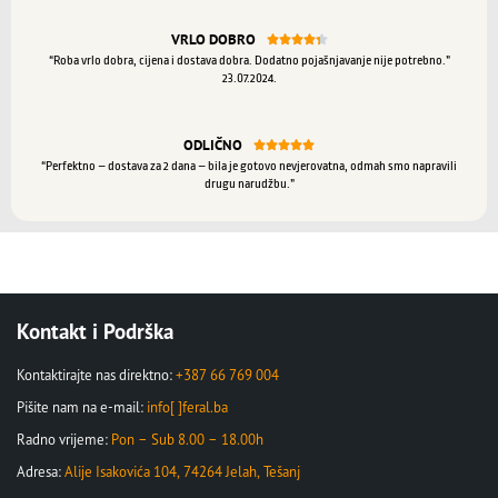
VRLO DOBRO





“Roba vrlo dobra, cijena i dostava dobra. Dodatno pojašnjavanje nije potrebno.”
23.07.2024.
ODLIČNO





“Perfektno – dostava za 2 dana – bila je gotovo nevjerovatna, odmah smo napravili
drugu narudžbu.”
Kontakt i Podrška
Kontaktirajte nas direktno:
+387 66 769 004
Pišite nam na e-mail:
info[ ]feral.ba
Radno vrijeme:
Pon – Sub 8.00 – 18.00h
Adresa:
Alije Isakovića 104, 74264 Jelah, Tešanj