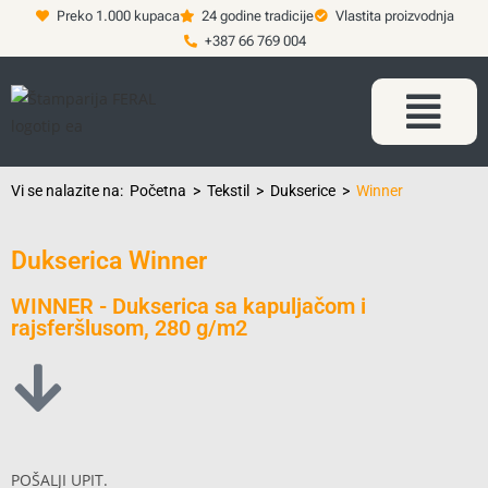
Preko 1.000 kupaca
24 godine tradicije
Vlastita proizvodnja
+387 66 769 004
Vi se nalazite na:
Početna
>
Tekstil
>
Dukserice
>
Winner
Dukserica Winner
WINNER - Dukserica sa kapuljačom i
rajsferšlusom, 280 g/m2
POŠALJI UPIT.