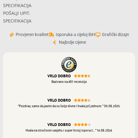
SPECIFIKACIJA
POŠALJI UPIT.
SPECIFIKACIJA
Provjeren kvalitet
Isporuka u cijeloj BiH
Grafički dizajn
Najbolje cijene
VRLO DOBRO





Bazirano na 497 recenzija
VRLO DOBRO





“Pozdrav, samo da javim da su šolje divne i hvala još jednom.” 05.08.2025.
VRLO DOBRO





Hvala na stručnom savjetu i super brzoj isporuci…” 14.08.2024.