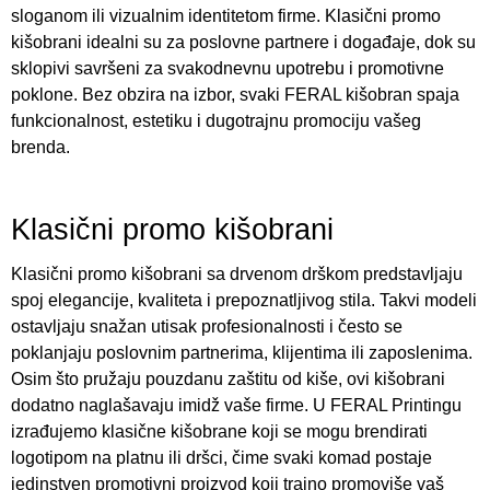
sloganom ili vizualnim identitetom firme. Klasični promo
kišobrani idealni su za poslovne partnere i događaje, dok su
sklopivi savršeni za svakodnevnu upotrebu i promotivne
poklone. Bez obzira na izbor, svaki FERAL kišobran spaja
funkcionalnost, estetiku i dugotrajnu promociju vašeg
brenda.
Klasični promo kišobrani
Klasični promo kišobrani sa drvenom drškom predstavljaju
spoj elegancije, kvaliteta i prepoznatljivog stila. Takvi modeli
ostavljaju snažan utisak profesionalnosti i često se
poklanjaju poslovnim partnerima, klijentima ili zaposlenima.
Osim što pružaju pouzdanu zaštitu od kiše, ovi kišobrani
dodatno naglašavaju imidž vaše firme. U FERAL Printingu
izrađujemo klasične kišobrane koji se mogu brendirati
logotipom na platnu ili dršci, čime svaki komad postaje
jedinstven promotivni proizvod koji trajno promoviše vaš