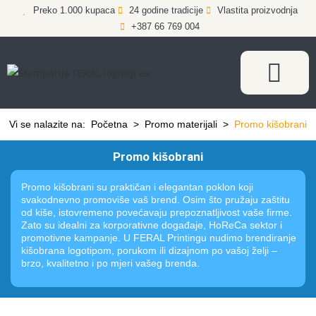
Preko 1.000 kupaca
24 godine tradicije
Vlastita proizvodnja
+387 66 769 004
Vi se nalazite na:
Početna
>
Promo materijali
>
Promo kišobrani
Promo kišobrani
Promo kišobrani su praktičan i elegantan poklon koji
svakodnevno promoviše vaš brend. Osim što pružaju zaštitu
od kiše, istovremeno povećavaju prepoznatljivost vaše firme.
Zato su idealni za korporativne događaje, HoReCa sektor i
promotivne kampanje. U FERAL Printingu nudimo brendiranje
kišobrana logotipom, porukom ili dizajnom po vašoj želji –
brzo, kvalitetno i po mjeri vašeg brenda.