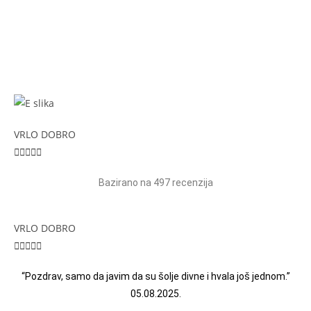
Luka, Bihać, Cazin, Brčko, Gračanica. Zagreb, Split,
Varaždin, Osijek, Dubrovnik, Karlovac, Rijeka. Tiskanje,
tiskara, štamparija.
VRLO DOBRO





Bazirano na 497 recenzija
VRLO DOBRO





“Pozdrav, samo da javim da su šolje divne i hvala još jednom.”
05.08.2025.