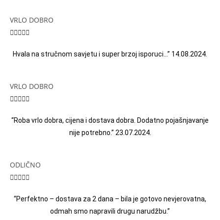
VRLO DOBRO





Hvala na stručnom savjetu i super brzoj isporuci…” 14.08.2024.
VRLO DOBRO





“Roba vrlo dobra, cijena i dostava dobra. Dodatno pojašnjavanje
nije potrebno.” 23.07.2024.
ODLIČNO





“Perfektno – dostava za 2 dana – bila je gotovo nevjerovatna,
odmah smo napravili drugu narudžbu.”