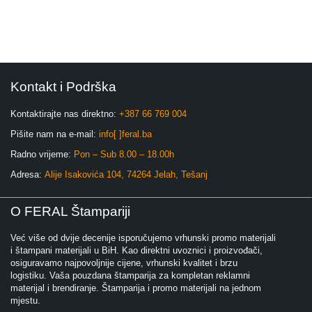
Kontakt i Podrška
Kontaktirajte nas direktno:
+387 66 769 004
Pišite nam na e-mail:
info[ ]feral.ba
Radno vrijeme:
Pon – Sub 8.00 – 18.00h
Adresa:
Alije Isakovića 104, 74264 Jelah, Tešanj
O FERAL Štampariji
Već više od dvije decenije isporučujemo vrhunski promo materijali
i štampani materijali u BiH. Kao direktni uvoznici i proizvođači,
osiguravamo najpovoljnije cijene, vrhunski kvalitet i brzu
logistiku. Vaša pouzdana štamparija za kompletan reklamni
materijal i brendiranje. Štamparija i promo materijali na jednom
mjestu.