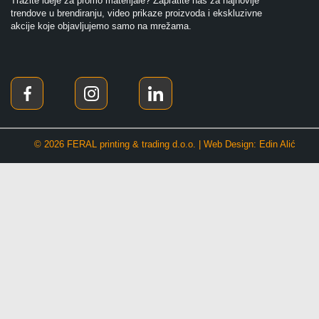
Tražite ideje za promo materijale? Zapratite nas za najnovije
trendove u brendiranju, video prikaze proizvoda i ekskluzivne
akcije koje objavljujemo samo na mrežama.
© 2026 FERAL printing & trading d.o.o. | Web Design: Edin Alić