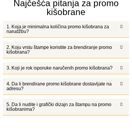
Najčešća pitanja za promo
kišobrane
1. Koja je minimalna količina promo kišobrana za
narudžbu?
2. Koju vrstu štampe koristite za brendiranje promo
kišobrana?
3. Koji je rok isporuke naručenih promo kišobrana?
4. Da li brendirane promo kišobrane dostavljate na
adresu?
5. Da li nudite i grafički dizajn za štampu na promo
kišobranima?
Dostupnost spiralnih rokovnika: Bosna i Hercegovina,
Hrvatska, Crna Gora. Sarajevo, Tuzla, Zenica, Mostar, Banja