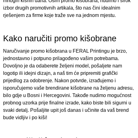
mnogih kišnih dana. Osim promo kišobrana, nudimo i širok
izbor drugih promotivnih artikala, što nas čini idealnim
rješenjem za firme koje traže sve na jednom mjestu.
Kako naručiti promo kišobrane
Naručivanje promo kišobrana u FERAL Printingu je brzo,
jednostavno i potpuno prilagođeno vašim potrebama.
Dovoljno je da odaberete željeni model, pošaljete nam
logotip ili idejni dizajn, a naš tim će pripremiti grafički
prijedlog za odobrenje. Nakon potvrde, izrađujemo i
isporučujemo vaše brendirane kišobrane na željenu adresu,
bilo gdje u Bosni i Hercegovini. Takođe nudimo mogućnost
probnog uzorka prije finalne izrade, kako biste bili sigurni u
svaki detalj. Pošaljite upit još danas i učinite da vaš brend
bude vidljiv i po kiši!