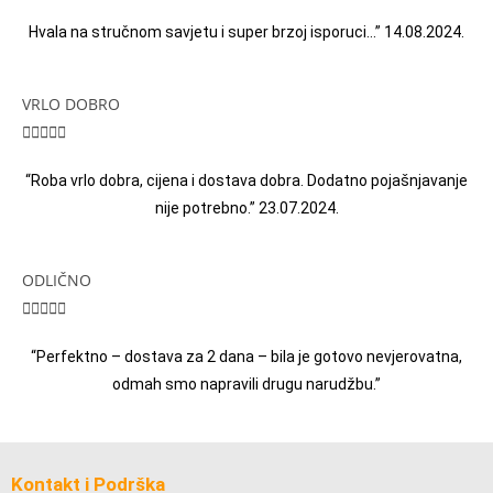
Hvala na stručnom savjetu i super brzoj isporuci…” 14.08.2024.
VRLO DOBRO





“Roba vrlo dobra, cijena i dostava dobra. Dodatno pojašnjavanje
nije potrebno.” 23.07.2024.
ODLIČNO





“Perfektno – dostava za 2 dana – bila je gotovo nevjerovatna,
odmah smo napravili drugu narudžbu.”
Kontakt i Podrška