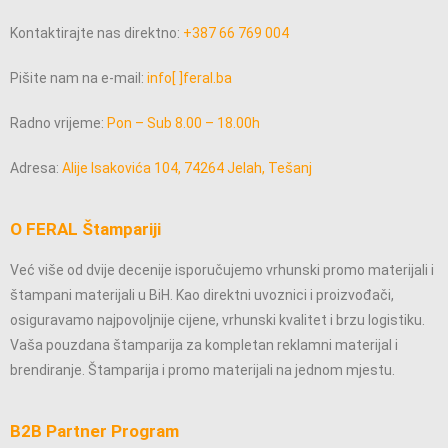
Kontaktirajte nas direktno:
+387 66 769 004
Pišite nam na e-mail:
info[ ]feral.ba
Radno vrijeme:
Pon – Sub 8.00 – 18.00h
Adresa:
Alije Isakovića 104, 74264 Jelah, Tešanj
O FERAL Štampariji
Već više od dvije decenije isporučujemo vrhunski promo materijali i
štampani materijali u BiH. Kao direktni uvoznici i proizvođači,
osiguravamo najpovoljnije cijene, vrhunski kvalitet i brzu logistiku.
Vaša pouzdana štamparija za kompletan reklamni materijal i
brendiranje. Štamparija i promo materijali na jednom mjestu.
B2B Partner Program