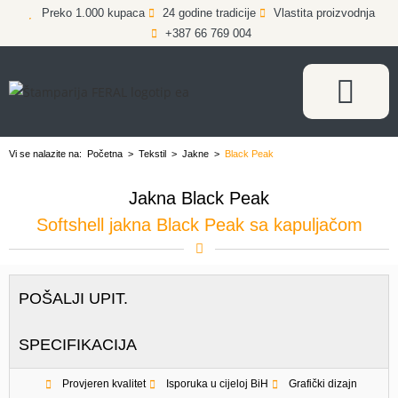
Preko 1.000 kupaca
24 godine tradicije
Vlastita proizvodnja
+387 66 769 004
Vi se nalazite na:
Početna
>
Tekstil
>
Jakne
>
Black Peak
Jakna Black Peak
Softshell jakna Black Peak sa kapuljačom
POŠALJI UPIT.
SPECIFIKACIJA
Provjeren kvalitet
Isporuka u cijeloj BiH
Grafički dizajn