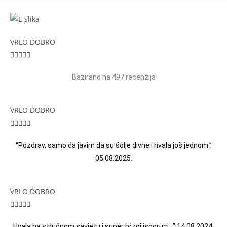
VRLO DOBRO





Bazirano na 497 recenzija
VRLO DOBRO





“Pozdrav, samo da javim da su šolje divne i hvala još jednom.”
05.08.2025.
VRLO DOBRO





Hvala na stručnom savjetu i super brzoj isporuci…” 14.08.2024.