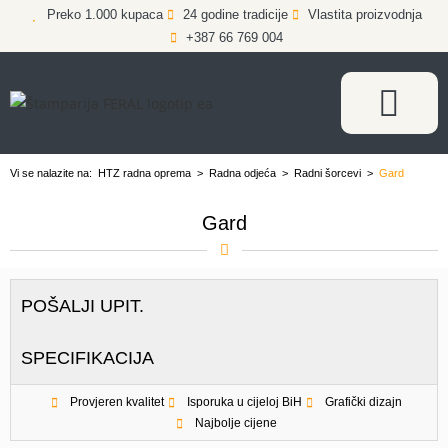
Preko 1.000 kupaca
24 godine tradicije
Vlastita proizvodnja
+387 66 769 004
Vi se nalazite na:
HTZ radna oprema
>
Radna odjeća
>
Radni šorcevi
>
Gard
Gard
POŠALJI UPIT.
SPECIFIKACIJA
Provjeren kvalitet
Isporuka u cijeloj BiH
Grafički dizajn
Najbolje cijene