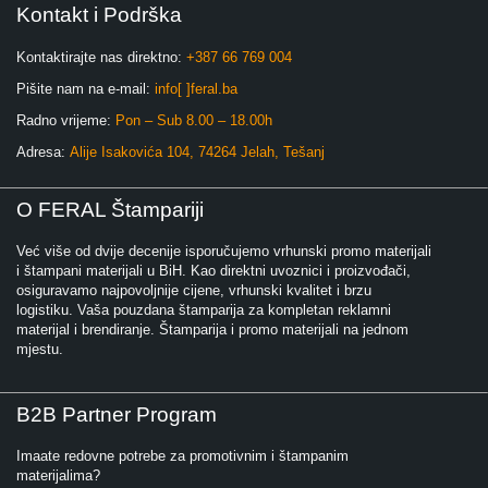
Kontakt i Podrška
Kontaktirajte nas direktno:
+387 66 769 004
Pišite nam na e-mail:
info[ ]feral.ba
Radno vrijeme:
Pon – Sub 8.00 – 18.00h
Adresa:
Alije Isakovića 104, 74264 Jelah, Tešanj
O FERAL Štampariji
Već više od dvije decenije isporučujemo vrhunski promo materijali
i štampani materijali u BiH. Kao direktni uvoznici i proizvođači,
osiguravamo najpovoljnije cijene, vrhunski kvalitet i brzu
logistiku. Vaša pouzdana štamparija za kompletan reklamni
materijal i brendiranje. Štamparija i promo materijali na jednom
mjestu.
B2B Partner Program
Imaate redovne potrebe za promotivnim i štampanim
materijalima?