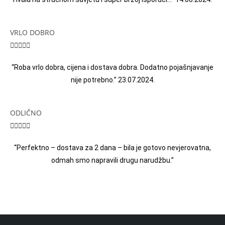
VRLO DOBRO





“Roba vrlo dobra, cijena i dostava dobra. Dodatno pojašnjavanje
nije potrebno.” 23.07.2024.
ODLIČNO





“Perfektno – dostava za 2 dana – bila je gotovo nevjerovatna,
odmah smo napravili drugu narudžbu.”