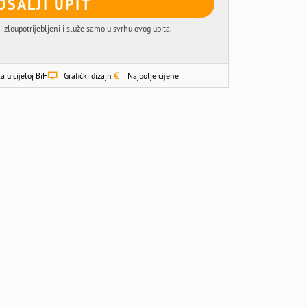
OŠALJI UPIT
i zloupotrijebljeni i služe samo u svrhu ovog upita.
a u cijeloj BiH
Grafički dizajn
Najbolje cijene