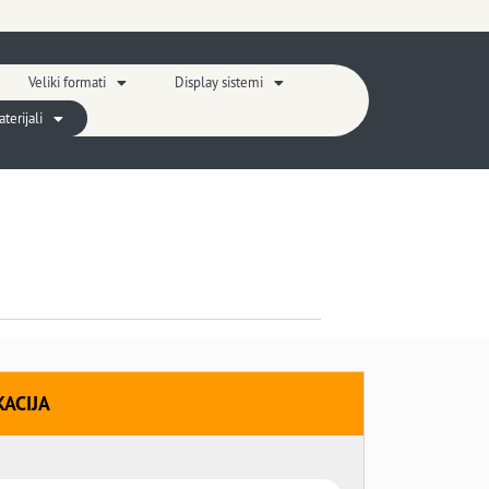
Veliki formati
Display sistemi
erijali
KACIJA