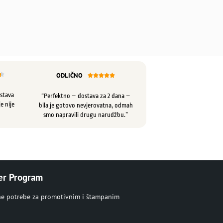
ODLIČNO






ostava
“Perfektno – dostava za 2 dana –
e nije
bila je gotovo nevjerovatna, odmah
smo napravili drugu narudžbu.”
er Program
ne potrebe za promotivnim i štampanim