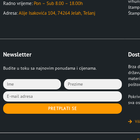
vrhuns
Radno vrijeme:
Pon – Sub 8.00 – 18.00h
štampa
Adresa:
Alije Isakovića 104, 74264 Jelah, Tešanj
Štampa
Newsletter
Dost
Brza d
Budite u toku sa najnovim ponudama i cijenama.
držav
materi
pošto
Pokriv
sva os
PRETPLATI SE
Viš
©