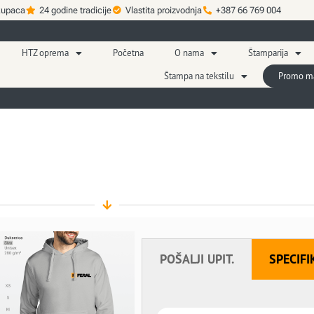
kupaca
24 godine tradicije
Vlastita proizvodnja
+387 66 769 004
HTZ oprema
Početna
O nama
Štamparija
Štampa na tekstilu
Promo mat
POŠALJI UPIT.
SPECIFI