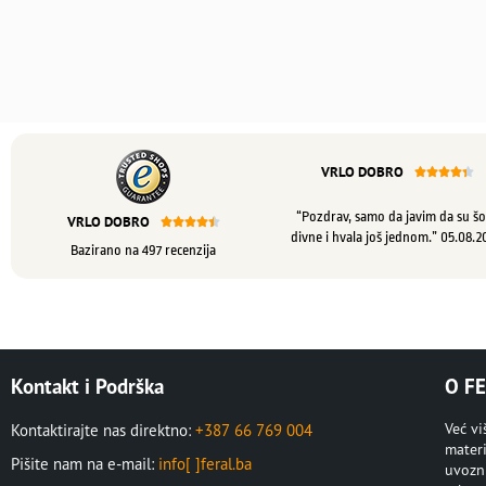
VRLO DOBRO





“Pozdrav, samo da javim da su šo
VRLO DOBRO





divne i hvala još jednom.” 05.08.2
Bazirano na 497 recenzija
Kontakt i Podrška
O FE
Već v
Kontaktirajte nas direktno:
+387 66 769 004
materi
Pišite nam na e-mail:
info[ ]feral.ba
uvozni