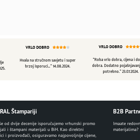
VRLO DOBRO
VRLO DOBRO









“Roba vrlo dobra, cijena i d
Hvala na stručnom savjetu i super
lje
dobra. Dodatno pojašnjavanj
brzoj isporuci…” 14.08.2024.
025.
potrebno.” 23.07.2024.
RAL Štampariji
B2B Partn
iše od dvije decenije isporučujemo vrhunski promo
Imaate redov
jali i štampani materijali u BiH. Kao direktni
materijalima?
ci i proizvođači, osiguravamo najpovoljnije cijene,