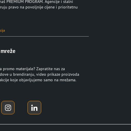
u naš PREMIUM PROGRAM. Agencije i stalni
ruju pravo na povoljnije cijene i prioritetnu
cija
 mreže
za promo materijale? Zapratite nas za
ndove u brendiranju, video prikaze proizvoda
 akcije koje objavljujemo samo na mrežama.