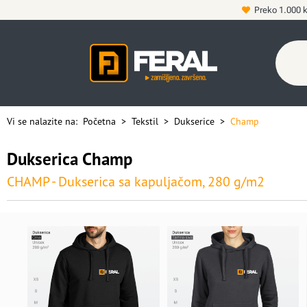
Preko 1.000 
Vi se nalazite na:
Početna
>
Tekstil
>
Dukserice
>
Champ
Dukserica Champ
CHAMP - Dukserica sa kapuljačom, 280 g/m2