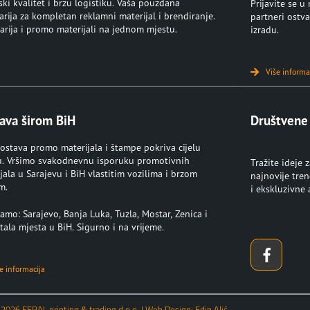
ki kvalitet i brzu logistiku. Vaša pouzdana
Prijavite se 
rija za kompletan reklamni materijal i brendiranje.
partneri ostva
rija i promo materijali na jednom mjestu.
izradu.
Više informa
ava širom BiH
Društvene
ostava promo materijala i štampe pokriva cijelu
u. Vršimo svakodnevnu isporuku promotivnih
Tražite ideje 
jala u Sarajevu i BiH vlastitim vozilima i brzom
najnovije tre
m.
i ekskluzivne
amo: Sarajevo, Banja Luka, Tuzla, Mostar, Zenica i
tala mjesta u BiH. Sigurno i na vrijeme.
e informacija
 2026 FERAL printing & trading d.o.o. | Web Design: Edin Alić