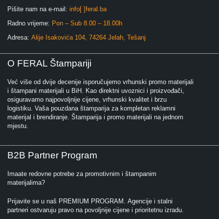
Pišite nam na e-mail:
info[ ]feral.ba
Radno vrijeme:
Pon – Sub 8.00 – 18.00h
Adresa:
Alije Isakovića 104, 74264 Jelah, Tešanj
O FERAL Štampariji
Već više od dvije decenije isporučujemo vrhunski promo materijali
i štampani materijali u BiH. Kao direktni uvoznici i proizvođači,
osiguravamo najpovoljnije cijene, vrhunski kvalitet i brzu
logistiku. Vaša pouzdana štamparija za kompletan reklamni
materijal i brendiranje. Štamparija i promo materijali na jednom
mjestu.
B2B Partner Program
Imaate redovne potrebe za promotivnim i štampanim
materijalima?
Prijavite se u naš PREMIUM PROGRAM. Agencije i stalni
partneri ostvaruju pravo na povoljnije cijene i prioritetnu izradu.