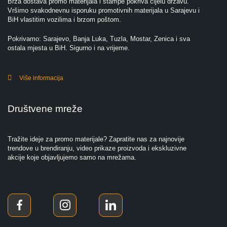
Brza dostava promo materijala i štampe pokriva cijelu državu.
Vršimo svakodnevnu isporuku promotivnih materijala u Sarajevu i
BiH vlastitim vozilima i brzom poštom.
Pokrivamo: Sarajevo, Banja Luka, Tuzla, Mostar, Zenica i sva
ostala mjesta u BiH. Sigurno i na vrijeme.
Više informacija
Društvene mreže
Tražite ideje za promo materijale? Zapratite nas za najnovije
trendove u brendiranju, video prikaze proizvoda i ekskluzivne
akcije koje objavljujemo samo na mrežama.