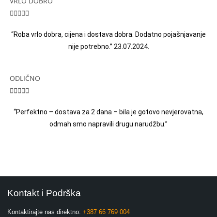
VRLO DOBRO





“Roba vrlo dobra, cijena i dostava dobra. Dodatno pojašnjavanje
nije potrebno.” 23.07.2024.
ODLIČNO





“Perfektno – dostava za 2 dana – bila je gotovo nevjerovatna,
odmah smo napravili drugu narudžbu.”
Kontakt i Podrška
Kontaktirajte nas direktno:
+387 66 769 004