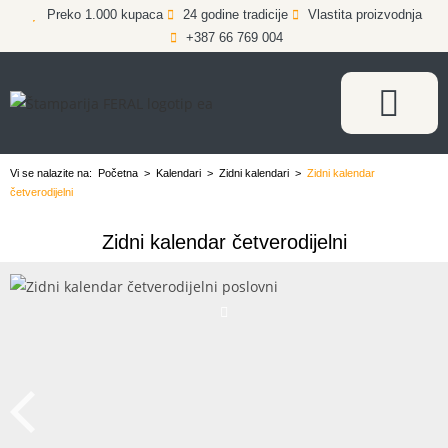
Preko 1.000 kupaca
24 godine tradicije
Vlastita proizvodnja
+387 66 769 004
Vi se nalazite na:
Početna
>
Kalendari
>
Zidni kalendari
>
Zidni kalendar
četverodijelni
Zidni kalendar četverodijelni
Zidni kalendar četverodijelni poslovni