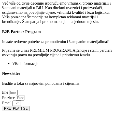
Već više od dvije decenije isporučujemo vrhunski promo materijali i
štampani materijali u BiH. Kao direktni uvoznici i proizvođači,
osiguravamo najpovoljnije cijene, vrhunski kvalitet i brzu logistiku.
Vaša pouzdana štamparija za kompletan reklamni materijal i
brendiranje. Štamparija i promo materijali na jednom mjestu.
B2B Partner Program
Imaate redovne potrebe za promotivnim i štampanim materijalima?
Prijavite se u naš PREMIUM PROGRAM. Agencije i stalni partneri
ostvaruju pravo na povoljnije cijene i prioritetnu izradu.
Više informacija
Newsletter
Budite u toku sa najnovim ponudama i cijenama.
Ime
Prezime
Email
PRETPLATI SE