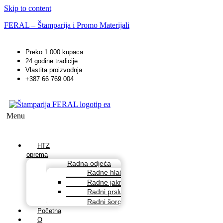
Skip to content
FERAL – Štamparija i Promo Materijali
Preko 1.000 kupaca
24 godine tradicije
Vlastita proizvodnja
+387 66 769 004
Menu
HTZ
oprema
Radna odjeća
Radne hlače
Radne jakne
Radni prsluci
Radni šorcevi
Početna
O