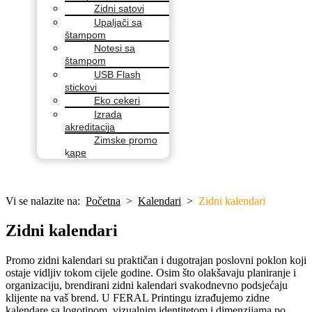
Zidni satovi
Upaljači sa
štampom
Notesi sa
štampom
USB Flash
stickovi
Eko cekeri
Izrada
akreditacija
Zimske promo
kape
Vi
se nalazite na
:
Početna
>
Kalendari
>
Zidni kalendari
Zidni kalendari
Promo zidni kalendari su praktičan i dugotrajan poslovni poklon koji
ostaje vidljiv tokom cijele godine. Osim što olakšavaju planiranje i
organizaciju, brendirani zidni kalendari svakodnevno podsjećaju
klijente na vaš brend. U FERAL Printingu izrađujemo zidne
kalendare sa logotipom, vizualnim identitetom i dimenzijama po