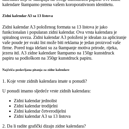
kalendare štampamo prema vašem koroporativnom identitetu.
Zidni kalendar A3 sa 13 listova
Zidni kalendar A3 položenog formata sa 13 listova je jako
funkcionalan i popularan zidni kalendar. Ova vrsta kalendara je
spiralnog uveza. Zidni kalendar A3 položeni je idealan za apliciranje
vaše poude jer svaki list može biti reklama je jedan proizvod vaše
firme. Pored toga idelani su za štampanje motiva prirode, rijeka,
jezera itd. A3 zidne kalendare štampamo na 150gr kunstdruck
papiru sa podloškom na 350gr kunstdruck papiru.
Najčešća poslavljana pitanja za zidne kalendare
1. Koje vrste zidnih kalendara imate u ponudi?
U ponudi imamo sljedeće vrste zidnih kalendara:
Zidni kalendar jednolist
Zidni kalendar trodijelni
Zidni kalendar četverodijelni
Zidni kalendar A3 sa 13 listova
2. Da li radite grafički dizajn zidne kalendara?