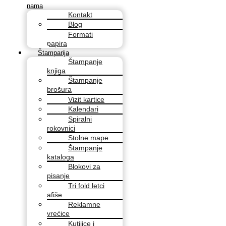
nama
Kontakt
Blog
Formati
papira
Štamparija
Štampanje
knjiga
Štampanje
brošura
Vizit kartice
Kalendari
Spiralni
rokovnici
Stolne mape
Štampanje
kataloga
Blokovi za
pisanje
Tri fold letci
afiše
Reklamne
vrećice
Kutijice i