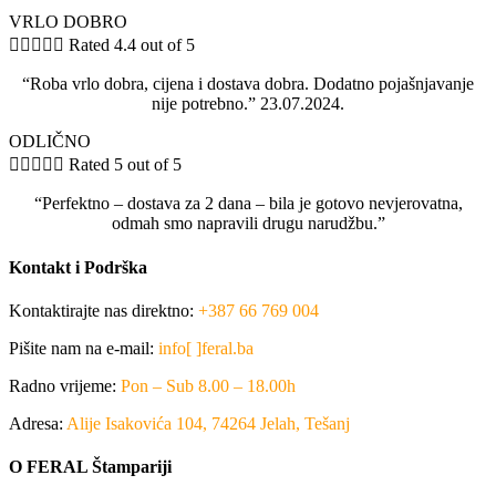
VRLO DOBRO





Rated 4.4 out of 5
“Roba vrlo dobra, cijena i dostava dobra. Dodatno pojašnjavanje
nije potrebno.” 23.07.2024.
ODLIČNO





Rated 5 out of 5
“Perfektno – dostava za 2 dana – bila je gotovo nevjerovatna,
odmah smo napravili drugu narudžbu.”
Kontakt i Podrška
Kontaktirajte nas direktno:
+387 66 769 004
Pišite nam na e-mail:
info[ ]feral.ba
Radno vrijeme:
Pon – Sub 8.00 – 18.00h
Adresa:
Alije Isakovića 104, 74264 Jelah, Tešanj
O FERAL Štampariji