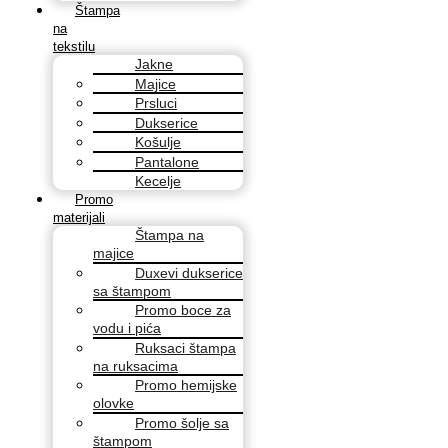
Štampa
na
tekstilu
Jakne
Majice
Prsluci
Dukserice
Košulje
Pantalone
Kecelje
Promo
materijali
Štampa na
majice
Duxevi dukserice
sa štampom
Promo boce za
vodu i pića
Ruksaci štampa
na ruksacima
Promo hemijske
olovke
Promo šolje sa
štampom