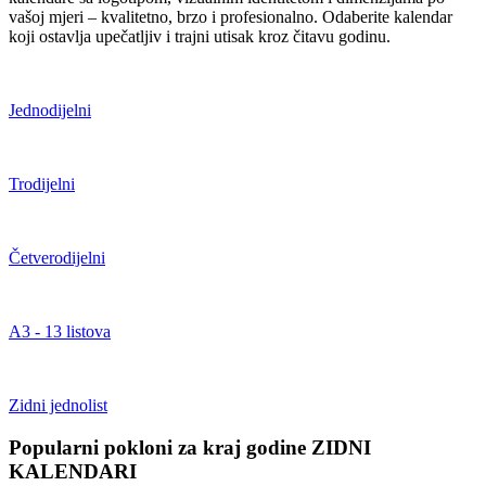
vašoj mjeri – kvalitetno, brzo i profesionalno. Odaberite kalendar
koji ostavlja upečatljiv i trajni utisak kroz čitavu godinu.
Jednodijelni
Trodijelni
Četverodijelni
A3 - 13 listova
Zidni jednolist
Popularni pokloni za kraj godine ZIDNI
KALENDARI