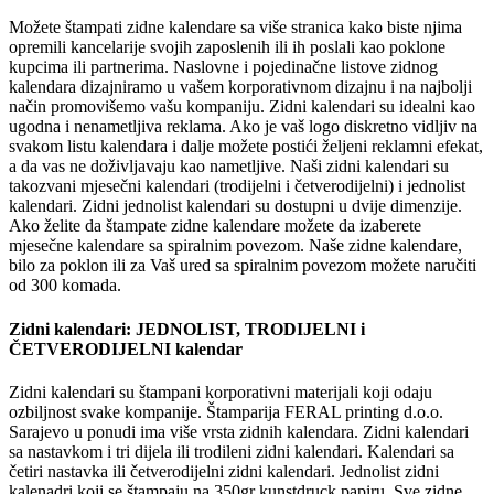
Možete štampati zidne kalendare sa više stranica kako biste njima
opremili kancelarije svojih zaposlenih ili ih poslali kao poklone
kupcima ili partnerima. Naslovne i pojedinačne listove zidnog
kalendara dizajniramo u vašem korporativnom dizajnu i na najbolji
način promovišemo vašu kompaniju. Zidni kalendari su idealni kao
ugodna i nenametljiva reklama. Ako je vaš logo diskretno vidljiv na
svakom listu kalendara i dalje možete postići željeni reklamni efekat,
a da vas ne doživljavaju kao nametljive. Naši zidni kalendari su
takozvani mjesečni kalendari (trodijelni i četverodijelni) i jednolist
kalendari. Zidni jednolist kalendari su dostupni u dvije dimenzije.
Ako želite da štampate zidne kalendare možete da izaberete
mjesečne kalendare sa spiralnim povezom. Naše zidne kalendare,
bilo za poklon ili za Vaš ured sa spiralnim povezom možete naručiti
od 300 komada.
Zidni kalendari: JEDNOLIST, TRODIJELNI i
ČETVERODIJELNI kalendar
Zidni kalendari su štampani korporativni materijali koji odaju
ozbiljnost svake kompanije. Štamparija FERAL printing d.o.o.
Sarajevo u ponudi ima više vrsta zidnih kalendara. Zidni kalendari
sa nastavkom i tri dijela ili trodileni zidni kalendari. Kalendari sa
četiri nastavka ili četverodijelni zidni kalendari. Jednolist zidni
kalenadri koji se štampaju na 350gr kunstdruck papiru. Sve zidne