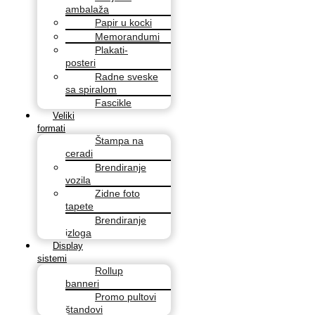
ambalaža
Papir u kocki
Memorandumi
Plakati-
posteri
Radne sveske
sa spiralom
Fascikle
Veliki
formati
Štampa na
ceradi
Brendiranje
vozila
Zidne foto
tapete
Brendiranje
izloga
Display
sistemi
Rollup
banneri
Promo pultovi
štandovi