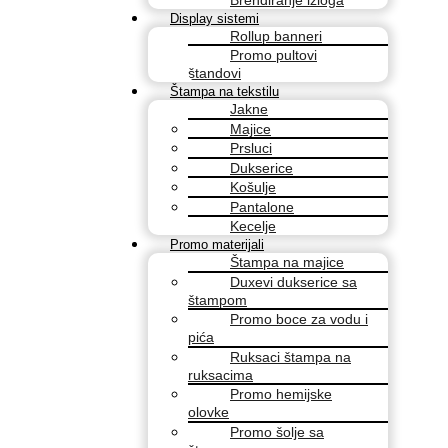
Display sistemi
Rollup banneri
Promo pultovi
štandovi
Štampa na tekstilu
Jakne
Majice
Prsluci
Dukserice
Košulje
Pantalone
Kecelje
Promo materijali
Štampa na majice
Duxevi dukserice sa
štampom
Promo boce za vodu i
pića
Ruksaci štampa na
ruksacima
Promo hemijske
olovke
Promo šolje sa