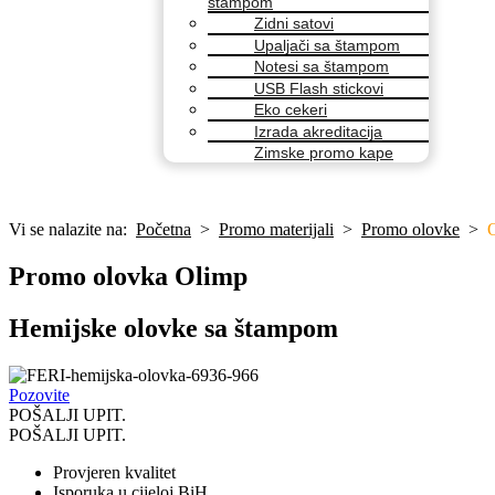
štampom
Zidni satovi
Upaljači sa štampom
Notesi sa štampom
USB Flash stickovi
Eko cekeri
Izrada akreditacija
Zimske promo kape
Vi se nalazite na:
Početna
>
Promo materijali
>
Promo olovke
>
Promo olovka Olimp
Hemijske olovke sa štampom
Pozovite
POŠALJI UPIT.
POŠALJI UPIT.
Provjeren kvalitet
Isporuka u cijeloj BiH