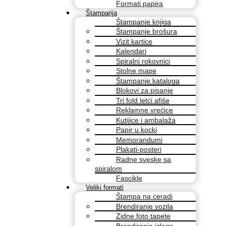
Formati papira
Štamparija
Štampanje knjiga
Štampanje brošura
Vizit kartice
Kalendari
Spiralni rokovnici
Stolne mape
Štampanje kataloga
Blokovi za pisanje
Tri fold letci afiše
Reklamne vrećice
Kutijice i ambalaža
Papir u kocki
Memorandumi
Plakati-posteri
Radne sveske sa
spiralom
Fascikle
Veliki formati
Štampa na ceradi
Brendiranje vozila
Zidne foto tapete
Brendiranje izloga