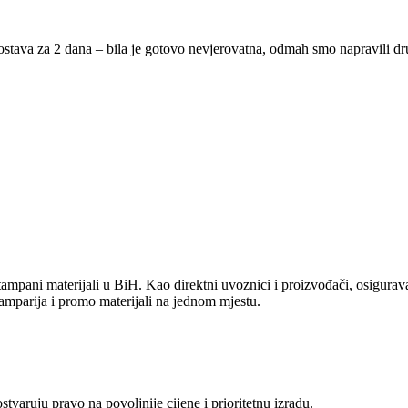
ostava za 2 dana – bila je gotovo nevjerovatna, odmah smo napravili d
ampani materijali u BiH. Kao direktni uvoznici i proizvođači, osiguravam
amparija i promo materijali na jednom mjestu.
aruju pravo na povoljnije cijene i prioritetnu izradu.