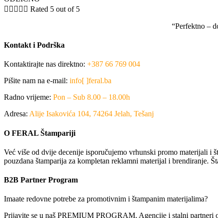





Rated 5 out of 5
“Perfektno – d
Kontakt i Podrška
Kontaktirajte nas direktno:
+387 66 769 004
Pišite nam na e-mail:
info[ ]feral.ba
Radno vrijeme:
Pon – Sub 8.00 – 18.00h
Adresa:
Alije Isakovića 104, 74264 Jelah, Tešanj
O FERAL Štampariji
Već više od dvije decenije isporučujemo vrhunski promo materijali i št
pouzdana štamparija za kompletan reklamni materijal i brendiranje. Št
B2B Partner Program
Imaate redovne potrebe za promotivnim i štampanim materijalima?
Prijavite se u naš PREMIUM PROGRAM. Agencije i stalni partneri ostv