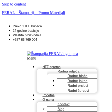
Skip to content
FERAL – Štamparija i Promo Materijali
Preko 1.000 kupaca
24 godine tradicije
Vlastita proizvodnja
+387 66 769 004
Menu
HTZ oprema
Radna odjeća
Radne hlače
Radne jakne
Radni prsluci
Radni šorcevi
Početna
O nama
Kontakt
Blog