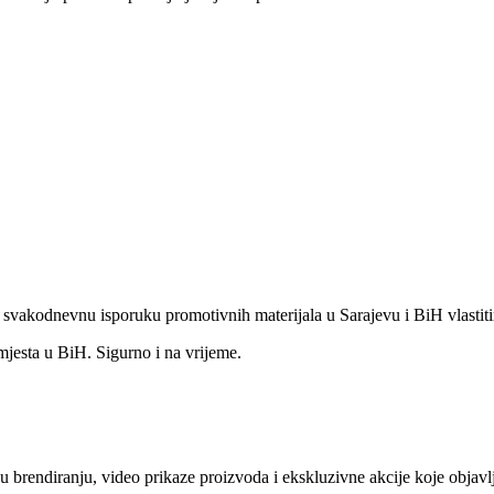
o svakodnevnu isporuku promotivnih materijala u Sarajevu i BiH vlastit
mjesta u BiH. Sigurno i na vrijeme.
e u brendiranju, video prikaze proizvoda i ekskluzivne akcije koje obj