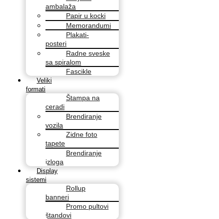
ambalaža
Papir u kocki
Memorandumi
Plakati-
posteri
Radne sveske
sa spiralom
Fascikle
Veliki
formati
Štampa na
ceradi
Brendiranje
vozila
Zidne foto
tapete
Brendiranje
izloga
Display
sistemi
Rollup
banneri
Promo pultovi
štandovi