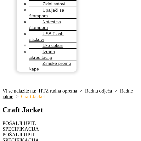
Zidni satovi
Upaljači sa
štampom
Notesi sa
štampom
USB Flash
stickovi
Eko cekeri
Izrada
akreditacija
Zimske promo
kape
Vi se nalazite na:
HTZ radna oprema
>
Radna odjeća
>
Radne
jakne
>
Craft Jacket
Craft Jacket
POŠALJI UPIT.
SPECIFIKACIJA
POŠALJI UPIT.
SPECIFIKACIJA