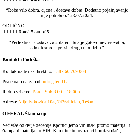
“Roba vrlo dobra, cijena i dostava dobra. Dodatno pojašnjavanje
nije potrebno.” 23.07.2024.
ODLIČNO





Rated 5 out of 5
“Perfektno – dostava za 2 dana – bila je gotovo nevjerovatna,
odmah smo napravili drugu narudžbu.”
Kontakt i Podrška
Kontaktirajte nas direktno:
+387 66 769 004
Pišite nam na e-mail:
info[ ]feral.ba
Radno vrijeme:
Pon – Sub 8.00 – 18.00h
Adresa:
Alije Isakovića 104, 74264 Jelah, Tešanj
O FERAL Štampariji
Već više od dvije decenije isporučujemo vrhunski promo materijali i
štampani materijali u BiH. Kao direktni uvoznici i proizvođači,