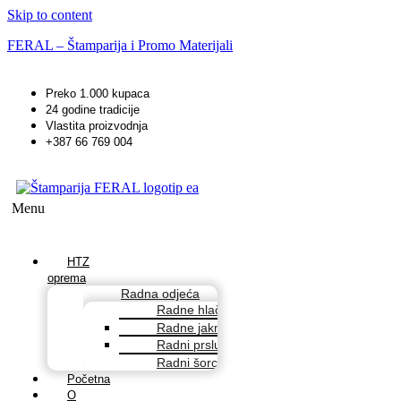
Skip to content
FERAL – Štamparija i Promo Materijali
Preko 1.000 kupaca
24 godine tradicije
Vlastita proizvodnja
+387 66 769 004
Menu
HTZ
oprema
Radna odjeća
Radne hlače
Radne jakne
Radni prsluci
Radni šorcevi
Početna
O