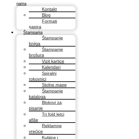
nama
Kontakt
Blog
Formati
papira
Štamparija
Štampanje
knjiga
Štampanje
brošura
Vizit kartice
Kalendari
Spiralni
rokovnici
Stolne mape
Štampanje
kataloga
Blokovi za
pisanje
Tri fold letci
afiše
Reklamne
vrećice
Kutijice i