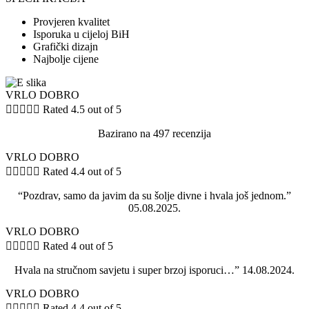
Provjeren kvalitet
Isporuka u cijeloj BiH
Grafički dizajn
Najbolje cijene
VRLO DOBRO





Rated 4.5 out of 5
Bazirano na 497 recenzija
VRLO DOBRO





Rated 4.4 out of 5
“Pozdrav, samo da javim da su šolje divne i hvala još jednom.”
05.08.2025.
VRLO DOBRO





Rated 4 out of 5
Hvala na stručnom savjetu i super brzoj isporuci…” 14.08.2024.
VRLO DOBRO





Rated 4.4 out of 5