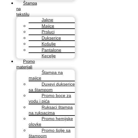
Štampa
na
tekstilu
Jakne
Majice
Prsluci
Dukserice
Košulje
Pantalone
Kecelje
Promo
materijali
Štampa na
majice
Duxevi dukserice
sa štampom
Promo boce za
vodu i pića
Ruksaci štampa
na ruksacima
Promo hemijske
olovke
Promo šolje sa
štampom