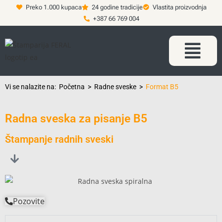
Preko 1.000 kupaca
24 godine tradicije
Vlastita proizvodnja
+387 66 769 004
Vi se nalazite na:
Početna
>
Radne sveske
>
Format B5
Radna sveska za pisanje B5
Štampanje radnih sveski
Pozovite