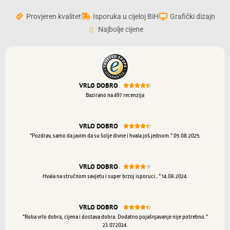
Provjeren kvalitet
Isporuka u cijeloj BiH
Grafički dizajn
Najbolje cijene
VRLO DOBRO





Bazirano na 497 recenzija
VRLO DOBRO





“Pozdrav, samo da javim da su šolje divne i hvala još jednom.” 05.08.2025.
VRLO DOBRO





Hvala na stručnom savjetu i super brzoj isporuci…” 14.08.2024.
VRLO DOBRO





“Roba vrlo dobra, cijena i dostava dobra. Dodatno pojašnjavanje nije potrebno.”
23.07.2024.