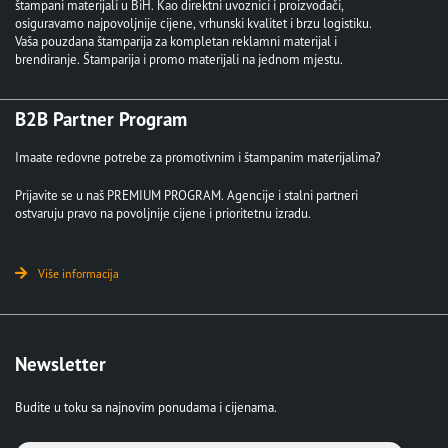
štampani materijali u BiH. Kao direktni uvoznici i proizvođači,
osiguravamo najpovoljnije cijene, vrhunski kvalitet i brzu logistiku.
Vaša pouzdana štamparija za kompletan reklamni materijal i
brendiranje. Štamparija i promo materijali na jednom mjestu.
B2B Partner Program
Imaate redovne potrebe za promotivnim i štampanim materijalima?
Prijavite se u naš PREMIUM PROGRAM. Agencije i stalni partneri
ostvaruju pravo na povoljnije cijene i prioritetnu izradu.
Više informacija
Newsletter
Budite u toku sa najnovim ponudama i cijenama.