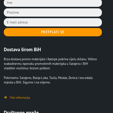
PRETPLATI SE
Dostava širom BiH
Brza dostava promo materijala i štampe pokriva cijelu državu. Vršimo
svakodnevnu isporuku promotivnih materijala u Sarajevu i BiH
vlastitim vozilima i brzom poštom.
Pokrivamo: Sarajevo, Banja Luka, Tuzla, Mostar, Zenica i sva ostala
mjesta u BiH. Sigurno i na vrijeme.
Više informacija
Društvene mreže