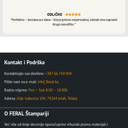
ODLIČNO





“Perfektno – dostava za 2 dana – bila je gotovo nevjerovatna, odmah smo napravili
drugu narudžbu.”
Kontakt i Podrška
Kontaktirajte nas direktno:
+387 66 769 004
Pišite nam na e-mail:
info[ ]feral.ba
Radno vrijeme:
Pon – Sub 8.00 – 18.00h
Adresa:
Alije Isakovića 104, 74264 Jelah, Tešanj
O FERAL Štampariji
Već više od dvije decenije isporučujemo vrhunski promo materijali i