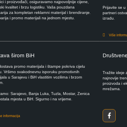
ci i proizvođači, osiguravamo najpovoljnije cijene,
ki kvalitet i brzu logistiku. Vaša pouzdana
Prijavite se
rija za kompletan reklamni materijal i brendiranje.
partneri ostva
arija i promo materijali na jednom mjestu.
izradu.
Više inform
ava širom BiH
Društven
dostava promo materijala i štampe pokriva cijelu
u. Vršimo svakodnevnu isporuku promotivnih
Tražite ideje
jala u Sarajevu i BiH vlastitim vozilima i brzom
najnovije tre
m.
proizvoda i e
mrežama.
vamo: Sarajevo, Banja Luka, Tuzla, Mostar, Zenica
ostala mjesta u BiH. Sigurno i na vrijeme.
še informacija