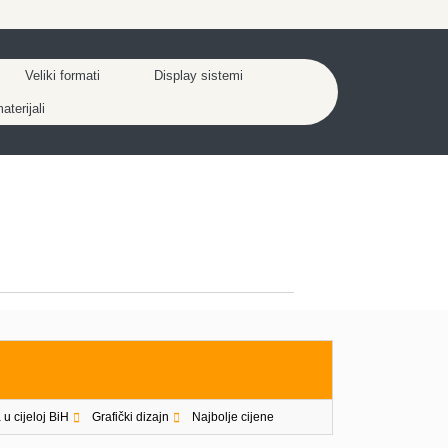
Veliki formati
Display sistemi
terijali
 u cijeloj BiH
Grafički dizajn
Najbolje cijene