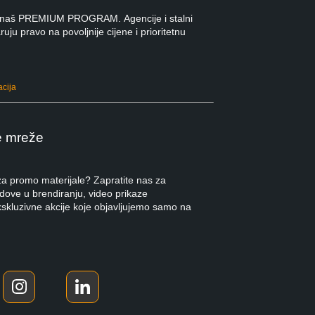
 u naš PREMIUM PROGRAM. Agencije i stalni
ruju pravo na povoljnije cijene i prioritetnu
acija
e mreže
 za promo materijale? Zapratite nas za
ndove u brendiranju, video prikaze
kskluzivne akcije koje objavljujemo samo na