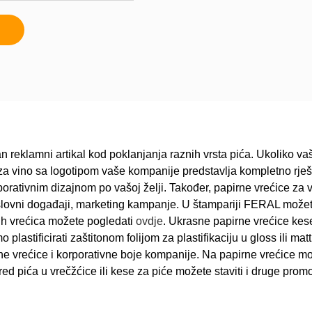
n reklamni artikal kod poklanjanja raznih vrsta pića. Ukoliko v
ce za vino sa logotipom vaše kompanije predstavlja kompletno rje
orativnim dizajnom po vašoj želji. Također, papirne vrećice za v
slovni događaji, marketing kampanje. U štampariji FERAL možete
ih vrećica možete pogledati
ovdje
. Ukrasne papirne vrećice kes
stificirati zaštitonom folijom za plastifikaciju u gloss ili matt 
irne vrećice i korporativne boje kompanije. Na papirne vrećice mo
ed pića u vrečžćice ili kese za piće možete staviti i druge prom