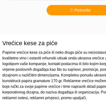
Pozovite
Vrećice kese za piće
Papirne vrećice kese za piće ili neko drugo piće su neizostava
kvalitetno vino i ostaviti vrhunski utisak onda ukrasna vreći
logotipom vaše kompanije, kontakt podacima ili bilo kojim korp
vrijeme poslovnih događaja kao što su sajmovi, promocje, po
dizajnom u različitim dimenzijama. Kompletnu ponudu ukrasn
kunstdruck papira gramature 170 gr. Reklamne vrećice možemo pla
boje ručki za svoje papirne vrećice i time napraviti sklad pap
korporativnog dizajna, do naziva događaja ili organizacija. Por
reklamni notesi, reklamni privjesci, promo upaljači.