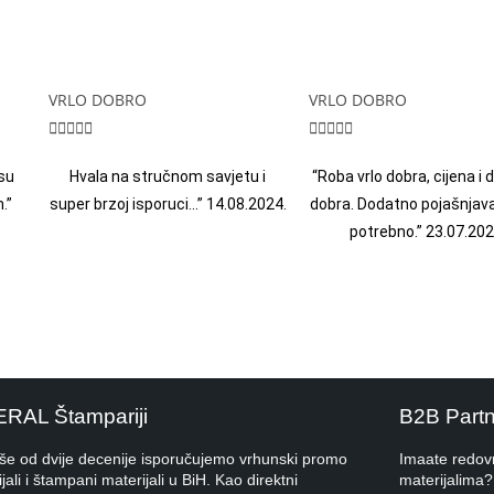
VRLO DOBRO
VRLO DOBRO










su
Hvala na stručnom savjetu i
“Roba vrlo dobra, cijena i
.”
super brzoj isporuci…” 14.08.2024.
dobra. Dodatno pojašnjava
potrebno.” 23.07.202
ERAL Štampariji
B2B Part
iše od dvije decenije isporučujemo vrhunski promo
Imaate redov
jali i štampani materijali u BiH. Kao direktni
materijalima?