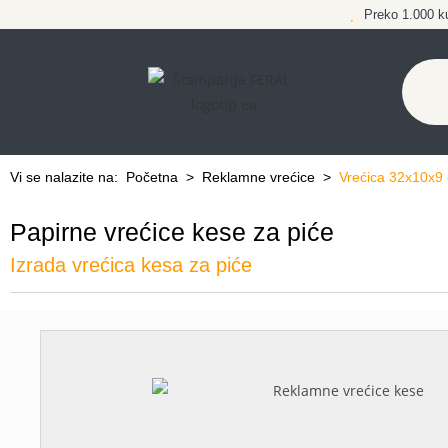
Preko 1.000 k
Vi se nalazite na:
Početna
>
Reklamne vrećice
>
Vrećica 32x10x9
Papirne vrećice kese za piće
Izrada vrećica kesa za piće