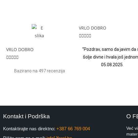
VRLO DOBRO





VRLO DOBRO
“Pozdrav, samo da javim da 





šolje divne i hvala još jednom
05.08.2025.
Bazirano na 497 recenzija
Kontakt i Podrška
O F
Već v
Kontaktirajte nas direktno:
+387 66 769 004
materi