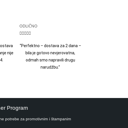
ODLIČNO





 dostava
“Perfektno – dostava za 2 dana –
nje nije
bila je gotovo nevjerovatna,
4.
odmah smo napravili drugu
narudžbu.”
ner Program
ne potrebe za promotivnim i štampanim