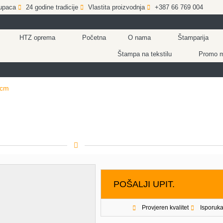
upaca
24 godine tradicije
Vlastita proizvodnja
+387 66 769 004
HTZ oprema
Početna
O nama
Štamparija
Štampa na tekstilu
Promo ma
 cm
POŠALJI UPIT.
Provjeren kvalitet
Isporuka