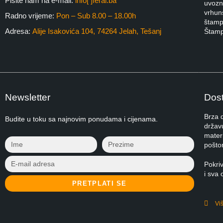
Pišite nam na e-mail:
info[ ]feral.ba
uvozni
vrhuns
Radno vrijeme:
Pon – Sub 8.00 – 18.00h
štampa
Adresa:
Alije Isakovića 104, 74264 Jelah, Tešanj
Štamp
Newsletter
Dost
Brza 
Budite u toku sa najnovim ponudama i cijenama.
držav
materi
pošto
Pokri
i sva 
PRETPLATI SE
Vi