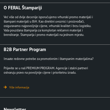
O FERAL Štampariji
Već više od dvije decenije isporučujemo vrhunski promo materijali i
štampani materijali u BiH. Kao direktni uvoznici i proizvođači,
osiguravamo najpovoljnije cijene, vrhunski kvalitet i brzu logistiku.
Vaša pouzdana štamparija za kompletan reklamni materijal i
brendiranje. Štamparija i promo materijali na jednom mjestu.
B2B Partner Program
Imaate redovne potrebe za promotivnim i štampanim materijalima?
Prijavite se u naš PREMIUM PROGRAM. Agencije i stalni partneri
ostvaruju pravo na povoljnije cijene i prioritetnu izradu.
Više informacija
Newsletter