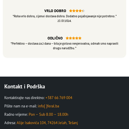
VRLO DOBRO





“Roba vrlo dobra, cijena i dostava dobra. Dodatno pojašnjavanje nije potrebno.”
23.07.2024.
ODLIČNO





“Perfektno – dostava za 2 dana – bila je gotovo nevjerovatna, odmah smo napravili
drugu narudžbu.”
Kontakt i Podrška
Kontaktirajte nas direktno:
+387 66 769 004
Pišite nam na e-mail:
info[ ]feral.ba
Radno vrijeme:
Pon – Sub 8.00 – 18.00h
Adresa:
Alije Isakovića 104, 74264 Jelah, Tešanj