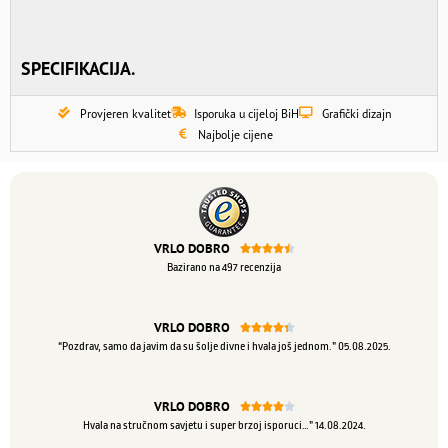
SPECIFIKACIJA.
Provjeren kvalitet
Isporuka u cijeloj BiH
Grafički dizajn
Najbolje cijene
VRLO DOBRO





Bazirano na 497 recenzija
VRLO DOBRO





“Pozdrav, samo da javim da su šolje divne i hvala još jednom.” 05.08.2025.
VRLO DOBRO





Hvala na stručnom savjetu i super brzoj isporuci…” 14.08.2024.