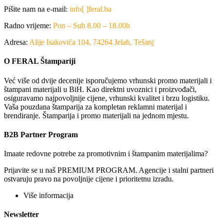
Pišite nam na e-mail:
info[ ]feral.ba
Radno vrijeme:
Pon – Sub 8.00 – 18.00h
Adresa:
Alije Isakovića 104, 74264 Jelah, Tešanj
O FERAL Štampariji
Već više od dvije decenije isporučujemo vrhunski promo materijali i
štampani materijali u BiH. Kao direktni uvoznici i proizvođači,
osiguravamo najpovoljnije cijene, vrhunski kvalitet i brzu logistiku.
Vaša pouzdana štamparija za kompletan reklamni materijal i
brendiranje. Štamparija i promo materijali na jednom mjestu.
B2B Partner Program
Imaate redovne potrebe za promotivnim i štampanim materijalima?
Prijavite se u naš PREMIUM PROGRAM. Agencije i stalni partneri
ostvaruju pravo na povoljnije cijene i prioritetnu izradu.
Više informacija
Newsletter