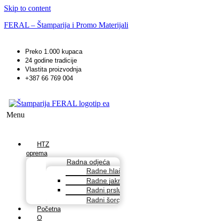
Skip to content
FERAL – Štamparija i Promo Materijali
Preko 1.000 kupaca
24 godine tradicije
Vlastita proizvodnja
+387 66 769 004
Menu
HTZ
oprema
Radna odjeća
Radne hlače
Radne jakne
Radni prsluci
Radni šorcevi
Početna
O