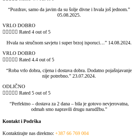
“Pozdrav, samo da javim da su šolje divne i hvala još jednom.”
05.08.2025.
VRLO DOBRO





Rated 4 out of 5
Hvala na stručnom savjetu i super brzoj isporuci…” 14.08.2024.
VRLO DOBRO





Rated 4.4 out of 5
“Roba vrlo dobra, cijena i dostava dobra. Dodatno pojašnjavanje
nije potrebno.” 23.07.2024.
ODLIČNO





Rated 5 out of 5
“Perfektno – dostava za 2 dana – bila je gotovo nevjerovatna,
odmah smo napravili drugu narudžbu.”
Kontakt i Podrška
Kontaktirajte nas direktno:
+387 66 769 004