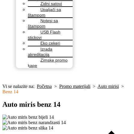
Zidni satovi
Upaljači sa
štampom
Notesi sa
štampom
USB Flash
stickovi
Eko cekeri
Izrada
akreditacija
Zimske promo
kape
Vi se nalazite na:
Početna
>
Promo materijali
>
Auto mirisi
>
Benz 14
Auto miris benz 14