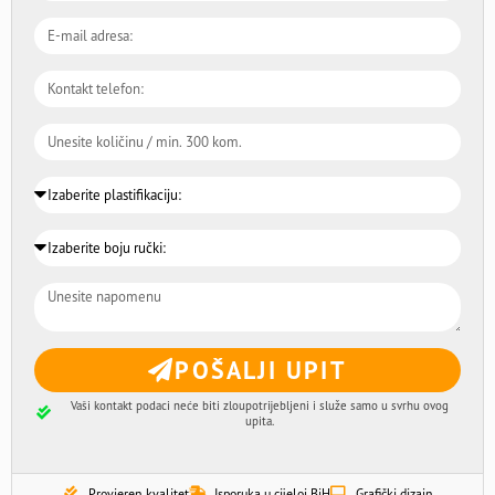
POŠALJI UPIT
Vaši kontakt podaci neće biti zloupotrijebljeni i služe samo u svrhu ovog
upita.
Provjeren kvalitet
Isporuka u cijeloj BiH
Grafički dizajn