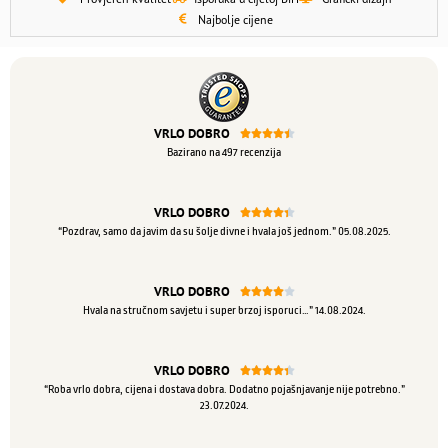
Najbolje cijene
VRLO DOBRO





Bazirano na 497 recenzija
VRLO DOBRO





“Pozdrav, samo da javim da su šolje divne i hvala još jednom.” 05.08.2025.
VRLO DOBRO





Hvala na stručnom savjetu i super brzoj isporuci…” 14.08.2024.
VRLO DOBRO





“Roba vrlo dobra, cijena i dostava dobra. Dodatno pojašnjavanje nije potrebno.”
23.07.2024.