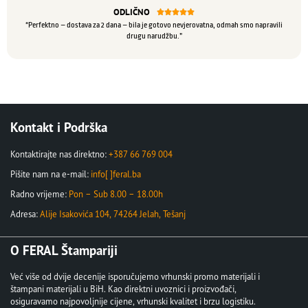
ODLIČNO





“Perfektno – dostava za 2 dana – bila je gotovo nevjerovatna, odmah smo napravili
drugu narudžbu.”
Kontakt i Podrška
Kontaktirajte nas direktno:
+387 66 769 004
Pišite nam na e-mail:
info[ ]feral.ba
Radno vrijeme:
Pon – Sub 8.00 – 18.00h
Adresa:
Alije Isakovića 104, 74264 Jelah, Tešanj
O FERAL Štampariji
Već više od dvije decenije isporučujemo vrhunski promo materijali i
štampani materijali u BiH. Kao direktni uvoznici i proizvođači,
osiguravamo najpovoljnije cijene, vrhunski kvalitet i brzu logistiku.