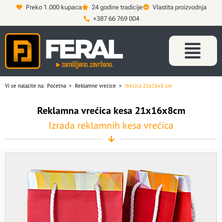
Preko 1.000 kupaca
24 godine tradicije
Vlastita proizvodnja
+387 66 769 004
Vi se nalazite na:
Početna
>
Reklamne vrećice
>
Vrećica 21x16x8 cm
Reklamna vrećica kesa 21x16x8cm
Izrada reklamnih kesa vrećica