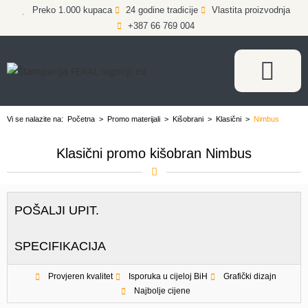
Preko 1.000 kupaca
24 godine tradicije
Vlastita proizvodnja
+387 66 769 004
Vi se nalazite na:
Početna
>
Promo materijali
>
Kišobrani
>
Klasični
>
Nimbus
Klasični promo kišobran Nimbus
POŠALJI UPIT.
SPECIFIKACIJA
Provjeren kvalitet
Isporuka u cijeloj BiH
Grafički dizajn
Najbolje cijene