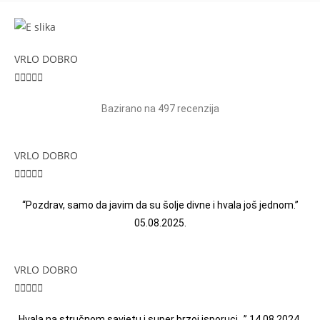
VRLO DOBRO





Bazirano na 497 recenzija
VRLO DOBRO





“Pozdrav, samo da javim da su šolje divne i hvala još jednom.”
05.08.2025.
VRLO DOBRO





Hvala na stručnom savjetu i super brzoj isporuci…” 14.08.2024.