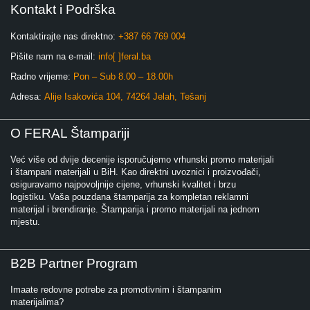
Kontakt i Podrška
Kontaktirajte nas direktno:
+387 66 769 004
Pišite nam na e-mail:
info[ ]feral.ba
Radno vrijeme:
Pon – Sub 8.00 – 18.00h
Adresa:
Alije Isakovića 104, 74264 Jelah, Tešanj
O FERAL Štampariji
Već više od dvije decenije isporučujemo vrhunski promo materijali
i štampani materijali u BiH. Kao direktni uvoznici i proizvođači,
osiguravamo najpovoljnije cijene, vrhunski kvalitet i brzu
logistiku. Vaša pouzdana štamparija za kompletan reklamni
materijal i brendiranje. Štamparija i promo materijali na jednom
mjestu.
B2B Partner Program
Imaate redovne potrebe za promotivnim i štampanim
materijalima?