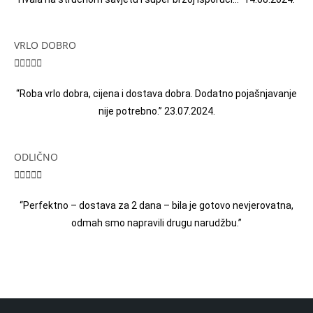
VRLO DOBRO





“Roba vrlo dobra, cijena i dostava dobra. Dodatno pojašnjavanje
nije potrebno.” 23.07.2024.
ODLIČNO





“Perfektno – dostava za 2 dana – bila je gotovo nevjerovatna,
odmah smo napravili drugu narudžbu.”