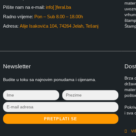
materi
Pišite nam na e-mail:
info[ ]feral.ba
uvozni
vrhuns
Radno vrijeme:
Pon – Sub 8.00 – 18.00h
štampa
Adresa:
Alije Isakovića 104, 74264 Jelah, Tešanj
Štamp
Newsletter
Dost
Brza 
Budite u toku sa najnovim ponudama i cijenama.
držav
materi
pošto
Pokri
i sva 
PRETPLATI SE
Vi