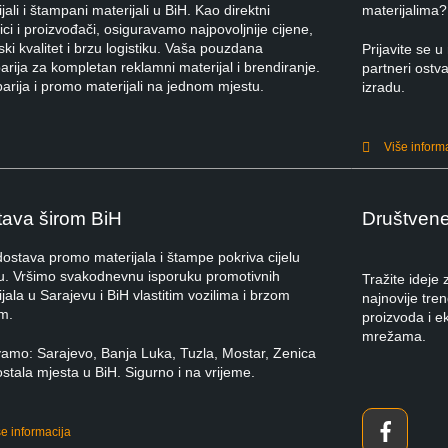
jali i štampani materijali u BiH. Kao direktni
materijalima?
ci i proizvođači, osiguravamo najpovoljnije cijene,
ki kvalitet i brzu logistiku. Vaša pouzdana
Prijavite se
rija za kompletan reklamni materijal i brendiranje.
partneri ostva
arija i promo materijali na jednom mjestu.
izradu.
Više inform
ava širom BiH
Društven
dostava promo materijala i štampe pokriva cijelu
u. Vršimo svakodnevnu isporuku promotivnih
Tražite ideje
jala u Sarajevu i BiH vlastitim vozilima i brzom
najnovije tre
m.
proizvoda i e
mrežama.
vamo: Sarajevo, Banja Luka, Tuzla, Mostar, Zenica
ostala mjesta u BiH. Sigurno i na vrijeme.
še informacija