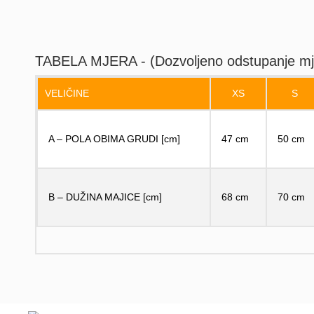
TABELA MJERA - (Dozvoljeno odstupanje mj
VELIČINE
XS
S
A – POLA OBIMA GRUDI [cm]
47 cm
50 cm
B – DUŽINA MAJICE [cm]
68 cm
70 cm