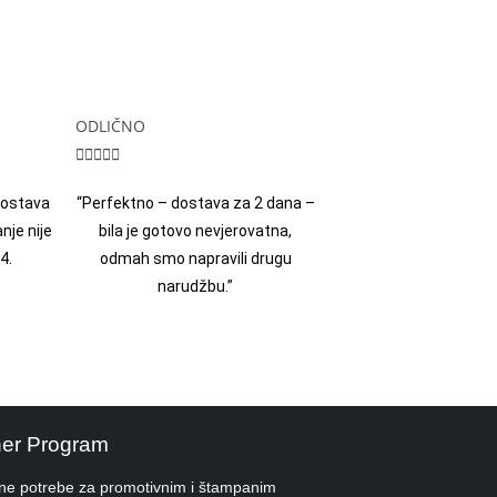
ODLIČNO





 dostava
“Perfektno – dostava za 2 dana –
nje nije
bila je gotovo nevjerovatna,
4.
odmah smo napravili drugu
narudžbu.”
ner Program
ne potrebe za promotivnim i štampanim