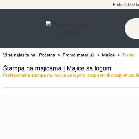
Preko 1.000 k
Vi se nalazite na:
Početna
>
Promo materijali
>
Majice
>
T-shirt
Štampa na majicama | Majice sa logom
Profesionalna štampa na majice sa logom, natpisom ili dizajnom za fi