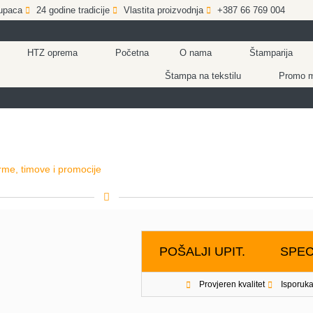
upaca
24 godine tradicije
Vlastita proizvodnja
+387 66 769 004
HTZ oprema
Početna
O nama
Štamparija
Štampa na tekstilu
Promo ma
rme, timove i promocije
POŠALJI UPIT.
SPEC
Provjeren kvalitet
Isporuka