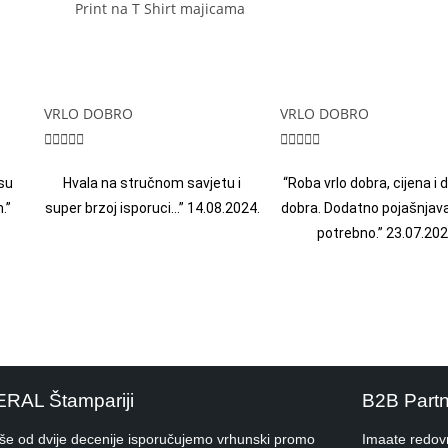
VRLO DOBRO
VRLO DOBRO










su
Hvala na stručnom savjetu i
“Roba vrlo dobra, cijena i
.”
super brzoj isporuci…” 14.08.2024.
dobra. Dodatno pojašnjava
potrebno.” 23.07.202
ERAL Štampariji
B2B Part
iše od dvije decenije isporučujemo vrhunski promo
Imaate redov