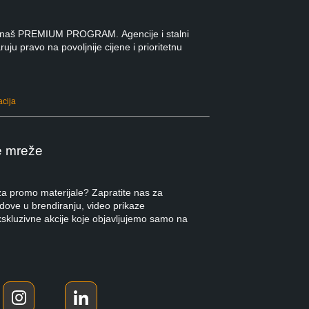
 u naš PREMIUM PROGRAM. Agencije i stalni
ruju pravo na povoljnije cijene i prioritetnu
acija
e mreže
 za promo materijale? Zapratite nas za
ndove u brendiranju, video prikaze
kskluzivne akcije koje objavljujemo samo na