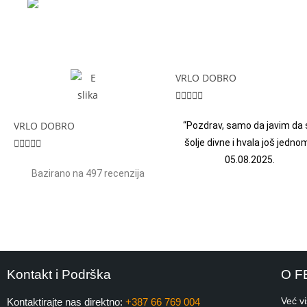
VRLO DOBRO





VRLO DOBRO
“Pozdrav, samo da javim da 





šolje divne i hvala još jednom
05.08.2025.
Bazirano na 497 recenzija
Kontakt i Podrška
O F
Već v
Kontaktirajte nas direktno:
+387 66 769 004