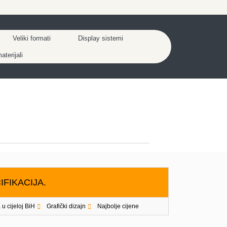
Veliki formati
Display sistemi
terijali
IFIKACIJA.
 u cijeloj BiH
Grafički dizajn
Najbolje cijene