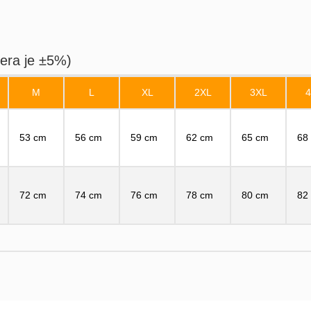
era je ±5%)
M
L
XL
2XL
3XL
53 cm
56 cm
59 cm
62 cm
65 cm
68
72 cm
74 cm
76 cm
78 cm
80 cm
82