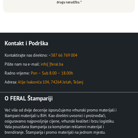
drugu narudžbu.”
Kontakt i Podrška
Kontaktirajte nas direktno:
+387 66 769 004
Pišite nam na e-mail:
info[ ]feral.ba
Radno vrijeme:
Pon – Sub 8.00 – 18.00h
Adresa:
Alije Isakovića 104, 74264 Jelah, Tešanj
O FERAL Štampariji
Već više od dvije decenije isporučujemo vrhunski promo materijali i
štampani materijali u BiH. Kao direktni uvoznici i proizvođači,
osiguravamo najpovoljnije cijene, vrhunski kvalitet i brzu logistiku.
Vaša pouzdana štamparija za kompletan reklamni materijal i
brendiranje. Štamparija i promo materijali na jednom mjestu.