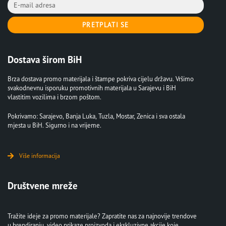
PRETPLATI SE
Dostava širom BiH
Brza dostava promo materijala i štampe pokriva cijelu državu. Vršimo
svakodnevnu isporuku promotivnih materijala u Sarajevu i BiH
vlastitim vozilima i brzom poštom.
Pokrivamo: Sarajevo, Banja Luka, Tuzla, Mostar, Zenica i sva ostala
mjesta u BiH. Sigurno i na vrijeme.
Više informacija
Društvene mreže
Tražite ideje za promo materijale? Zapratite nas za najnovije trendove
u brendiranju, video prikaze proizvoda i ekskluzivne akcije koje