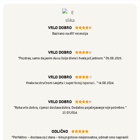
VRLO DOBRO





Bazirano na 497 recenzija
VRLO DOBRO





“Pozdrav, samo da javim da su šolje divne i hvala još jednom.” 05.08.2025.
VRLO DOBRO





Hvala na stručnom savjetu i super brzoj isporuci…” 14.08.2024.
VRLO DOBRO





“Roba vrlo dobra, cijena i dostava dobra. Dodatno pojašnjavanje nije potrebno.”
23.07.2024.
ODLIČNO





“Perfektno – dostava za 2 dana – bila je gotovo nevjerovatna, odmah smo napravili