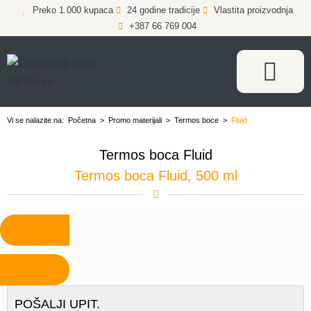
Preko 1.000 kupaca
24 godine tradicije
Vlastita proizvodnja
+387 66 769 004
Vi se nalazite na:
Početna
>
Promo materijali
>
Termos boce
>
Fluid
Termos boca Fluid
Termos boca Fluid, 500 ml
Pozovite
POŠALJI UPIT.