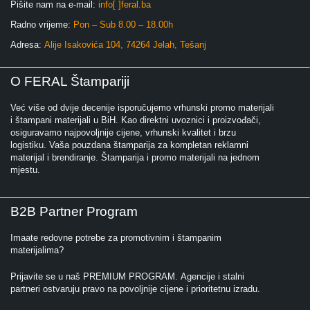
Pišite nam na e-mail:
info[ ]feral.ba
Radno vrijeme:
Pon – Sub 8.00 – 18.00h
Adresa:
Alije Isakovića 104, 74264 Jelah, Tešanj
O FERAL Štampariji
Već više od dvije decenije isporučujemo vrhunski promo materijali
i štampani materijali u BiH. Kao direktni uvoznici i proizvođači,
osiguravamo najpovoljnije cijene, vrhunski kvalitet i brzu
logistiku. Vaša pouzdana štamparija za kompletan reklamni
materijal i brendiranje. Štamparija i promo materijali na jednom
mjestu.
B2B Partner Program
Imaate redovne potrebe za promotivnim i štampanim
materijalima?
Prijavite se u naš PREMIUM PROGRAM. Agencije i stalni
partneri ostvaruju pravo na povoljnije cijene i prioritetnu izradu.