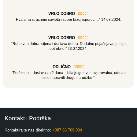
VRLO DOBRO





Hvala na stručnom savjetu i super brzoj isporuci…” 14.08.2024.
VRLO DOBRO





“Roba vrlo dobra, cijena i dostava dobra. Dodatno pojašnjavanje nije
potrebno.” 23.07.2024.
ODLIČNO





“Perfektno – dostava za 2 dana – bila je gotovo nevjerovatna, odmah
smo napravili drugu narudžbu.”
Kontakt i Podrška
Kontaktirajte nas direktno:
+387 66 769 004