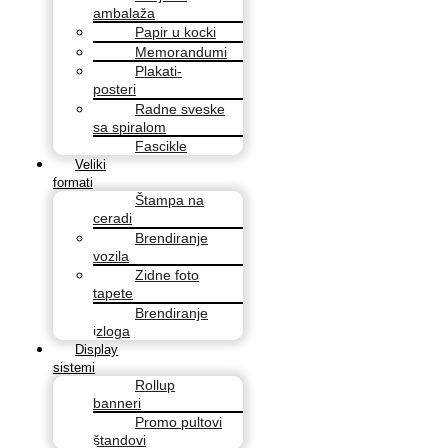
ambalaža
Papir u kocki
Memorandumi
Plakati-
posteri
Radne sveske
sa spiralom
Fascikle
Veliki
formati
Štampa na
ceradi
Brendiranje
vozila
Zidne foto
tapete
Brendiranje
izloga
Display
sistemi
Rollup
banneri
Promo pultovi
štandovi