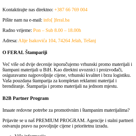
Kontaktirajte nas direktno:
+387 66 769 004
Pišite nam na e-mail:
info[ ]feral.ba
Radno vrijeme:
Pon – Sub 8.00 – 18.00h
Adresa:
Alije Isakovića 104, 74264 Jelah, Tešanj
O FERAL Štampariji
Već više od dvije decenije isporučujemo vrhunski promo materijali i
štampani materijali u BiH. Kao direktni uvoznici i proizvođači,
osiguravamo najpovoljnije cijene, vrhunski kvalitet i brzu logistiku.
Vaša pouzdana štamparija za kompletan reklamni materijal i
brendiranje. Štamparija i promo materijali na jednom mjestu.
B2B Partner Program
Imaate redovne potrebe za promotivnim i štampanim materijalima?
Prijavite se u naš PREMIUM PROGRAM. Agencije i stalni partneri
ostvaruju pravo na povoljnije cijene i prioritetnu izradu.