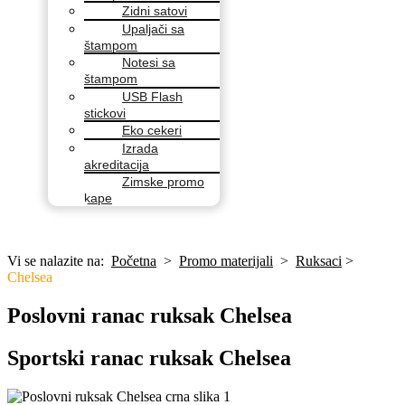
Zidni satovi
Upaljači sa
štampom
Notesi sa
štampom
USB Flash
stickovi
Eko cekeri
Izrada
akreditacija
Zimske promo
kape
Vi se nalazite na:
Početna
>
Promo materijali
>
Ruksaci
>
Chelsea
Poslovni ranac ruksak Chelsea
Sportski ranac ruksak Chelsea