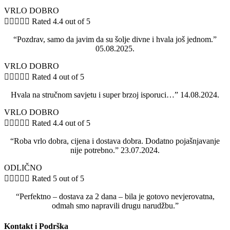
VRLO DOBRO





Rated 4.4 out of 5
“Pozdrav, samo da javim da su šolje divne i hvala još jednom.”
05.08.2025.
VRLO DOBRO





Rated 4 out of 5
Hvala na stručnom savjetu i super brzoj isporuci…” 14.08.2024.
VRLO DOBRO





Rated 4.4 out of 5
“Roba vrlo dobra, cijena i dostava dobra. Dodatno pojašnjavanje
nije potrebno.” 23.07.2024.
ODLIČNO





Rated 5 out of 5
“Perfektno – dostava za 2 dana – bila je gotovo nevjerovatna,
odmah smo napravili drugu narudžbu.”
Kontakt i Podrška