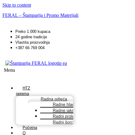
Skip to content
FERAL – Štamparija i Promo Materijali
Preko 1.000 kupaca
24 godine tradicije
Vlastita proizvodnja
+387 66 769 004
Menu
HTZ
oprema
Radna odjeća
Radne hlače
Radne jakne
Radni prsluci
Radni šorcevi
Početna
O