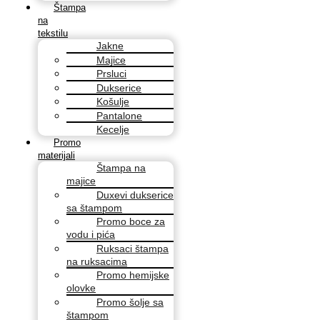
Štampa
na
tekstilu
Jakne
Majice
Prsluci
Dukserice
Košulje
Pantalone
Kecelje
Promo
materijali
Štampa na
majice
Duxevi dukserice
sa štampom
Promo boce za
vodu i pića
Ruksaci štampa
na ruksacima
Promo hemijske
olovke
Promo šolje sa
štampom