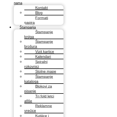
nama
Kontakt
Blog
Formati
papira
Štamparija
Štampanje
knjiga
Štampanje
brošura
Vizit kartice
Kalendari
Spiralni
rokovnici
Stolne mape
Štampanje
kataloga
Blokovi za
pisanje
Tri fold letci
afiše
Reklamne
vrećice
Kutijice i