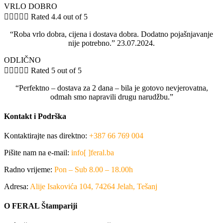
VRLO DOBRO





Rated 4.4 out of 5
“Roba vrlo dobra, cijena i dostava dobra. Dodatno pojašnjavanje
nije potrebno.” 23.07.2024.
ODLIČNO





Rated 5 out of 5
“Perfektno – dostava za 2 dana – bila je gotovo nevjerovatna,
odmah smo napravili drugu narudžbu.”
Kontakt i Podrška
Kontaktirajte nas direktno:
+387 66 769 004
Pišite nam na e-mail:
info[ ]feral.ba
Radno vrijeme:
Pon – Sub 8.00 – 18.00h
Adresa:
Alije Isakovića 104, 74264 Jelah, Tešanj
O FERAL Štampariji