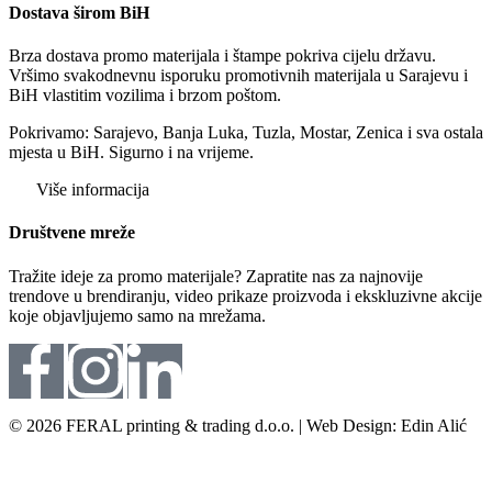
Dostava širom BiH
Brza dostava promo materijala i štampe pokriva cijelu državu.
Vršimo svakodnevnu isporuku promotivnih materijala u Sarajevu i
BiH vlastitim vozilima i brzom poštom.
Pokrivamo: Sarajevo, Banja Luka, Tuzla, Mostar, Zenica i sva ostala
mjesta u BiH. Sigurno i na vrijeme.
Više informacija
Društvene mreže
Tražite ideje za promo materijale? Zapratite nas za najnovije
trendove u brendiranju, video prikaze proizvoda i ekskluzivne akcije
koje objavljujemo samo na mrežama.
© 2026 FERAL printing & trading d.o.o. | Web Design: Edin Alić