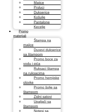
Majice
Prsluci
Dukserice
Košulje
Pantalone
Kecelje
Promo
materijali
Štampa na
majice
Duxevi dukserice
sa štampom
Promo boce za
vodu i pića
Ruksaci štampa
na ruksacima
Promo hemijske
olovke
Promo šolje sa
štampom
Zidni satovi
Upaljači sa
štampom
Notesi sa