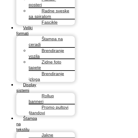
posteri
Radne sveske
sa spiralom
Fascikle
Veliki
formati
Štampa na
ceradi
Brendiranje
vozila
Zidne foto
tapete
Brendiranje
izloga
Display
sistemi
Rollup
banneri
Promo pultovi
štandovi
Štampa
na
tekstilu
Jakne