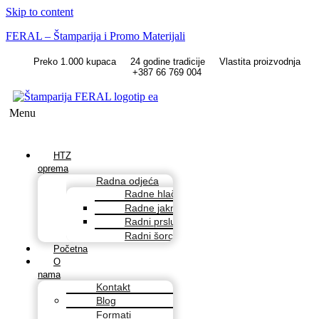
Skip to content
FERAL – Štamparija i Promo Materijali
Preko 1.000 kupaca
24 godine tradicije
Vlastita proizvodnja
+387 66 769 004
Menu
HTZ
oprema
Radna odjeća
Radne hlače
Radne jakne
Radni prsluci
Radni šorcevi
Početna
O
nama
Kontakt
Blog
Formati