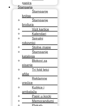
papira
Štamparija
Štampanje
knjiga
Štampanje
brošura
Vizit kartice
Kalendari
Spiralni
rokovnici
Stolne mape
Štampanje
kataloga
Blokovi za
pisanje
Tri fold letci
afiše
Reklamne
vrećice
Kutijice i
ambalaža
Papir u kocki
Memorandumi
Plakati-