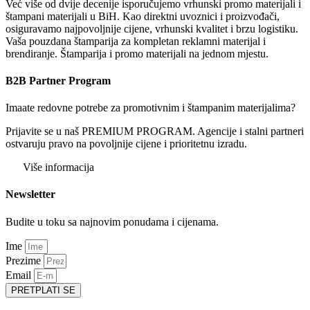
Već više od dvije decenije isporučujemo vrhunski promo materijali i
štampani materijali u BiH. Kao direktni uvoznici i proizvođači,
osiguravamo najpovoljnije cijene, vrhunski kvalitet i brzu logistiku.
Vaša pouzdana štamparija za kompletan reklamni materijal i
brendiranje. Štamparija i promo materijali na jednom mjestu.
B2B Partner Program
Imaate redovne potrebe za promotivnim i štampanim materijalima?
Prijavite se u naš PREMIUM PROGRAM. Agencije i stalni partneri
ostvaruju pravo na povoljnije cijene i prioritetnu izradu.
Više informacija
Newsletter
Budite u toku sa najnovim ponudama i cijenama.
Ime
Prezime
Email
PRETPLATI SE