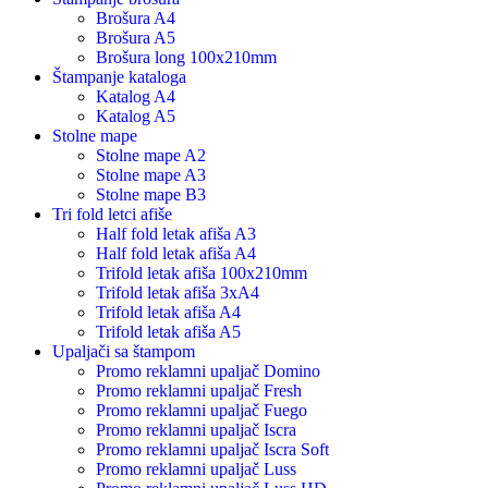
Brošura A4
Brošura A5
Brošura long 100x210mm
Štampanje kataloga
Katalog A4
Katalog A5
Stolne mape
Stolne mape A2
Stolne mape A3
Stolne mape B3
Tri fold letci afiše
Half fold letak afiša A3
Half fold letak afiša A4
Trifold letak afiša 100x210mm
Trifold letak afiša 3xA4
Trifold letak afiša A4
Trifold letak afiša A5
Upaljači sa štampom
Promo reklamni upaljač Domino
Promo reklamni upaljač Fresh
Promo reklamni upaljač Fuego
Promo reklamni upaljač Iscra
Promo reklamni upaljač Iscra Soft
Promo reklamni upaljač Luss