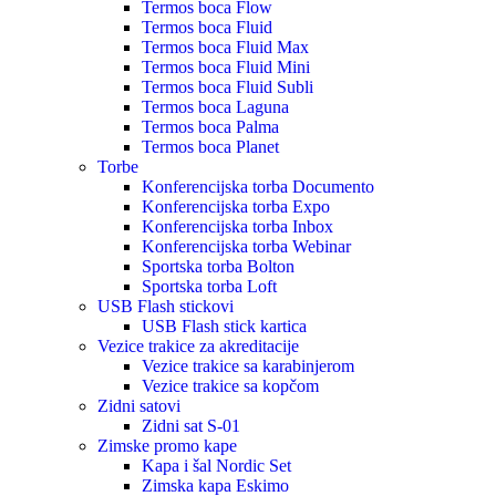
Termos boca Flow
Termos boca Fluid
Termos boca Fluid Max
Termos boca Fluid Mini
Termos boca Fluid Subli
Termos boca Laguna
Termos boca Palma
Termos boca Planet
Torbe
Konferencijska torba Documento
Konferencijska torba Expo
Konferencijska torba Inbox
Konferencijska torba Webinar
Sportska torba Bolton
Sportska torba Loft
USB Flash stickovi
USB Flash stick kartica
Vezice trakice za akreditacije
Vezice trakice sa karabinjerom
Vezice trakice sa kopčom
Zidni satovi
Zidni sat S-01
Zimske promo kape
Kapa i šal Nordic Set
Zimska kapa Eskimo