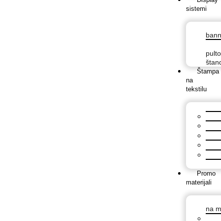
sistemi
bann
pulto
štan
Štampa
na
tekstilu
Promo
materijali
na m