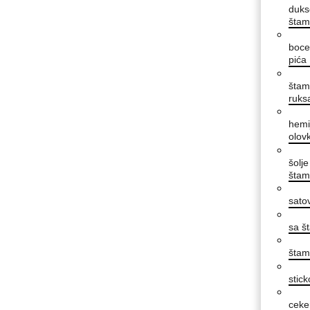
duks
šta
boce
pića
štam
ruks
hemi
olov
šolje
šta
satov
sa 
šta
stick
ceke