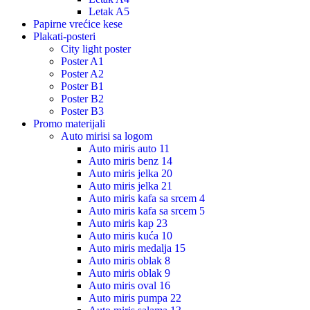
Letak A5
Papirne vrećice kese
Plakati-posteri
City light poster
Poster A1
Poster A2
Poster B1
Poster B2
Poster B3
Promo materijali
Auto mirisi sa logom
Auto miris auto 11
Auto miris benz 14
Auto miris jelka 20
Auto miris jelka 21
Auto miris kafa sa srcem 4
Auto miris kafa sa srcem 5
Auto miris kap 23
Auto miris kuća 10
Auto miris medalja 15
Auto miris oblak 8
Auto miris oblak 9
Auto miris oval 16
Auto miris pumpa 22