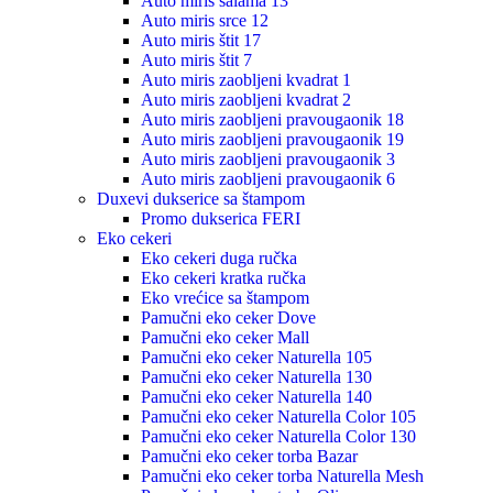
Auto miris salama 13
Auto miris srce 12
Auto miris štit 17
Auto miris štit 7
Auto miris zaobljeni kvadrat 1
Auto miris zaobljeni kvadrat 2
Auto miris zaobljeni pravougaonik 18
Auto miris zaobljeni pravougaonik 19
Auto miris zaobljeni pravougaonik 3
Auto miris zaobljeni pravougaonik 6
Duxevi dukserice sa štampom
Promo dukserica FERI
Eko cekeri
Eko cekeri duga ručka
Eko cekeri kratka ručka
Eko vrećice sa štampom
Pamučni eko ceker Dove
Pamučni eko ceker Mall
Pamučni eko ceker Naturella 105
Pamučni eko ceker Naturella 130
Pamučni eko ceker Naturella 140
Pamučni eko ceker Naturella Color 105
Pamučni eko ceker Naturella Color 130
Pamučni eko ceker torba Bazar
Pamučni eko ceker torba Naturella Mesh