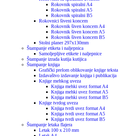
Rokovnik spiralni A4
Rokovnik spiralni A5
Rokovnik spiralni B5
Rokovnici šiveni koncem
Rokovnik šiven koncem A4
Rokovnik šiven koncem A5
Rokovnik šiven koncem B5
Stolni planer 297x130mm
Štampanje etiketa i naljepnica
Samoljepljive etikete i naljepnice
Štampanje izrada kutija kutijica
Štampanje knjiga
Grafički prelom oblikovanje knjige teksta
Izdavaštvo izdavanje knjiga i publikacija
Knjige mehkog uveza
Knjiga mehki uvez format A4
Knjiga mehki uvez format A5
Knjiga mehki uvez format B5
Knjige tvrdog uveza
Knjiga tvrdi uvez format A4
Knjiga tvrdi uvez format A5
Knjiga tvrdi uvez format B5
Štampanje letaka flajera
Letak 100 x 210 mm
Letak A4