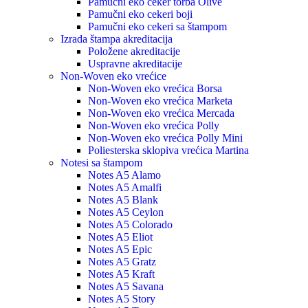
Pamučni eko ceker torba Olive
Pamučni eko cekeri boji
Pamučni eko cekeri sa štampom
Izrada štampa akreditacija
Položene akreditacije
Uspravne akreditacije
Non-Woven eko vrećice
Non-Woven eko vrećica Borsa
Non-Woven eko vrećica Marketa
Non-Woven eko vrećica Mercada
Non-Woven eko vrećica Polly
Non-Woven eko vrećica Polly Mini
Poliesterska sklopiva vrećica Martina
Notesi sa štampom
Notes A5 Alamo
Notes A5 Amalfi
Notes A5 Blank
Notes A5 Ceylon
Notes A5 Colorado
Notes A5 Eliot
Notes A5 Epic
Notes A5 Gratz
Notes A5 Kraft
Notes A5 Savana
Notes A5 Story