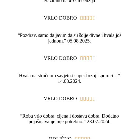
Bazirano na 497 recenzija
VRLO DOBRO





“Pozdrav, samo da javim da su šolje divne i hvala još
jednom.” 05.08.2025.
VRLO DOBRO





Hvala na stručnom savjetu i super brzoj isporuci…”
14.08.2024.
VRLO DOBRO





“Roba vrlo dobra, cijena i dostava dobra. Dodatno
pojašnjavanje nije potrebno.” 23.07.2024.
ODLIČNO