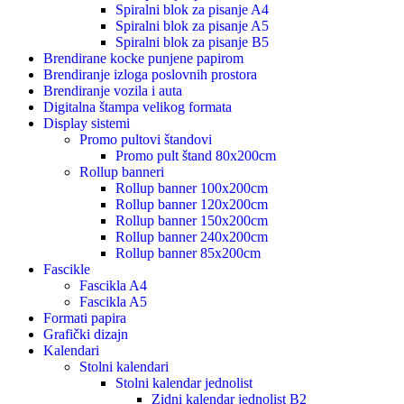
Spiralni blok za pisanje A4
Spiralni blok za pisanje A5
Spiralni blok za pisanje B5
Brendirane kocke punjene papirom
Brendiranje izloga poslovnih prostora
Brendiranje vozila i auta
Digitalna štampa velikog formata
Display sistemi
Promo pultovi štandovi
Promo pult štand 80x200cm
Rollup banneri
Rollup banner 100x200cm
Rollup banner 120x200cm
Rollup banner 150x200cm
Rollup banner 240x200cm
Rollup banner 85x200cm
Fascikle
Fascikla A4
Fascikla A5
Formati papira
Grafički dizajn
Kalendari
Stolni kalendari
Stolni kalendar jednolist
Zidni kalendar jednolist B2