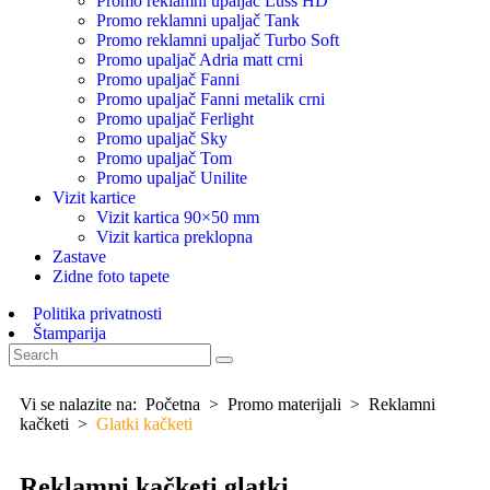
Promo reklamni upaljač Luss HD
Promo reklamni upaljač Tank
Promo reklamni upaljač Turbo Soft
Promo upaljač Adria matt crni
Promo upaljač Fanni
Promo upaljač Fanni metalik crni
Promo upaljač Ferlight
Promo upaljač Sky
Promo upaljač Tom
Promo upaljač Unilite
Vizit kartice
Vizit kartica 90×50 mm
Vizit kartica preklopna
Zastave
Zidne foto tapete
Politika privatnosti
Štamparija
Vi se nalazite na:
Početna
>
Promo materijali
>
Reklamni
kačketi
>
Glatki kačketi
Reklamni kačketi glatki