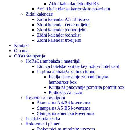
Zidni kalendar jednolist B3
Stolni kalendar sa kartonskim postoljem
Zidni kalendari
Zidni kalendar A3 13 listova
Zidni kalendar četverodijelni
Zidni kalendar jednodijelni
Zidni kalendar jednolist
Zidni kalendar trodijelni
Kontakt
O nama
Offset štamparija
HoReCa ambalaža i materijali
Etui za hotelske kartice key holder hotel card
Papirna ambalaža za brzu hranu
Kutija pakovanje za hamburgera
hamburger box
Kutija za pakovanje pomfrita pomfrit box
Podložak za pizzu
Koverte sa logotipom
Štampa na A4-B4 kovertama
Štampa na A5-B5 kovertama
Štampa na american kovertama
Letak izrada letaka
Rokovnici i planeri
Rokovnici sa spiralnim uvezom