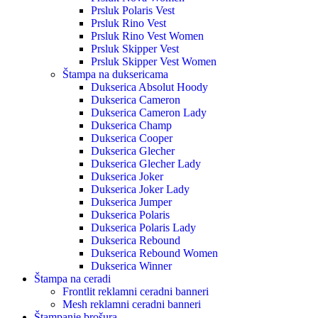
Prsluk Polaris Vest
Prsluk Rino Vest
Prsluk Rino Vest Women
Prsluk Skipper Vest
Prsluk Skipper Vest Women
Štampa na duksericama
Dukserica Absolut Hoody
Dukserica Cameron
Dukserica Cameron Lady
Dukserica Champ
Dukserica Cooper
Dukserica Glecher
Dukserica Glecher Lady
Dukserica Joker
Dukserica Joker Lady
Dukserica Jumper
Dukserica Polaris
Dukserica Polaris Lady
Dukserica Rebound
Dukserica Rebound Women
Dukserica Winner
Štampa na ceradi
Frontlit reklamni ceradni banneri
Mesh reklamni ceradni banneri
Štampanje brošura