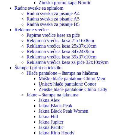
Zimska promo kapa Nordic
Radne sveske sa spiralom
Radna sveska za pisanje A4
Radna sveska za pisanje A5
Radna sveska za pisanje B5
Reklamne vrećice
Papirne vrećice kese za piće
Reklamna vrećica kesa 21x16x8cm
Reklamna vrećica kesa 25x37x10cm
Reklamna vrećica kesa 34x24x9cm
Reklamna vrećica kesa 39x37x10cm
Reklamna vrećica kesa za piće 32x10x9cm
Štampa i print na tekstilu
Hlače pantalone – štampa na hlačama
Muške hlače pantalone Chino Men
Unisex hlače pantalone Conor
Ženske hlače pantalone Chino Lady
Jakne – štampa na jaknama
Jakna Alex
Jakna Black Peak
Jakna Black Peak Women
Jakna Hill
Jakna Jupiter
Jakna Pacific
Jakna Rino Hoody