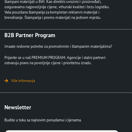
štampani materijali u BiH. Kao direktni uvoznici i proizvođači,
osiguravamo najpovoljnije cijene, vrhunski kvalitet i brzu logistiku.
Vaša pouzdana štamparija za kompletan reklamni materijal i
brendiranje. Štamparija i promo materijali na jednom mjestu.
B2B Partner Program
Imaate redovne potrebe za promotivnim i štampanim materijalima?
Prijavite se u naš PREMIUM PROGRAM. Agencije i stalni partneri
ostvaruju pravo na povoljnije cijene i prioritetnu izradu.
Više informacija
Newsletter
Budite u toku sa najnovim ponudama i cijenama.