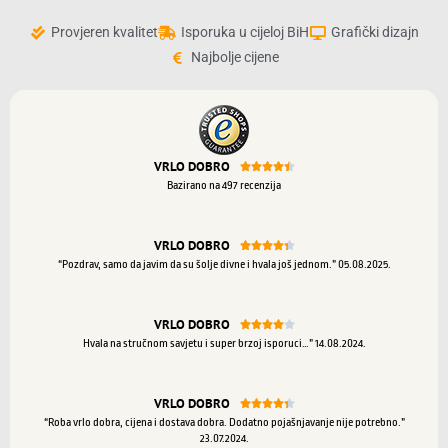
Provjeren kvalitet
Isporuka u cijeloj BiH
Grafički dizajn
Najbolje cijene
VRLO DOBRO





Bazirano na 497 recenzija
VRLO DOBRO





“Pozdrav, samo da javim da su šolje divne i hvala još jednom.” 05.08.2025.
VRLO DOBRO





Hvala na stručnom savjetu i super brzoj isporuci…” 14.08.2024.
VRLO DOBRO





“Roba vrlo dobra, cijena i dostava dobra. Dodatno pojašnjavanje nije potrebno.”
23.07.2024.