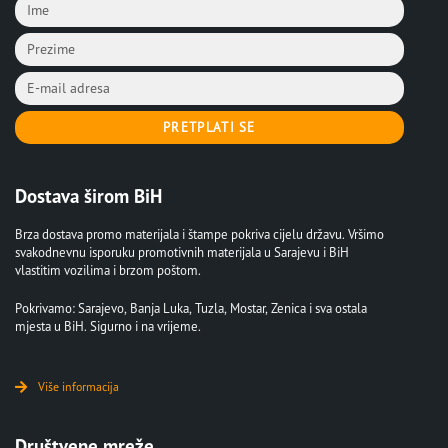
PRETPLATI SE
Dostava širom BiH
Brza dostava promo materijala i štampe pokriva cijelu državu. Vršimo
svakodnevnu isporuku promotivnih materijala u Sarajevu i BiH
vlastitim vozilima i brzom poštom.
Pokrivamo: Sarajevo, Banja Luka, Tuzla, Mostar, Zenica i sva ostala
mjesta u BiH. Sigurno i na vrijeme.
Više informacija
Društvene mreže