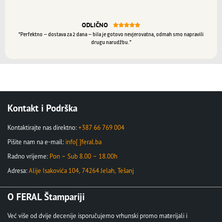
ODLIČNO





“Perfektno – dostava za 2 dana – bila je gotovo nevjerovatna, odmah smo napravili
drugu narudžbu.”
Kontakt i Podrška
Kontaktirajte nas direktno:
+387 66 769 004
Pišite nam na e-mail:
info[ ]feral.ba
Radno vrijeme:
Pon – Sub 8.00 – 18.00h
Adresa:
Alije Isakovića 104, 74264 Jelah, Tešanj
O FERAL Štampariji
Već više od dvije decenije isporučujemo vrhunski promo materijali i