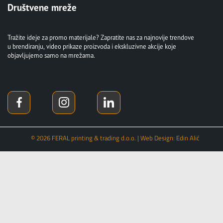
Društvene mreže
Tražite ideje za promo materijale? Zapratite nas za najnovije trendove
u brendiranju, video prikaze proizvoda i ekskluzivne akcije koje
objavljujemo samo na mrežama.
© 2026 FERAL printing & trading d.o.o. | Web Design: Edin Alić