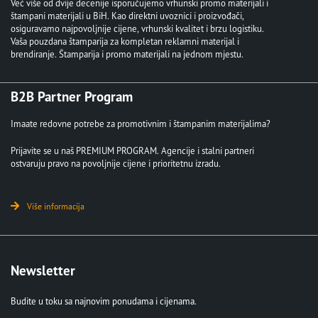
Već više od dvije decenije isporučujemo vrhunski promo materijali i
štampani materijali u BiH. Kao direktni uvoznici i proizvođači,
osiguravamo najpovoljnije cijene, vrhunski kvalitet i brzu logistiku.
Vaša pouzdana štamparija za kompletan reklamni materijal i
brendiranje. Štamparija i promo materijali na jednom mjestu.
B2B Partner Program
Imaate redovne potrebe za promotivnim i štampanim materijalima?
Prijavite se u naš PREMIUM PROGRAM. Agencije i stalni partneri
ostvaruju pravo na povoljnije cijene i prioritetnu izradu.
Više informacija
Newsletter
Budite u toku sa najnovim ponudama i cijenama.