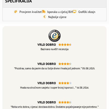
SPECIFIKACIJA
Provjeren kvalitet
Isporuka u cijeloj BiH
Grafički dizajn
Najbolje cijene
VRLO DOBRO





Bazirano na 497 recenzija
VRLO DOBRO





“Pozdrav, samo da javim da su šolje divne i hvala još jednom.” 05.08.2025.
VRLO DOBRO





Hvala na stručnom savjetu i super brzoj isporuci…” 14.08.2024.
VRLO DOBRO





“Roba vrlo dobra, cijena i dostava dobra. Dodatno pojašnjavanje nije potrebno.”