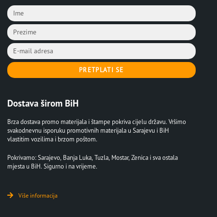
PRETPLATI SE
Dostava širom BiH
Brza dostava promo materijala i štampe pokriva cijelu državu. Vršimo
svakodnevnu isporuku promotivnih materijala u Sarajevu i BiH
vlastitim vozilima i brzom poštom.
Pokrivamo: Sarajevo, Banja Luka, Tuzla, Mostar, Zenica i sva ostala
mjesta u BiH. Sigurno i na vrijeme.
Više informacija