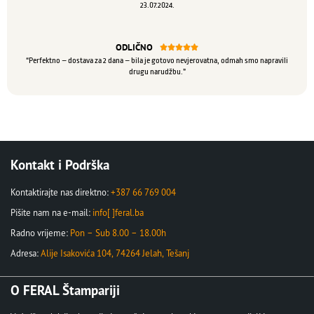
23.07.2024.
ODLIČNO





“Perfektno – dostava za 2 dana – bila je gotovo nevjerovatna, odmah smo napravili
drugu narudžbu.”
Kontakt i Podrška
Kontaktirajte nas direktno:
+387 66 769 004
Pišite nam na e-mail:
info[ ]feral.ba
Radno vrijeme:
Pon – Sub 8.00 – 18.00h
Adresa:
Alije Isakovića 104, 74264 Jelah, Tešanj
O FERAL Štampariji