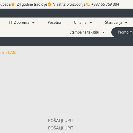
kupaca
24 godine tradicije
Vlastita proizvodnja
+387 66 769 004
HTZ oprema
Početna
O nama
Štamparija
Štampa na tekstilu
Promo mat
rmat A5
POŠALJI UPIT.
POŠALJI UPIT.