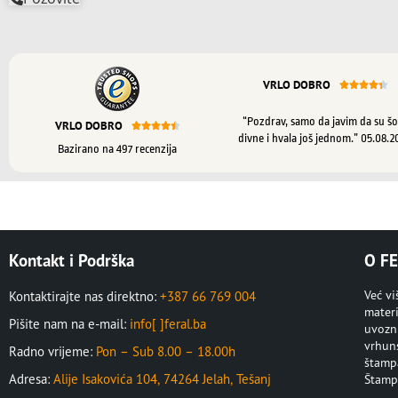
VRLO DOBRO





“Pozdrav, samo da javim da su šo
VRLO DOBRO





divne i hvala još jednom.” 05.08.2
Bazirano na 497 recenzija
Kontakt i Podrška
O FE
Već v
Kontaktirajte nas direktno:
+387 66 769 004
materi
Pišite nam na e-mail:
info[ ]feral.ba
uvozni
vrhuns
Radno vrijeme:
Pon – Sub 8.00 – 18.00h
štampa
Adresa:
Alije Isakovića 104, 74264 Jelah, Tešanj
Štampa