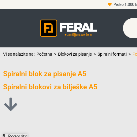
Preko 1.000 
Vi se nalazite na:
Početna
>
Blokovi za pisanje
>
Spiralni formati
>
Fo
Spiralni blok za pisanje A5
Spiralni blokovi za bilješke A5
Pozovite