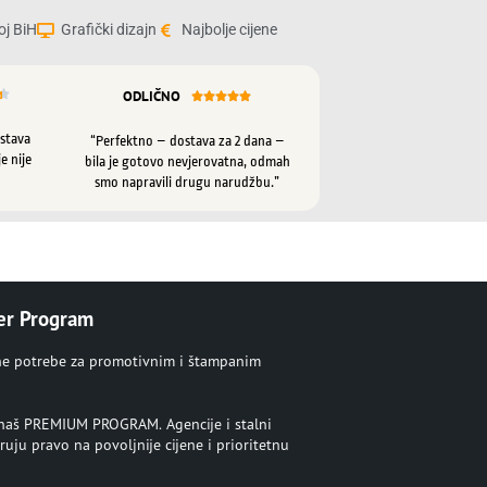
oj BiH
Grafički dizajn
Najbolje cijene
ODLIČNO






ostava
“Perfektno – dostava za 2 dana –
e nije
bila je gotovo nevjerovatna, odmah
smo napravili drugu narudžbu.”
er Program
ne potrebe za promotivnim i štampanim
u naš PREMIUM PROGRAM. Agencije i stalni
ruju pravo na povoljnije cijene i prioritetnu