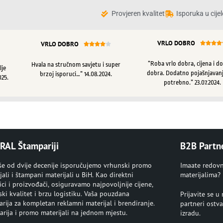
Provjeren kvalitet
Isporuka u cijel
VRLO DOBRO
VRLO DOBRO









“Roba vrlo dobra, cijena i d
Hvala na stručnom savjetu i super
lje
dobra. Dodatno pojašnjavanj
brzoj isporuci…” 14.08.2024.
025.
potrebno.” 23.07.2024.
RAL Štampariji
B2B Partn
iše od dvije decenije isporučujemo vrhunski promo
Imaate redov
jali i štampani materijali u BiH. Kao direktni
materijalima?
ci i proizvođači, osiguravamo najpovoljnije cijene,
ki kvalitet i brzu logistiku. Vaša pouzdana
Prijavite se 
rija za kompletan reklamni materijal i brendiranje.
partneri ostva
rija i promo materijali na jednom mjestu.
izradu.