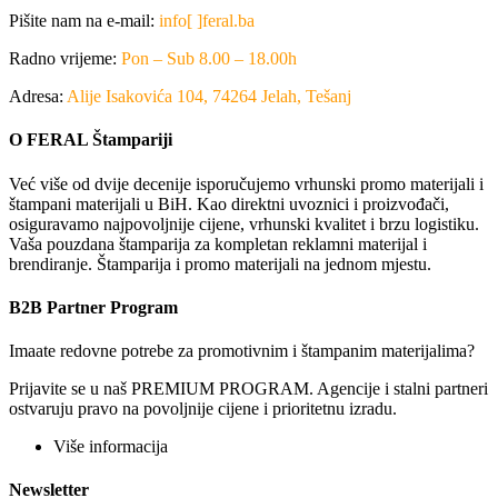
Pišite nam na e-mail:
info[ ]feral.ba
Radno vrijeme:
Pon – Sub 8.00 – 18.00h
Adresa:
Alije Isakovića 104, 74264 Jelah, Tešanj
O FERAL Štampariji
Već više od dvije decenije isporučujemo vrhunski promo materijali i
štampani materijali u BiH. Kao direktni uvoznici i proizvođači,
osiguravamo najpovoljnije cijene, vrhunski kvalitet i brzu logistiku.
Vaša pouzdana štamparija za kompletan reklamni materijal i
brendiranje. Štamparija i promo materijali na jednom mjestu.
B2B Partner Program
Imaate redovne potrebe za promotivnim i štampanim materijalima?
Prijavite se u naš PREMIUM PROGRAM. Agencije i stalni partneri
ostvaruju pravo na povoljnije cijene i prioritetnu izradu.
Više informacija
Newsletter