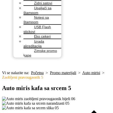
Zidni satovi
Upaljači sa
štampom
Notesi sa
štampom
USB Flash
stickovi
Eko cekeri
Izrada
akreditacija
Zimske promo
kape
Vi se nalazite na:
Početna
>
Promo materijali
>
Auto mirisi
>
Zaobljeni pravougaonik 5
Auto miris kafa sa srcem 5