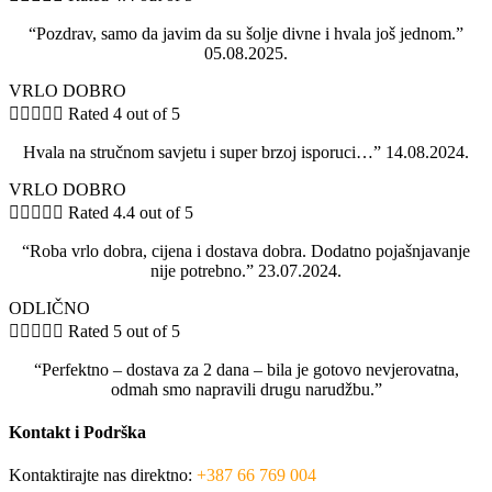
“Pozdrav, samo da javim da su šolje divne i hvala još jednom.”
05.08.2025.
VRLO DOBRO





Rated 4 out of 5
Hvala na stručnom savjetu i super brzoj isporuci…” 14.08.2024.
VRLO DOBRO





Rated 4.4 out of 5
“Roba vrlo dobra, cijena i dostava dobra. Dodatno pojašnjavanje
nije potrebno.” 23.07.2024.
ODLIČNO





Rated 5 out of 5
“Perfektno – dostava za 2 dana – bila je gotovo nevjerovatna,
odmah smo napravili drugu narudžbu.”
Kontakt i Podrška
Kontaktirajte nas direktno:
+387 66 769 004