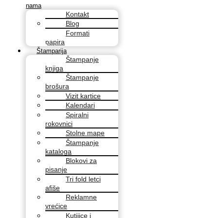
nama
Kontakt
Blog
Formati
papira
Štamparija
Štampanje
knjiga
Štampanje
brošura
Vizit kartice
Kalendari
Spiralni
rokovnici
Stolne mape
Štampanje
kataloga
Blokovi za
pisanje
Tri fold letci
afiše
Reklamne
vrećice
Kutijice i