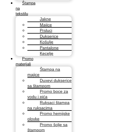
Štampa
na
tekstilu
Jakne
Majice
Prsluci
Dukserice
Košulje
Pantalone
Kecelje
Promo
materijali
Štampa na
majice
Duxevi dukserice
sa štampom
Promo boce za
vodu i pića
Ruksaci štampa
na ruksacima
Promo hemijske
olovke
Promo šolje sa
štampom