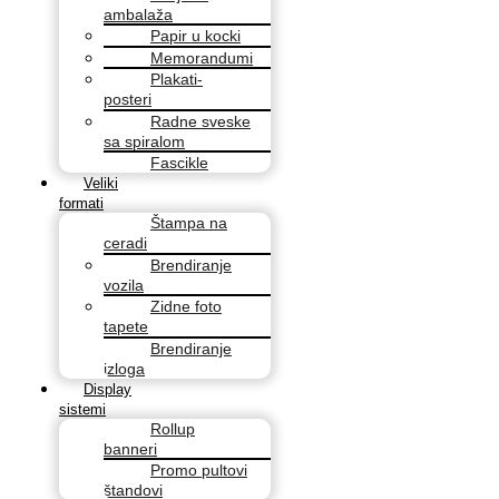
ambalaža
Papir u kocki
Memorandumi
Plakati-
posteri
Radne sveske
sa spiralom
Fascikle
Veliki
formati
Štampa na
ceradi
Brendiranje
vozila
Zidne foto
tapete
Brendiranje
izloga
Display
sistemi
Rollup
banneri
Promo pultovi
štandovi