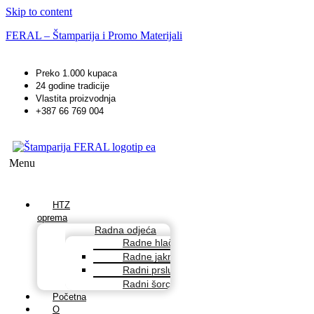
Skip to content
FERAL – Štamparija i Promo Materijali
Preko 1.000 kupaca
24 godine tradicije
Vlastita proizvodnja
+387 66 769 004
Menu
HTZ
oprema
Radna odjeća
Radne hlače
Radne jakne
Radni prsluci
Radni šorcevi
Početna
O