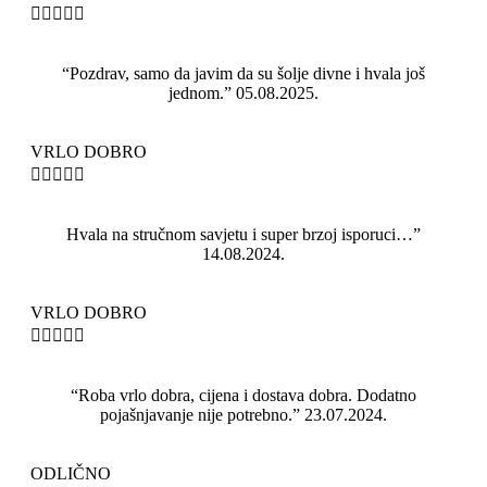





“Pozdrav, samo da javim da su šolje divne i hvala još
jednom.” 05.08.2025.
VRLO DOBRO





Hvala na stručnom savjetu i super brzoj isporuci…”
14.08.2024.
VRLO DOBRO





“Roba vrlo dobra, cijena i dostava dobra. Dodatno
pojašnjavanje nije potrebno.” 23.07.2024.
ODLIČNO