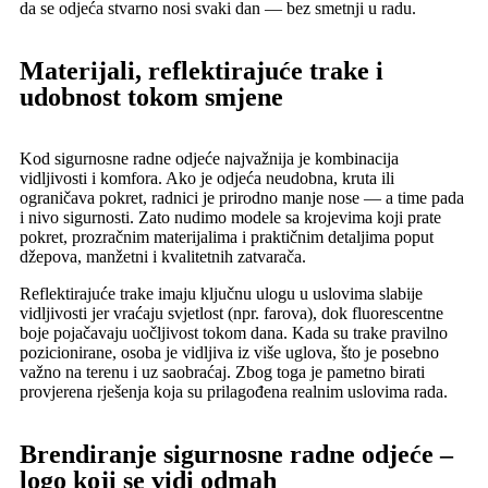
da se odjeća stvarno nosi svaki dan — bez smetnji u radu.
Materijali, reflektirajuće trake i
udobnost tokom smjene
Kod sigurnosne radne odjeće najvažnija je kombinacija
vidljivosti i komfora. Ako je odjeća neudobna, kruta ili
ograničava pokret, radnici je prirodno manje nose — a time pada
i nivo sigurnosti. Zato nudimo modele sa krojevima koji prate
pokret, prozračnim materijalima i praktičnim detaljima poput
džepova, manžetni i kvalitetnih zatvarača.
Reflektirajuće trake imaju ključnu ulogu u uslovima slabije
vidljivosti jer vraćaju svjetlost (npr. farova), dok fluorescentne
boje pojačavaju uočljivost tokom dana. Kada su trake pravilno
pozicionirane, osoba je vidljiva iz više uglova, što je posebno
važno na terenu i uz saobraćaj. Zbog toga je pametno birati
provjerena rješenja koja su prilagođena realnim uslovima rada.
Brendiranje sigurnosne radne odjeće –
logo koji se vidi odmah