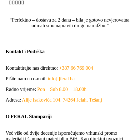





“Perfektno – dostava za 2 dana – bila je gotovo nevjerovatna,
odmah smo napravili drugu narudžbu.”
Kontakt i Podrška
Kontaktirajte nas direktno:
+387 66 769 004
Pišite nam na e-mail:
info[ ]feral.ba
Radno vrijeme:
Pon – Sub 8.00 – 18.00h
Adresa:
Alije Isakovića 104, 74264 Jelah, Tešanj
O FERAL Štampariji
Već više od dvije decenije isporučujemo vrhunski promo
materijali i štampani materijali u BiH. Kao direktni uvoznici i