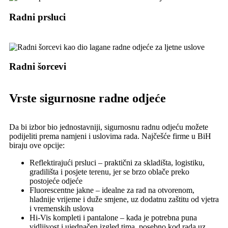
Radni prsluci
Radni šorcevi
Vrste sigurnosne radne odjeće
Da bi izbor bio jednostavniji, sigurnosnu radnu odjeću možete
podijeliti prema namjeni i uslovima rada. Najčešće firme u BiH
biraju ove opcije:
Reflektirajući prsluci – praktični za skladišta, logistiku,
gradilišta i posjete terenu, jer se brzo oblače preko
postojeće odjeće
Fluorescentne jakne – idealne za rad na otvorenom,
hladnije vrijeme i duže smjene, uz dodatnu zaštitu od vjetra
i vremenskih uslova
Hi-Vis kompleti i pantalone – kada je potrebna puna
vidljivost i ujednačen izgled tima, posebno kod rada uz