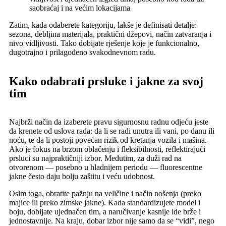
saobraćaj i na većim lokacijama
Zatim, kada odaberete kategoriju, lakše je definisati detalje:
sezona, debljina materijala, praktični džepovi, način zatvaranja i
nivo vidljivosti. Tako dobijate rješenje koje je funkcionalno,
dugotrajno i prilagođeno svakodnevnom radu.
Kako odabrati prsluke i jakne za svoj
tim
Najbrži način da izaberete pravu sigurnosnu radnu odjeću jeste
da krenete od uslova rada: da li se radi unutra ili vani, po danu ili
noću, te da li postoji povećan rizik od kretanja vozila i mašina.
Ako je fokus na brzom oblačenju i fleksibilnosti, reflektirajući
prsluci su najpraktičniji izbor. Međutim, za duži rad na
otvorenom — posebno u hladnijem periodu — fluorescentne
jakne često daju bolju zaštitu i veću udobnost.
Osim toga, obratite pažnju na veličine i način nošenja (preko
majice ili preko zimske jakne). Kada standardizujete model i
boju, dobijate ujednačen tim, a naručivanje kasnije ide brže i
jednostavnije. Na kraju, dobar izbor nije samo da se “vidi”, nego