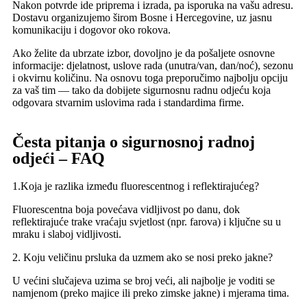
Nakon potvrde ide priprema i izrada, pa isporuka na vašu adresu.
Dostavu organizujemo širom Bosne i Hercegovine, uz jasnu
komunikaciju i dogovor oko rokova.
Ako želite da ubrzate izbor, dovoljno je da pošaljete osnovne
informacije: djelatnost, uslove rada (unutra/van, dan/noć), sezonu
i okvirnu količinu. Na osnovu toga preporučimo najbolju opciju
za vaš tim — tako da dobijete sigurnosnu radnu odjeću koja
odgovara stvarnim uslovima rada i standardima firme.
Česta pitanja o sigurnosnoj radnoj
odjeći – FAQ
1.Koja je razlika između fluorescentnog i reflektirajućeg?
Fluorescentna boja povećava vidljivost po danu, dok
reflektirajuće trake vraćaju svjetlost (npr. farova) i ključne su u
mraku i slaboj vidljivosti.
2. Koju veličinu prsluka da uzmem ako se nosi preko jakne?
U većini slučajeva uzima se broj veći, ali najbolje je voditi se
namjenom (preko majice ili preko zimske jakne) i mjerama tima.