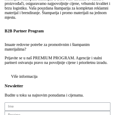
proizvođači, osiguravamo najpovoljnije cijene, vrhunski kvalitet i
brzu logistiku. Vaša pouzdana štamparija za kompletan reklamni
materijal i brendiranje. Štamparija i promo materijali na jednom
mjestu.
B2B Partner Program
Imaate redovne potrebe za promotivnim i štampanim
materijalima?
Prijavite se u naš PREMIUM PROGRAM. Agencije i stalni
partneri ostvaruju pravo na povoljnije cijene i prioritetnu izradu.
Više informacija
Newsletter
Budite u toku sa najnovim ponudama i cijenama.