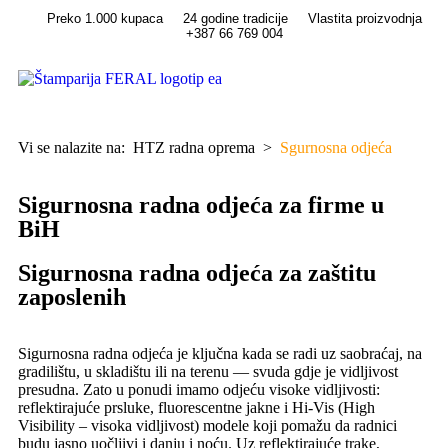
Preko 1.000 kupaca
24 godine tradicije
Vlastita proizvodnja
+387 66 769 004
Vi se nalazite na:
HTZ radna oprema
>
Sgurnosna odjeća
Sigurnosna radna odjeća za firme u
BiH
Sigurnosna radna odjeća za zaštitu
zaposlenih
Sigurnosna radna odjeća je ključna kada se radi uz saobraćaj, na
gradilištu, u skladištu ili na terenu — svuda gdje je vidljivost
presudna. Zato u ponudi imamo odjeću visoke vidljivosti:
reflektirajuće prsluke, fluorescentne jakne i Hi-Vis (High
Visibility – visoka vidljivost) modele koji pomažu da radnici
budu jasno uočljivi i danju i noću. Uz reflektirajuće trake,