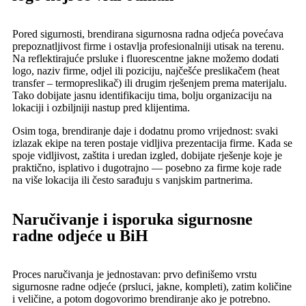
Pored sigurnosti, brendirana sigurnosna radna odjeća povećava
prepoznatljivost firme i ostavlja profesionalniji utisak na terenu.
Na reflektirajuće prsluke i fluorescentne jakne možemo dodati
logo, naziv firme, odjel ili poziciju, najčešće preslikačem (heat
transfer – termopreslikač) ili drugim rješenjem prema materijalu.
Tako dobijate jasnu identifikaciju tima, bolju organizaciju na
lokaciji i ozbiljniji nastup pred klijentima.
Osim toga, brendiranje daje i dodatnu promo vrijednost: svaki
izlazak ekipe na teren postaje vidljiva prezentacija firme. Kada se
spoje vidljivost, zaštita i uredan izgled, dobijate rješenje koje je
praktično, isplativo i dugotrajno — posebno za firme koje rade
na više lokacija ili često sarađuju s vanjskim partnerima.
Naručivanje i isporuka sigurnosne
radne odjeće u BiH
Proces naručivanja je jednostavan: prvo definišemo vrstu
sigurnosne radne odjeće (prsluci, jakne, kompleti), zatim količine
i veličine, a potom dogovorimo brendiranje ako je potrebno.