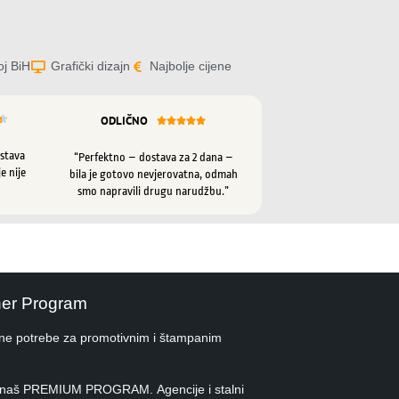
oj BiH
Grafički dizajn
Najbolje cijene
ODLIČNO






ostava
“Perfektno – dostava za 2 dana –
e nije
bila je gotovo nevjerovatna, odmah
smo napravili drugu narudžbu.”
ner Program
ne potrebe za promotivnim i štampanim
 u naš PREMIUM PROGRAM. Agencije i stalni