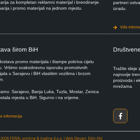
rija za kompletan reklamni materijal i brendiranje.
partneri ostva
arija i promo materijali na jednom mjestu.
izradu.
Više inform
ava širom BiH
Društven
dostava promo materijala i štampe pokriva cijelu
u. Vršimo svakodnevnu isporuku promotivnih
Tražite ideje
jala u Sarajevu i BiH vlastitim vozilima i brzom
najnovije tre
m.
proizvoda i e
mrežama.
vamo: Sarajevo, Banja Luka, Tuzla, Mostar, Zenica
ostala mjesta u BiH. Sigurno i na vrijeme.
še informacija
 2026 FERAL printing & trading d.o.o. | Web Design: Edin Alić