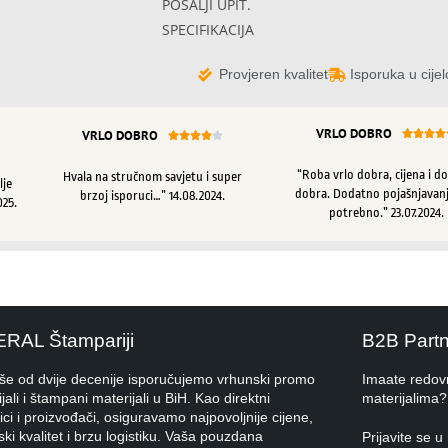
POŠALJI UPIT.
SPECIFIKACIJA
Provjeren kvalitet
Isporuka u cijel
VRLO DOBRO
VRLO DOBRO









“Roba vrlo dobra, cijena i d
Hvala na stručnom savjetu i super
lje
dobra. Dodatno pojašnjavanj
brzoj isporuci…” 14.08.2024.
025.
potrebno.” 23.07.2024.
ERAL Štampariji
B2B Part
iše od dvije decenije isporučujemo vrhunski promo
Imaate redov
jali i štampani materijali u BiH. Kao direktni
materijalima?
ci i proizvođači, osiguravamo najpovoljnije cijene,
ki kvalitet i brzu logistiku. Vaša pouzdana
Prijavite se