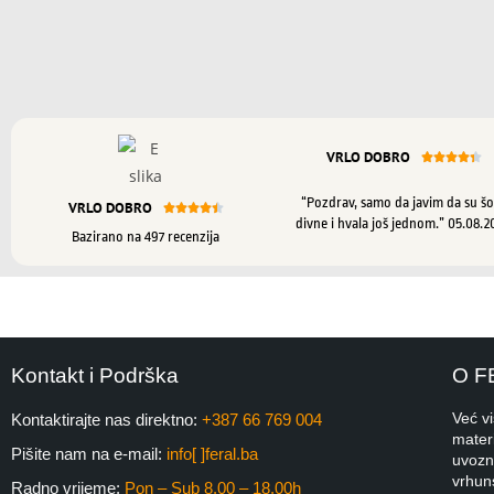
VRLO DOBRO





“Pozdrav, samo da javim da su šo
VRLO DOBRO





divne i hvala još jednom.” 05.08.2
Bazirano na 497 recenzija
Kontakt i Podrška
O F
Već v
Kontaktirajte nas direktno:
+387 66 769 004
materi
Pišite nam na e-mail:
info[ ]feral.ba
uvozni
vrhuns
Radno vrijeme:
Pon – Sub 8.00 – 18.00h