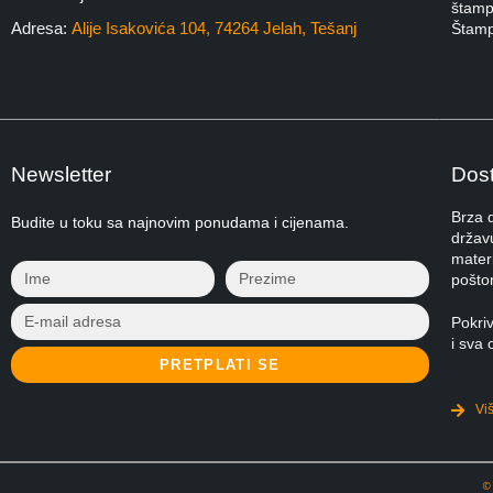
štampa
Adresa:
Alije Isakovića 104, 74264 Jelah, Tešanj
Štamp
Newsletter
Dost
Brza 
Budite u toku sa najnovim ponudama i cijenama.
držav
materi
pošto
Pokri
i sva 
PRETPLATI SE
Vi
©