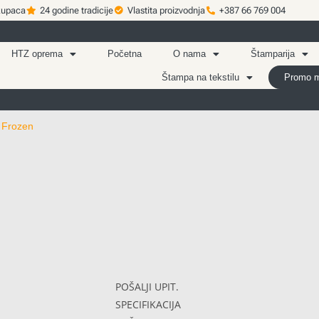
kupaca
24 godine tradicije
Vlastita proizvodnja
+387 66 769 004
HTZ oprema
Početna
O nama
Štamparija
Štampa na tekstilu
Promo ma
>
Frozen
POŠALJI UPIT.
SPECIFIKACIJA