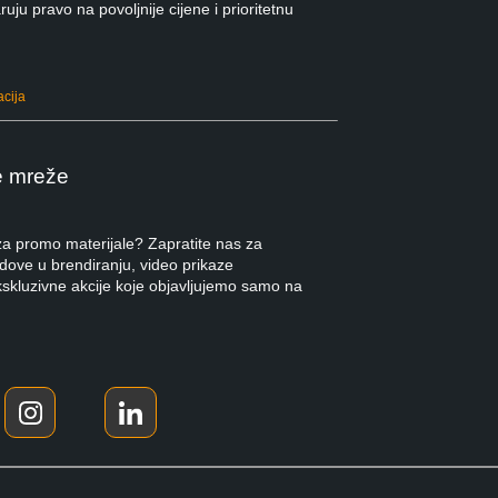
ruju pravo na povoljnije cijene i prioritetnu
acija
e mreže
 za promo materijale? Zapratite nas za
ndove u brendiranju, video prikaze
kskluzivne akcije koje objavljujemo samo na