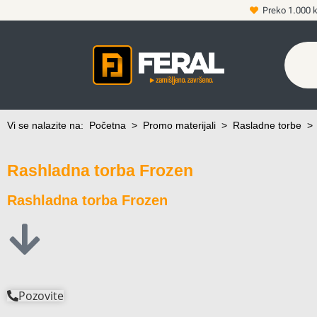
Preko 1.000 
Vi se nalazite na:
Početna
>
Promo materijali
>
Rasladne torbe
Rashladna torba Frozen
Rashladna torba Frozen
Pozovite