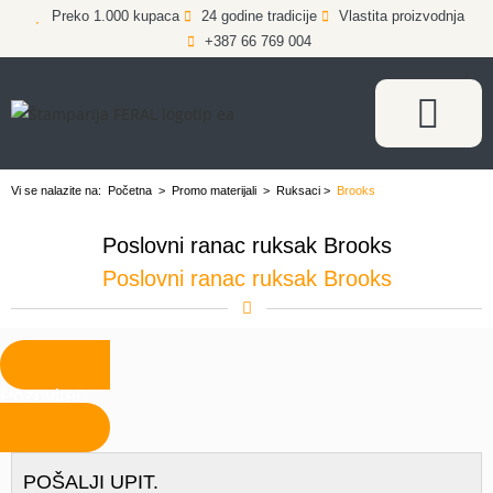
Preko 1.000 kupaca
24 godine tradicije
Vlastita proizvodnja
+387 66 769 004
Vi se nalazite na:
Početna
>
Promo materijali
>
Ruksaci
>
Brooks
Poslovni ranac ruksak Brooks
Poslovni ranac ruksak Brooks
Pozovite
POŠALJI UPIT.