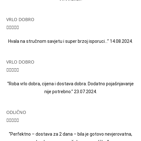
VRLO DOBRO





Hvala na stručnom savjetu i super brzoj isporuci…” 14.08.2024.
VRLO DOBRO





“Roba vrlo dobra, cijena i dostava dobra. Dodatno pojašnjavanje
nije potrebno.” 23.07.2024.
ODLIČNO





“Perfektno – dostava za 2 dana – bila je gotovo nevjerovatna,