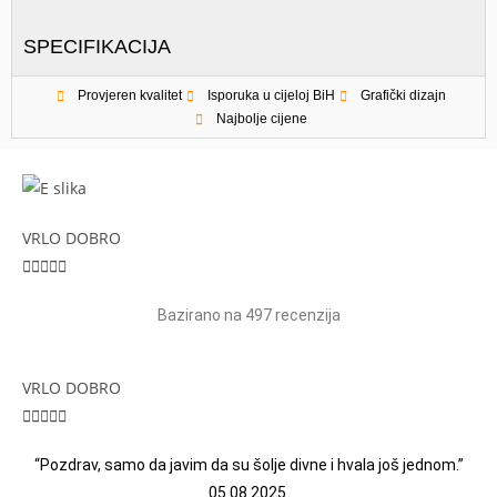
SPECIFIKACIJA
Provjeren kvalitet
Isporuka u cijeloj BiH
Grafički dizajn
Najbolje cijene
VRLO DOBRO





Bazirano na 497 recenzija
VRLO DOBRO





“Pozdrav, samo da javim da su šolje divne i hvala još jednom.”
05.08.2025.