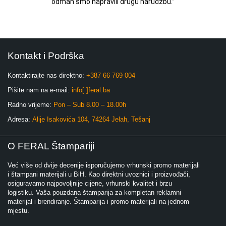
odmah smo napravili drugu narudžbu.”
Kontakt i Podrška
Kontaktirajte nas direktno:
+387 66 769 004
Pišite nam na e-mail:
info[ ]feral.ba
Radno vrijeme:
Pon – Sub 8.00 – 18.00h
Adresa:
Alije Isakovića 104, 74264 Jelah, Tešanj
O FERAL Štampariji
Već više od dvije decenije isporučujemo vrhunski promo materijali
i štampani materijali u BiH. Kao direktni uvoznici i proizvođači,
osiguravamo najpovoljnije cijene, vrhunski kvalitet i brzu
logistiku. Vaša pouzdana štamparija za kompletan reklamni
materijal i brendiranje. Štamparija i promo materijali na jednom
mjestu.