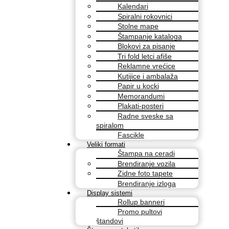
Kalendari
Spiralni rokovnici
Stolne mape
Štampanje kataloga
Blokovi za pisanje
Tri fold letci afiše
Reklamne vrećice
Kutijice i ambalaža
Papir u kocki
Memorandumi
Plakati-posteri
Radne sveske sa
spiralom
Fascikle
Veliki formati
Štampa na ceradi
Brendiranje vozila
Zidne foto tapete
Brendiranje izloga
Display sistemi
Rollup banneri
Promo pultovi
štandovi