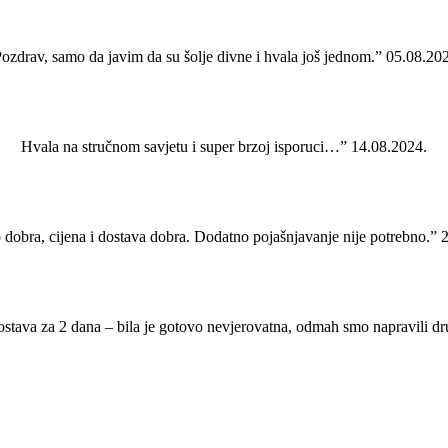
ozdrav, samo da javim da su šolje divne i hvala još jednom.” 05.08.20
Hvala na stručnom savjetu i super brzoj isporuci…” 14.08.2024.
 dobra, cijena i dostava dobra. Dodatno pojašnjavanje nije potrebno.” 
ostava za 2 dana – bila je gotovo nevjerovatna, odmah smo napravili d