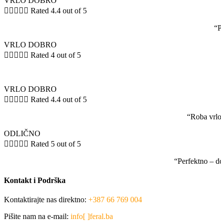
VRLO DOBRO





Rated 4.4 out of 5
“P
VRLO DOBRO





Rated 4 out of 5
VRLO DOBRO





Rated 4.4 out of 5
“Roba vrlo
ODLIČNO





Rated 5 out of 5
“Perfektno – d
Kontakt i Podrška
Kontaktirajte nas direktno:
+387 66 769 004
Pišite nam na e-mail:
info[ ]feral.ba