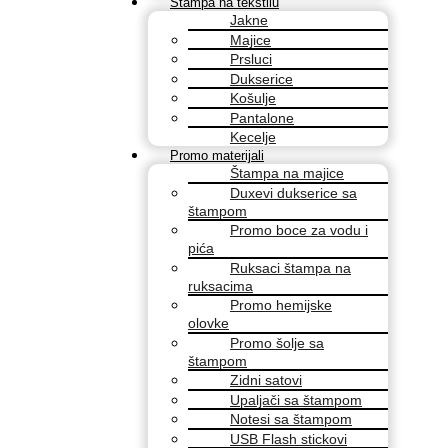
Štampa na tekstilu
Jakne
Majice
Prsluci
Dukserice
Košulje
Pantalone
Kecelje
Promo materijali
Štampa na majice
Duxevi dukserice sa
štampom
Promo boce za vodu i
pića
Ruksaci štampa na
ruksacima
Promo hemijske
olovke
Promo šolje sa
štampom
Zidni satovi
Upaljači sa štampom
Notesi sa štampom
USB Flash stickovi