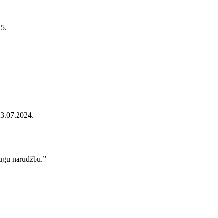
25.
23.07.2024.
rugu narudžbu.”