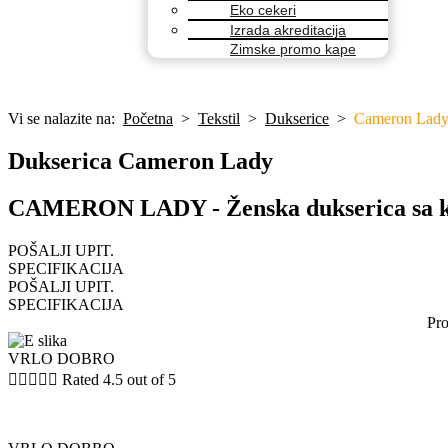
Eko cekeri
Izrada akreditacija
Zimske promo kape
Vi se nalazite na:
Početna
>
Tekstil
>
Dukserice
>
Cameron Lad
Dukserica Cameron Lady
CAMERON LADY - Ženska dukserica sa k
POŠALJI UPIT.
SPECIFIKACIJA
POŠALJI UPIT.
SPECIFIKACIJA
Pro
VRLO DOBRO





Rated 4.5 out of 5