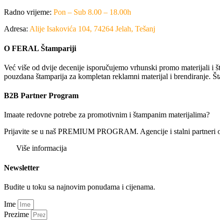
Radno vrijeme:
Pon – Sub 8.00 – 18.00h
Adresa:
Alije Isakovića 104, 74264 Jelah, Tešanj
O FERAL Štampariji
Već više od dvije decenije isporučujemo vrhunski promo materijali i št
pouzdana štamparija za kompletan reklamni materijal i brendiranje. Št
B2B Partner Program
Imaate redovne potrebe za promotivnim i štampanim materijalima?
Prijavite se u naš PREMIUM PROGRAM. Agencije i stalni partneri ostv
Više informacija
Newsletter
Budite u toku sa najnovim ponudama i cijenama.
Ime
Prezime