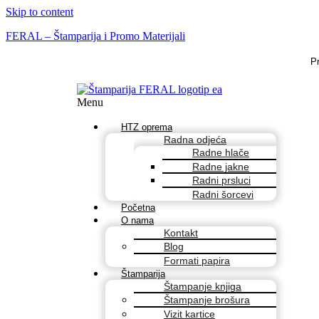
Skip to content
FERAL – Štamparija i Promo Materijali
P
Menu
HTZ oprema
Radna odjeća
Radne hlače
Radne jakne
Radni prsluci
Radni šorcevi
Početna
O nama
Kontakt
Blog
Formati papira
Štamparija
Štampanje knjiga
Štampanje brošura
Vizit kartice