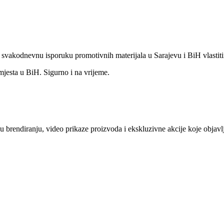
o svakodnevnu isporuku promotivnih materijala u Sarajevu i BiH vlastit
mjesta u BiH. Sigurno i na vrijeme.
e u brendiranju, video prikaze proizvoda i ekskluzivne akcije koje obj