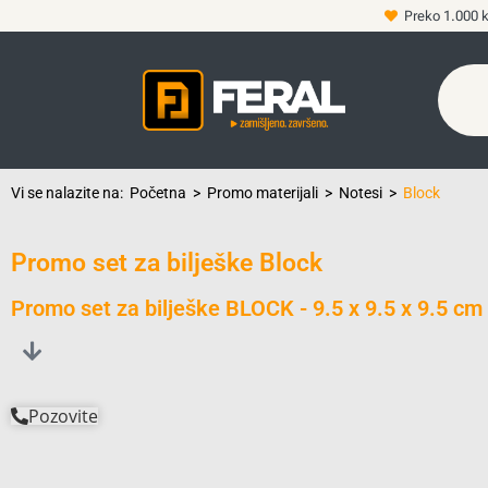
Preko 1.000 
Vi se nalazite na:
Početna
>
Promo materijali
>
Notesi
>
Block
Promo set za bilješke Block
Promo set za bilješke BLOCK - 9.5 x 9.5 x 9.5 cm
Pozovite