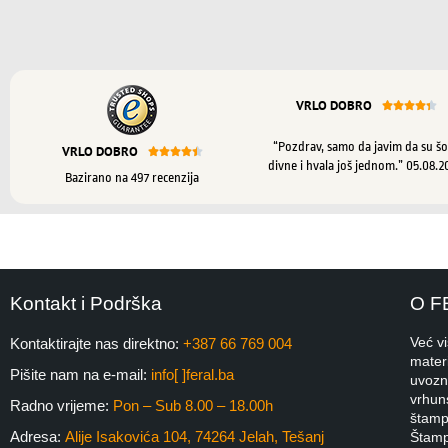
VRLO DOBRO





“Pozdrav, samo da javim da su šo
VRLO DOBRO





divne i hvala još jednom.” 05.08.2
Bazirano na 497 recenzija
Kontakt i Podrška
O F
Već v
Kontaktirajte nas direktno:
+387 66 769 004
materi
Pišite nam na e-mail:
info[ ]feral.ba
uvozni
vrhuns
Radno vrijeme:
Pon – Sub 8.00 – 18.00h
štampa
Adresa:
Alije Isakovića 104, 74264 Jelah, Tešanj
Štamp