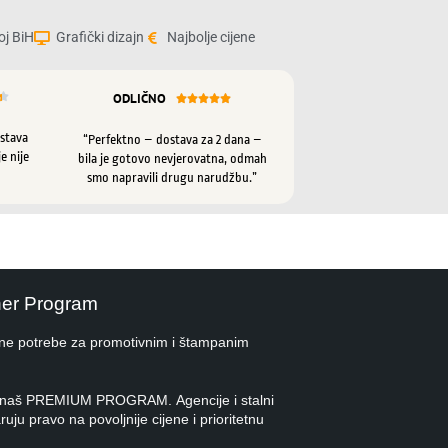
oj BiH
Grafički dizajn
Najbolje cijene
ODLIČNO






ostava
“Perfektno – dostava za 2 dana –
e nije
bila je gotovo nevjerovatna, odmah
smo napravili drugu narudžbu.”
ner Program
ne potrebe za promotivnim i štampanim
 u naš PREMIUM PROGRAM. Agencije i stalni
ruju pravo na povoljnije cijene i prioritetnu