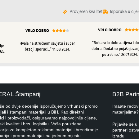
Provjeren kvalitet
Isporuka u cijel
VRLO DOBRO
VRLO DOBRO









“Roba vrlo dobra, cijena i d
Hvala na stručnom savjetu i super
lje
dobra. Dodatno pojašnjavanj
brzoj isporuci…” 14.08.2024.
025.
potrebno.” 23.07.2024.
ERAL Štampariji
B2B Part
iše od dvije decenije isporučujemo vrhunski promo
Imaate redov
jali i štampani materijali u BiH. Kao direktni
materijalima?
ci i proizvođači, osiguravamo najpovoljnije cijene,
ki kvalitet i brzu logistiku. Vaša pouzdana
Prijavite se
rija za kompletan reklamni materijal i brendiranje.
partneri ostva
arija i promo materijali na jednom mjestu.
izradu.