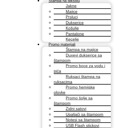
Štampa na tekstilu
Jakne
Majice
Prsluci
Dukserice
Košulje
Pantalone
Kecelje
Promo materijali
Štampa na majice
Duxevi dukserice sa
štampom
Promo boce za vodu i
pića
Ruksaci štampa na
ruksacima
Promo hemijske
olovke
Promo šolje sa
štampom
Zidni satovi
Upaljači sa štampom
Notesi sa štampom
USB Flash stickovi