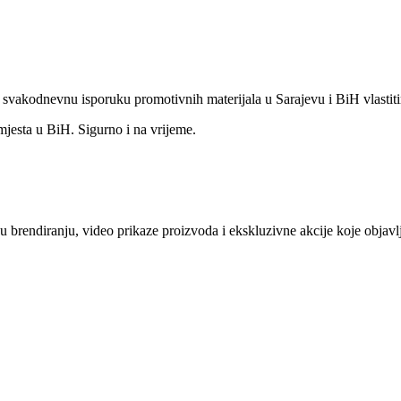
o svakodnevnu isporuku promotivnih materijala u Sarajevu i BiH vlastit
mjesta u BiH. Sigurno i na vrijeme.
e u brendiranju, video prikaze proizvoda i ekskluzivne akcije koje obj