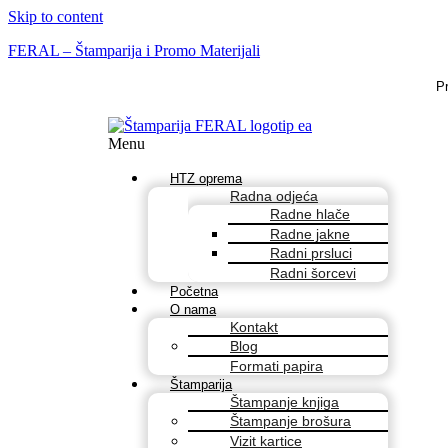
Skip to content
FERAL – Štamparija i Promo Materijali
P
Menu
HTZ oprema
Radna odjeća
Radne hlače
Radne jakne
Radni prsluci
Radni šorcevi
Početna
O nama
Kontakt
Blog
Formati papira
Štamparija
Štampanje knjiga
Štampanje brošura
Vizit kartice