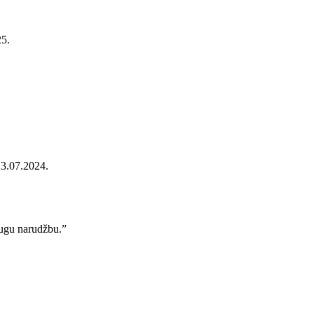
25.
23.07.2024.
rugu narudžbu.”