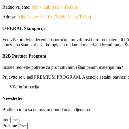
Radno vrijeme:
Pon – Sub 8.00 – 18.00h
Adresa:
Alije Isakovića 104, 74264 Jelah, Tešanj
O FERAL Štampariji
Već više od dvije decenije isporučujemo vrhunski promo materijali i št
pouzdana štamparija za kompletan reklamni materijal i brendiranje. Št
B2B Partner Program
Imaate redovne potrebe za promotivnim i štampanim materijalima?
Prijavite se u naš PREMIUM PROGRAM. Agencije i stalni partneri ostv
Više informacija
Newsletter
Budite u toku sa najnovim ponudama i cijenama.
Ime
Prezime