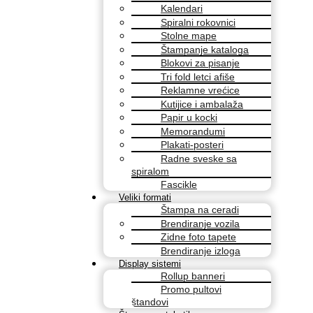
Kalendari
Spiralni rokovnici
Stolne mape
Štampanje kataloga
Blokovi za pisanje
Tri fold letci afiše
Reklamne vrećice
Kutijice i ambalaža
Papir u kocki
Memorandumi
Plakati-posteri
Radne sveske sa
spiralom
Fascikle
Veliki formati
Štampa na ceradi
Brendiranje vozila
Zidne foto tapete
Brendiranje izloga
Display sistemi
Rollup banneri
Promo pultovi
štandovi