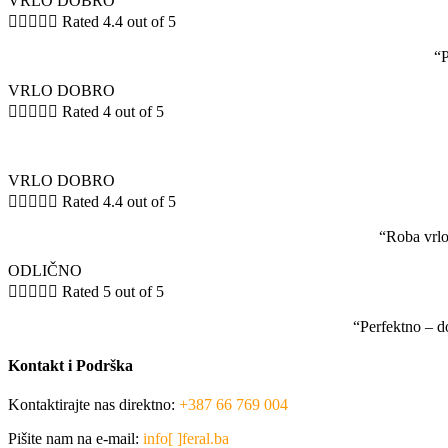
VRLO DOBRO





Rated 4.4 out of 5
“P
VRLO DOBRO





Rated 4 out of 5
VRLO DOBRO





Rated 4.4 out of 5
“Roba vrlo
ODLIČNO





Rated 5 out of 5
“Perfektno – d
Kontakt i Podrška
Kontaktirajte nas direktno:
+387 66 769 004
Pišite nam na e-mail:
info[ ]feral.ba