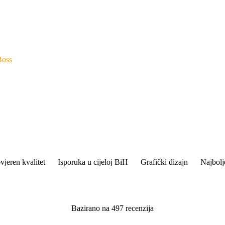
Boss
vjeren kvalitet
Isporuka u cijeloj BiH
Grafički dizajn
Najbolj
Bazirano na 497 recenzija