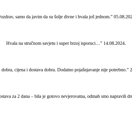
ozdrav, samo da javim da su šolje divne i hvala još jednom.” 05.08.20
Hvala na stručnom savjetu i super brzoj isporuci…” 14.08.2024.
 dobra, cijena i dostava dobra. Dodatno pojašnjavanje nije potrebno.” 
ostava za 2 dana – bila je gotovo nevjerovatna, odmah smo napravili d