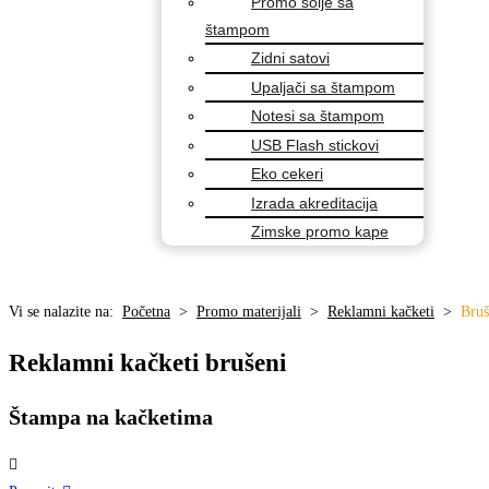
Promo šolje sa
štampom
Zidni satovi
Upaljači sa štampom
Notesi sa štampom
USB Flash stickovi
Eko cekeri
Izrada akreditacija
Zimske promo kape
Vi se nalazite na:
Početna
>
Promo materijali
>
Reklamni kačketi
>
Bruš
Reklamni kačketi brušeni
Štampa na kačketima