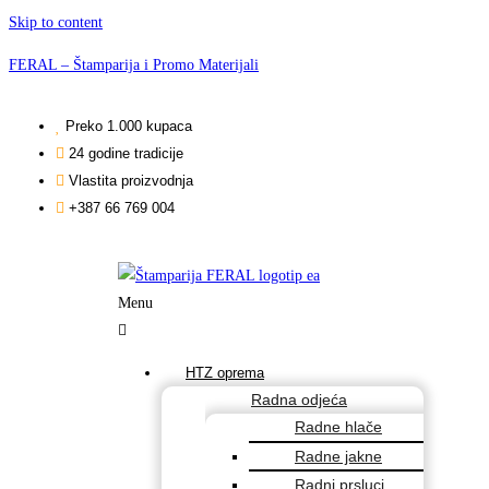
Skip to content
FERAL – Štamparija i Promo Materijali
Preko 1.000 kupaca
24 godine tradicije
Vlastita proizvodnja
+387 66 769 004
Menu
HTZ oprema
Radna odjeća
Radne hlače
Radne jakne
Radni prsluci