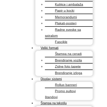
Kutijice i ambalaža
Papir u kocki
Memorandumi
Plakati-posteri
Radne sveske sa
spiralom
Fascikle
Veliki formati
Štampa na ceradi
Brendiranje vozila
Zidne foto tapete
Brendiranje izloga
Display sistemi
Rollup banneri
Promo pultovi
štandovi
Štampa na tekstilu