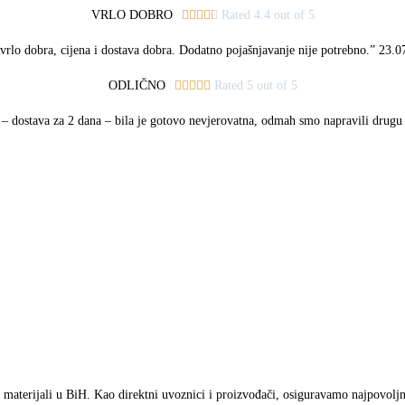
VRLO DOBRO





Rated 4.4 out of 5
vrlo dobra, cijena i dostava dobra. Dodatno pojašnjavanje nije potrebno.” 23.0
ODLIČNO





Rated 5 out of 5
 – dostava za 2 dana – bila je gotovo nevjerovatna, odmah smo napravili drugu
materijali u BiH. Kao direktni uvoznici i proizvođači, osiguravamo najpovoljnij