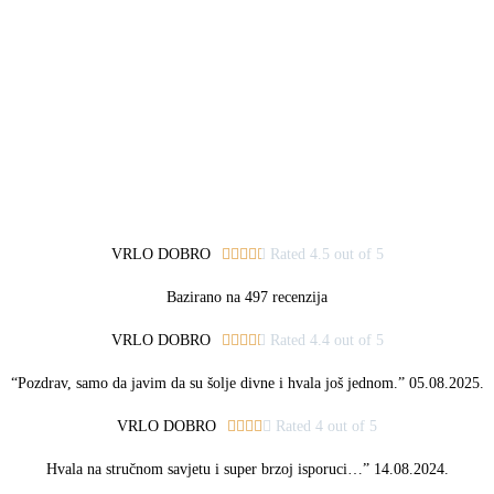
VRLO DOBRO





Rated 4.5 out of 5
Bazirano na 497 recenzija
VRLO DOBRO





Rated 4.4 out of 5
“Pozdrav, samo da javim da su šolje divne i hvala još jednom.” 05.08.2025.
VRLO DOBRO





Rated 4 out of 5
Hvala na stručnom savjetu i super brzoj isporuci…” 14.08.2024.