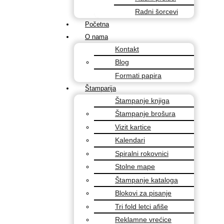
Radni šorcevi
Početna
O nama
Kontakt
Blog
Formati papira
Štamparija
Štampanje knjiga
Štampanje brošura
Vizit kartice
Kalendari
Spiralni rokovnici
Stolne mape
Štampanje kataloga
Blokovi za pisanje
Tri fold letci afiše
Reklamne vrećice