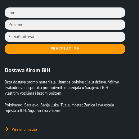
PRETPLATI SE
Dostava širom BiH
Brza dostava promo materijala i štampe pokriva cijelu državu. Vršimo
svakodnevnu isporuku promotivnih materijala u Sarajevu i BiH
vlastitim vozilima i brzom poštom.
Pokrivamo: Sarajevo, Banja Luka, Tuzla, Mostar, Zenica i sva ostala
mjesta u BiH. Sigurno i na vrijeme.
Više informacija