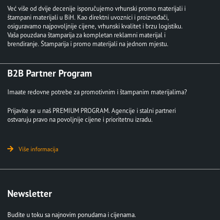
Već više od dvije decenije isporučujemo vrhunski promo materijali i
štampani materijali u BiH. Kao direktni uvoznici i proizvođači,
osiguravamo najpovoljnije cijene, vrhunski kvalitet i brzu logistiku.
Vaša pouzdana štamparija za kompletan reklamni materijal i
brendiranje. Štamparija i promo materijali na jednom mjestu.
B2B Partner Program
Imaate redovne potrebe za promotivnim i štampanim materijalima?
Prijavite se u naš PREMIUM PROGRAM. Agencije i stalni partneri
ostvaruju pravo na povoljnije cijene i prioritetnu izradu.
Više informacija
Newsletter
Budite u toku sa najnovim ponudama i cijenama.