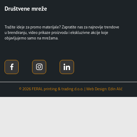
Društvene mreže
Tražite ideje za promo materijale? Zapratite nas za najnovije trendove
u brendiranju, video prikaze proizvoda i ekskluzivne akcije koje
objavljujemo samo na mrežama.
© 2026 FERAL printing & trading d.o.o. | Web Design: Edin Alić