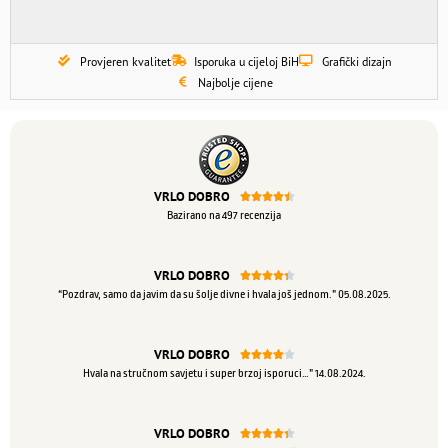
Provjeren kvalitet
Isporuka u cijeloj BiH
Grafički dizajn
Najbolje cijene
VRLO DOBRO





Bazirano na 497 recenzija
VRLO DOBRO





“Pozdrav, samo da javim da su šolje divne i hvala još jednom.” 05.08.2025.
VRLO DOBRO





Hvala na stručnom savjetu i super brzoj isporuci…” 14.08.2024.
VRLO DOBRO




