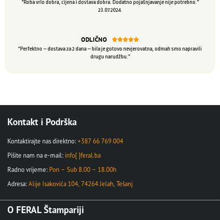
“Roba vrlo dobra, cijena i dostava dobra. Dodatno pojašnjavanje nije potrebno.”
23.07.2024.
ODLIČNO





“Perfektno – dostava za 2 dana – bila je gotovo nevjerovatna, odmah smo napravili
drugu narudžbu.”
Kontakt i Podrška
Kontaktirajte nas direktno:
+387 66 769 004
Pišite nam na e-mail:
info[ ]feral.ba
Radno vrijeme:
Pon – Sub 8.00 – 18.00h
Adresa:
Alije Isakovića 104, 74264 Jelah, Tešanj
O FERAL Štampariji