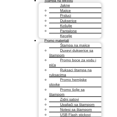
Štampa na tekstilu
Jakne
Majice
Prsluci
Dukserice
Košulje
Pantalone
Kecelje
Promo materijali
Štampa na majice
Duxevi dukserice sa
štampom
Promo boce za vodu i
pića
Ruksaci štampa na
ruksacima
Promo hemijske
olovke
Promo šolje sa
štampom
Zidni satovi
Upaljači sa štampom
Notesi sa štampom
USB Flash stickovi