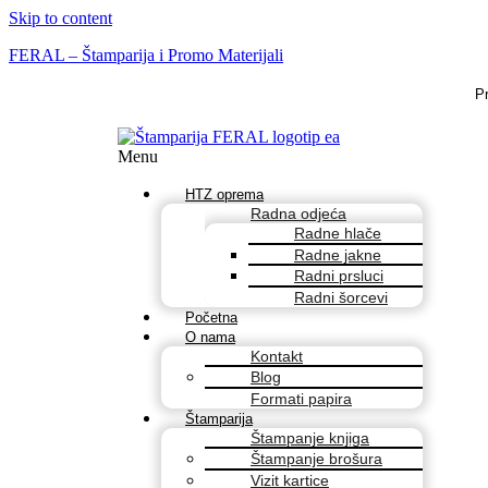
Skip to content
FERAL – Štamparija i Promo Materijali
P
Menu
HTZ oprema
Radna odjeća
Radne hlače
Radne jakne
Radni prsluci
Radni šorcevi
Početna
O nama
Kontakt
Blog
Formati papira
Štamparija
Štampanje knjiga
Štampanje brošura
Vizit kartice