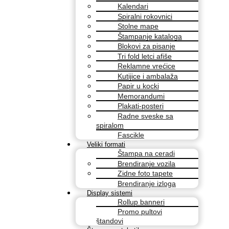
Kalendari
Spiralni rokovnici
Stolne mape
Štampanje kataloga
Blokovi za pisanje
Tri fold letci afiše
Reklamne vrećice
Kutijice i ambalaža
Papir u kocki
Memorandumi
Plakati-posteri
Radne sveske sa
spiralom
Fascikle
Veliki formati
Štampa na ceradi
Brendiranje vozila
Zidne foto tapete
Brendiranje izloga
Display sistemi
Rollup banneri
Promo pultovi
štandovi