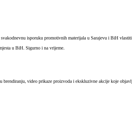
o svakodnevnu isporuku promotivnih materijala u Sarajevu i BiH vlastit
mjesta u BiH. Sigurno i na vrijeme.
e u brendiranju, video prikaze proizvoda i ekskluzivne akcije koje obj