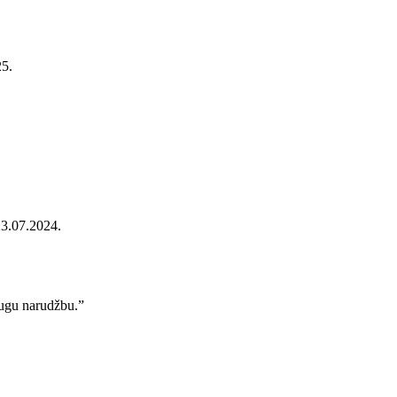
25.
23.07.2024.
rugu narudžbu.”