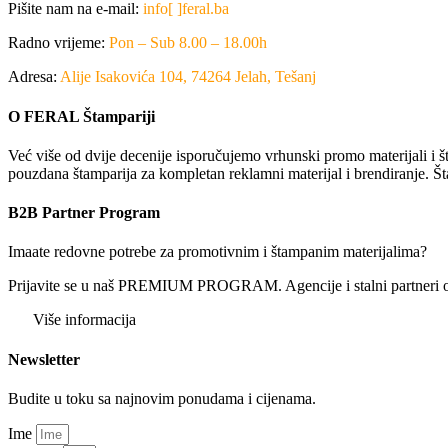
Pišite nam na e-mail:
info[ ]feral.ba
Radno vrijeme:
Pon – Sub 8.00 – 18.00h
Adresa:
Alije Isakovića 104, 74264 Jelah, Tešanj
O FERAL Štampariji
Već više od dvije decenije isporučujemo vrhunski promo materijali i št
pouzdana štamparija za kompletan reklamni materijal i brendiranje. Št
B2B Partner Program
Imaate redovne potrebe za promotivnim i štampanim materijalima?
Prijavite se u naš PREMIUM PROGRAM. Agencije i stalni partneri ostv
Više informacija
Newsletter
Budite u toku sa najnovim ponudama i cijenama.
Ime