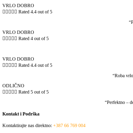
VRLO DOBRO





Rated 4.4 out of 5
“P
VRLO DOBRO





Rated 4 out of 5
VRLO DOBRO





Rated 4.4 out of 5
“Roba vrlo
ODLIČNO





Rated 5 out of 5
“Perfektno – d
Kontakt i Podrška
Kontaktirajte nas direktno:
+387 66 769 004