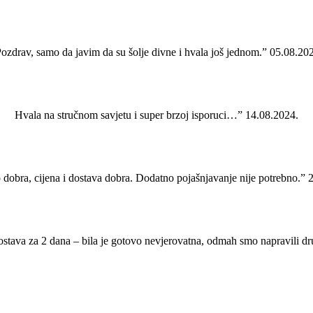
ozdrav, samo da javim da su šolje divne i hvala još jednom.” 05.08.20
Hvala na stručnom savjetu i super brzoj isporuci…” 14.08.2024.
 dobra, cijena i dostava dobra. Dodatno pojašnjavanje nije potrebno.” 
ostava za 2 dana – bila je gotovo nevjerovatna, odmah smo napravili d