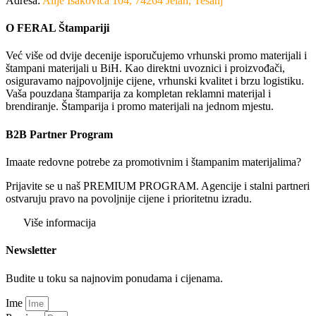
Adresa:
Alije Isakovića 104, 74264 Jelah, Tešanj
O FERAL Štampariji
Već više od dvije decenije isporučujemo vrhunski promo materijali i
štampani materijali u BiH. Kao direktni uvoznici i proizvođači,
osiguravamo najpovoljnije cijene, vrhunski kvalitet i brzu logistiku.
Vaša pouzdana štamparija za kompletan reklamni materijal i
brendiranje. Štamparija i promo materijali na jednom mjestu.
B2B Partner Program
Imaate redovne potrebe za promotivnim i štampanim materijalima?
Prijavite se u naš PREMIUM PROGRAM. Agencije i stalni partneri
ostvaruju pravo na povoljnije cijene i prioritetnu izradu.
Više informacija
Newsletter
Budite u toku sa najnovim ponudama i cijenama.
Ime