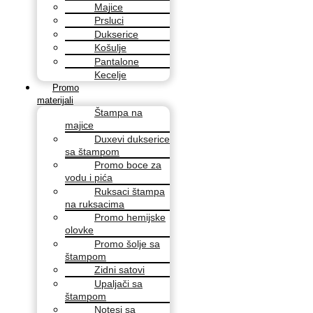
Majice
Prsluci
Dukserice
Košulje
Pantalone
Kecelje
Promo
materijali
Štampa na
majice
Duxevi dukserice
sa štampom
Promo boce za
vodu i pića
Ruksaci štampa
na ruksacima
Promo hemijske
olovke
Promo šolje sa
štampom
Zidni satovi
Upaljači sa
štampom
Notesi sa