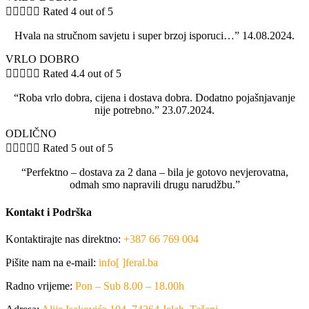





Rated 4 out of 5
Hvala na stručnom savjetu i super brzoj isporuci…” 14.08.2024.
VRLO DOBRO





Rated 4.4 out of 5
“Roba vrlo dobra, cijena i dostava dobra. Dodatno pojašnjavanje
nije potrebno.” 23.07.2024.
ODLIČNO





Rated 5 out of 5
“Perfektno – dostava za 2 dana – bila je gotovo nevjerovatna,
odmah smo napravili drugu narudžbu.”
Kontakt i Podrška
Kontaktirajte nas direktno:
+387 66 769 004
Pišite nam na e-mail:
info[ ]feral.ba
Radno vrijeme:
Pon – Sub 8.00 – 18.00h