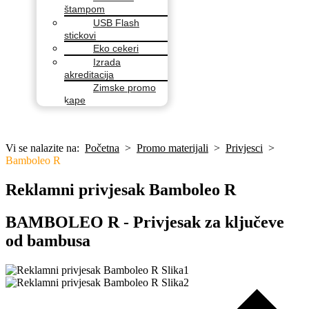
štampom
USB Flash
stickovi
Eko cekeri
Izrada
akreditacija
Zimske promo
kape
Vi se nalazite na:
Početna
>
Promo materijali
>
Privjesci
>
Bamboleo R
Reklamni privjesak Bamboleo R
BAMBOLEO R - Privjesak za ključeve
od bambusa