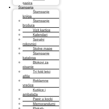
papira
Štamparija
Štampanje
knjiga
Štampanje
brošura
Vizit kartice
Kalendari
Spiralni
rokovnici
Stolne mape
Štampanje
kataloga
Blokovi za
pisanje
Tri fold letci
afiše
Reklamne
vrećice
Kutijice i
ambalaža
Papir u kocki
Memorandumi
Plakati-