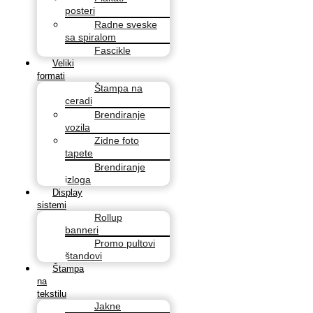
posteri
Radne sveske
sa spiralom
Fascikle
Veliki
formati
Štampa na
ceradi
Brendiranje
vozila
Zidne foto
tapete
Brendiranje
izloga
Display
sistemi
Rollup
banneri
Promo pultovi
štandovi
Štampa
na
tekstilu
Jakne